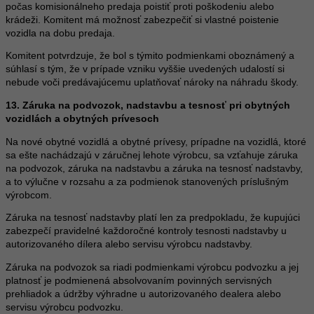
počas komisionálneho predaja poistiť proti poškodeniu alebo
krádeži. Komitent má možnosť zabezpečiť si vlastné poistenie
vozidla na dobu predaja.
Komitent potvrdzuje, že bol s týmito podmienkami oboznámený a
súhlasí s tým, že v prípade vzniku vyššie uvedených udalostí si
nebude voči predávajúcemu uplatňovať nároky na náhradu škody.
13. Záruka na podvozok, nadstavbu a tesnosť pri obytných
vozidlách a obytných prívesoch
Na nové obytné vozidlá a obytné prívesy, prípadne na vozidlá, ktoré
sa ešte nachádzajú v záručnej lehote výrobcu, sa vzťahuje záruka
na podvozok, záruka na nadstavbu a záruka na tesnosť nadstavby,
a to výlučne v rozsahu a za podmienok stanovených príslušným
výrobcom.
Záruka na tesnosť nadstavby platí len za predpokladu, že kupujúci
zabezpečí pravidelné každoročné kontroly tesnosti nadstavby u
autorizovaného dílera alebo servisu výrobcu nadstavby.
Záruka na podvozok sa riadi podmienkami výrobcu podvozku a jej
platnosť je podmienená absolvovaním povinných servisných
prehliadok a údržby výhradne u autorizovaného dealera alebo
servisu výrobcu podvozku.