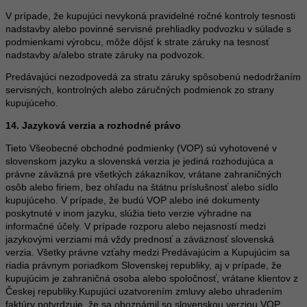
V prípade, že kupujúci nevykoná pravidelné ročné kontroly tesnosti
nadstavby alebo povinné servisné prehliadky podvozku v súlade s
podmienkami výrobcu, môže dôjsť k strate záruky na tesnosť
nadstavby a/alebo strate záruky na podvozok.
Predávajúci nezodpovedá za stratu záruky spôsobenú nedodržaním
servisných, kontrolných alebo záručných podmienok zo strany
kupujúceho.
14. Jazyková verzia a rozhodné právo
Tieto Všeobecné obchodné podmienky (VOP) sú vyhotovené v
slovenskom jazyku a slovenská verzia je jediná rozhodujúca a
právne záväzná pre všetkých zákazníkov, vrátane zahraničných
osôb alebo firiem, bez ohľadu na štátnu príslušnosť alebo sídlo
kupujúceho. V prípade, že budú VOP alebo iné dokumenty
poskytnuté v inom jazyku, slúžia tieto verzie výhradne na
informačné účely. V prípade rozporu alebo nejasností medzi
jazykovými verziami má vždy prednosť a záväznosť slovenská
verzia. Všetky právne vzťahy medzi Predávajúcim a Kupujúcim sa
riadia právnym poriadkom Slovenskej republiky, aj v prípade, že
kupujúcim je zahraničná osoba alebo spoločnosť, vrátane klientov z
Českej republiky.Kupujúci uzatvorením zmluvy alebo uhradením
faktúry potvrdzuje, že sa oboznámil so slovenskou verziou VOP