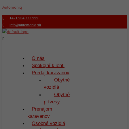
Preskočiť
Menu
Automoniq
na
obsah
+421 904 333 555
info@automoniq.sk
O nás
Spokojní klienti
Predaj karavanov
Obytné
vozidlá
Obytné
prívesy
Prenájom
karavanov
Osobné vozidlá