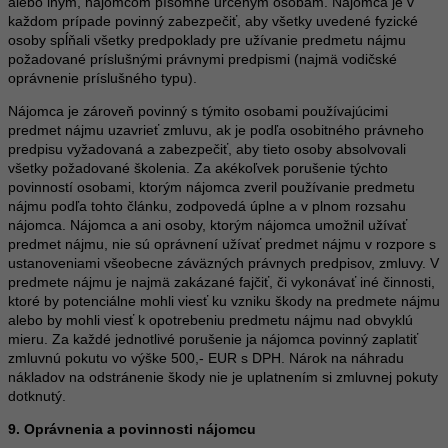
alebo iným, nájomcom písomne určeným osobám. Nájomca je v
každom prípade povinný zabezpečiť, aby všetky uvedené fyzické
osoby spĺňali všetky predpoklady pre užívanie predmetu nájmu
požadované príslušnými právnymi predpismi (najmä vodičské
oprávnenie príslušného typu).
Nájomca je zároveň povinný s týmito osobami používajúcimi
predmet nájmu uzavrieť zmluvu, ak je podľa osobitného právneho
predpisu vyžadovaná a zabezpečiť, aby tieto osoby absolvovali
všetky požadované školenia. Za akékoľvek porušenie týchto
povinností osobami, ktorým nájomca zveril používanie predmetu
nájmu podľa tohto článku, zodpovedá úplne a v plnom rozsahu
nájomca. Nájomca a ani osoby, ktorým nájomca umožnil užívať
predmet nájmu, nie sú oprávnení užívať predmet nájmu v rozpore s
ustanoveniami všeobecne záväzných právnych predpisov, zmluvy. V
predmete nájmu je najmä zakázané fajčiť, či vykonávať iné činnosti,
ktoré by potenciálne mohli viesť ku vzniku škody na predmete nájmu
alebo by mohli viesť k opotrebeniu predmetu nájmu nad obvyklú
mieru. Za každé jednotlivé porušenie ja nájomca povinný zaplatiť
zmluvnú pokutu vo výške 500,- EUR s DPH. Nárok na náhradu
nákladov na odstránenie škody nie je uplatnením si zmluvnej pokuty
dotknutý.
9. Oprávnenia a povinnosti nájomcu