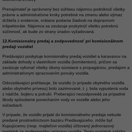
Prenajímateľ je oprávnený bez súhlasu nájomcu podniknúť všetky
právne a administratívne kroky potrebné na zmenu alebo výmaz
držiteľa z evidencie, vrátane podania žiadosti na dopravnom
inšpektoráte. Nájomca sa zaväzuje poskytnúť všetku potrebnú
súčinnosť, ak bude zo strany úradov vyžadovaná.
12.Komisionalny predaj a zodpovednosť pri komisionálnom
predaji vozidiel
Predávajúci poskytuje komisionálny predaj vozidiel a karavanov na
základe dohody s vlastníkom vozidla (komitentom), pričom sa
zaväzuje vykonať všetky úkony súvisiace s propagáciou, predajom a
administratívnym spracovaním ponuky vozidla.
Odovzdávajúci prehlasuje, že vozidlo (v prípade obytného vozidla
alebo obytného prívesu) bolo zazimované, t. j. bola vypustená voda
z nádrže, bojleru a potrubí. Preberajúci nezodpovedá za prípadné
škody spôsobené ponechaním vody vo vozidle alebo jeho
súčastiach.
V prípade, že vozidlo prijaté do komisionálneho predaja nebude
predané prostredníctvom bazáru Predávajúceho, môže byť
Kupujúcemu (resp. majiteľovi vozidla) účtovaný jednorazový
poplatok za profesionálnu prípravu vozidla. Tento poplatok zahŕňa