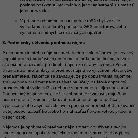
povinný poskytnúť informácie o jeho umiestnení a umožniť
jeho prevzatie.
V prípade odmietnutia spolupráce môže byť vozidlo
vyhľadané a odobraté pomocou GPS monitorovacieho
systému a súdnych či exekučných opatrení.
8. Podmienky užívania predmetu nájmu
Ak sa prenajímateľ a nájomca nedohodnú inak, nájomca je povinný
zaplatiť prenajímateľovi nájomné bez ohľadu na to, či dochádza k
skutočnému užívaniu predmetu nájmu zo strany nájomcu.Počas
trvania nájomnej zmluvy je predmet nájmu vo výlučnom vlastníctve
prenajímateľa. Nájomca sa zaväzuje, že po dobu trvania nájomnej
zmluvy bude predmet nájmu užívať na účely, na ktoré dopravný
prostriedok obvykle slúži a nebude s predmetom nájmu nakladať
žiadnym iným spôsobom, než je dohodnuté v zmluve, najmä ho
nesmie predať, zameniť, darovať, dať do podnájmu, požičať,
vypožičať alebo akýmkoľvek iným spôsobom prenechať do užívania
tretej osobe, založiť ho alebo ho inak zaťažiť akýmikoľvek právami
tretích osôb.
Nájomca je oprávnený predmet nájmu zveriť do užívania svojim
zamestnancom, spolupracujúcim osobám a členom jeho orgánov