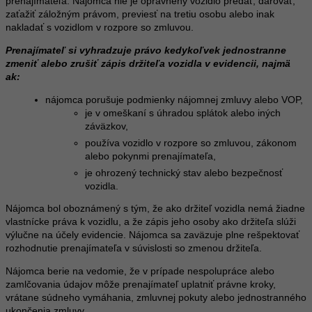
prenajímateľa. Nájomca nie je oprávnený vozidlo predať, darovať,
zaťažiť záložným právom, previesť na tretiu osobu alebo inak
nakladať s vozidlom v rozpore so zmluvou.
Prenajímateľ si vyhradzuje právo kedykoľvek jednostranne
zmeniť alebo zrušiť zápis držiteľa vozidla v evidencii, najmä
ak:
nájomca porušuje podmienky nájomnej zmluvy alebo VOP,
je v omeškaní s úhradou splátok alebo iných
záväzkov,
používa vozidlo v rozpore so zmluvou, zákonom
alebo pokynmi prenajímateľa,
je ohrozený technický stav alebo bezpečnosť
vozidla.
Nájomca bol oboznámený s tým, že ako držiteľ vozidla nemá žiadne
vlastnícke práva k vozidlu, a že zápis jeho osoby ako držiteľa slúži
výlučne na účely evidencie. Nájomca sa zaväzuje plne rešpektovať
rozhodnutie prenajímateľa v súvislosti so zmenou držiteľa.
Nájomca berie na vedomie, že v prípade nespolupráce alebo
zamlčovania údajov môže prenajímateľ uplatniť právne kroky,
vrátane súdneho vymáhania, zmluvnej pokuty alebo jednostranného
ukončenia zmluvy.