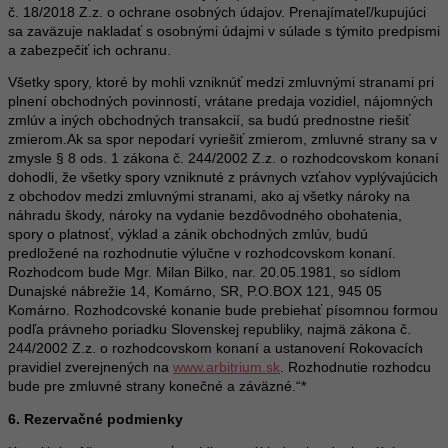
č. 18/2018 Z.z. o ochrane osobných údajov. Prenajímateľ/kupujúci
sa zaväzuje nakladať s osobnými údajmi v súlade s týmito predpismi
a zabezpečiť ich ochranu.
Všetky spory, ktoré by mohli vzniknúť medzi zmluvnými stranami pri
plnení obchodných povinností, vrátane predaja vozidiel, nájomných
zmlúv a iných obchodných transakcií, sa budú prednostne riešiť
zmierom.Ak sa spor nepodarí vyriešiť zmierom, zmluvné strany sa v
zmysle § 8 ods. 1 zákona č. 244/2002 Z.z. o rozhodcovskom konaní
dohodli, že všetky spory vzniknuté z právnych vzťahov vyplývajúcich
z obchodov medzi zmluvnými stranami, ako aj všetky nároky na
náhradu škody, nároky na vydanie bezdôvodného obohatenia,
spory o platnosť, výklad a zánik obchodných zmlúv, budú
predložené na rozhodnutie výlučne v rozhodcovskom konaní.
Rozhodcom bude Mgr.
Milan Bilko, nar. 20.05.1981, so sídlom
Dunajské nábrežie 14, Komárno, SR, P.O.BOX 121, 945 05
Komárno. Rozhodcovské konanie bude prebiehať písomnou formou
podľa právneho poriadku Slovenskej republiky, najmä zákona č.
244/2002 Z.z. o rozhodcovskom konaní a ustanovení Rokovacích
pravidiel zverejnených na
www.arbitrium.sk
. Rozhodnutie rozhodcu
bude pre zmluvné strany konečné a záväzné.“*
6. Rezervačné podmienky