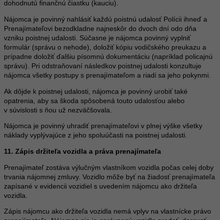
dohodnutú finančnú čiastku (kauciu).
Nájomca je povinný nahlásiť každú poistnú udalosť Polícii ihneď a
Prenajímateľovi bezodkladne najneskôr do dvoch dní odo dňa
vzniku poistnej udalosti. Súčasne je nájomca povinný vyplniť
formulár (správu o nehode), doložiť kópiu vodičského preukazu a
prípadne doložiť ďalšiu písomnú dokumentáciu (napríklad policajnú
správu). Pri odstraňovaní následkov poistnej udalosti konzultuje
nájomca všetky postupy s prenajímateľom a riadi sa jeho pokynmi.
Ak dôjde k poistnej udalosti, nájomca je povinný urobiť také
opatrenia, aby sa škoda spôsobená touto udalosťou alebo
v súvislosti s ňou už nezväčšovala.
Nájomca je povinný uhradiť prenajímateľovi v plnej výške všetky
náklady vyplývajúce z jeho spoluúčasti na poistnej udalosti.
11. Zápis držiteľa vozidla a práva prenajímateľa
Prenajímateľ zostáva výlučným vlastníkom vozidla počas celej doby
trvania nájomnej zmluvy. Vozidlo môže byť na žiadosť prenajímateľa
zapísané v evidencii vozidiel s uvedením nájomcu ako držiteľa
vozidla.
Zápis nájomcu ako držiteľa vozidla nemá vplyv na vlastnícke právo