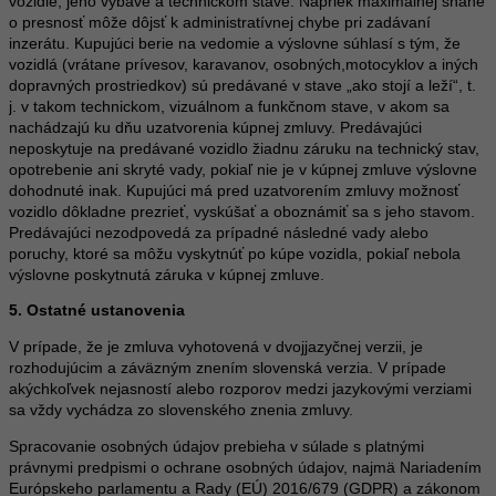
vozidle, jeho výbave a technickom stave. Napriek maximálnej snahe
o presnosť môže dôjsť k administratívnej chybe pri zadávaní
inzerátu. Kupujúci berie na vedomie a výslovne súhlasí s tým, že
vozidlá (vrátane prívesov, karavanov, osobných,motocyklov a iných
dopravných prostriedkov) sú predávané v stave „ako stojí a leží“, t.
j. v takom technickom, vizuálnom a funkčnom stave, v akom sa
nachádzajú ku dňu uzatvorenia kúpnej zmluvy. Predávajúci
neposkytuje na predávané vozidlo žiadnu záruku na technický stav,
opotrebenie ani skryté vady, pokiaľ nie je v kúpnej zmluve výslovne
dohodnuté inak. Kupujúci má pred uzatvorením zmluvy možnosť
vozidlo dôkladne prezrieť, vyskúšať a oboznámiť sa s jeho stavom.
Predávajúci nezodpovedá za prípadné následné vady alebo
poruchy, ktoré sa môžu vyskytnúť po kúpe vozidla, pokiaľ nebola
výslovne poskytnutá záruka v kúpnej zmluve.
5. Ostatné ustanovenia
V prípade, že je zmluva vyhotovená v dvojjazyčnej verzii, je
rozhodujúcim a záväzným znením slovenská verzia. V prípade
akýchkoľvek nejasností alebo rozporov medzi jazykovými verziami
sa vždy vychádza zo slovenského znenia zmluvy.
Spracovanie osobných údajov prebieha v súlade s platnými
právnymi predpismi o ochrane osobných údajov, najmä Nariadením
Európskeho parlamentu a Rady (EÚ) 2016/679 (GDPR) a zákonom