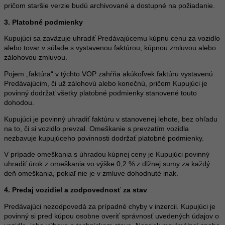
pričom staršie verzie budú archivované a dostupné na požiadanie.
3. Platobné podmienky
Kupujúci sa zaväzuje uhradiť Predávajúcemu kúpnu cenu za vozidlo
alebo tovar v súlade s vystavenou faktúrou, kúpnou zmluvou alebo
zálohovou zmluvou.
Pojem „faktúra“ v týchto VOP zahŕňa akúkoľvek faktúru vystavenú
Predávajúcim, či už zálohovú alebo konečnú, pričom Kupujúci je
povinný dodržať všetky platobné podmienky stanovené touto
dohodou.
Kupujúci je povinný uhradiť faktúru v stanovenej lehote, bez ohľadu
na to, či si vozidlo prevzal. Omeškanie s prevzatím vozidla
nezbavuje kupujúceho povinnosti dodržať platobné podmienky.
V prípade omeškania s úhradou kúpnej ceny je Kupujúci povinný
uhradiť úrok z omeškania vo výške 0,2 % z dlžnej sumy za každý
deň omeškania, pokiaľ nie je v zmluve dohodnuté inak.
4. Predaj vozidiel a zodpovednosť za stav
Predávajúci nezodpovedá za prípadné chyby v inzercii. Kupujúci je
povinný si pred kúpou osobne overiť správnosť uvedených údajov o