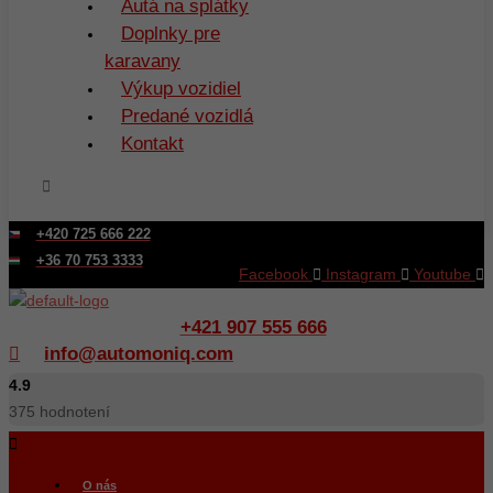
Autá na splátky
Doplnky pre
karavany
Výkup vozidiel
Predané vozidlá
Kontakt
+420 725 666 222
+36 70 753 3333
Facebook
Instagram
Youtube
+421 907 555 666
info@automoniq.com
4.9
375
hodnotení
O nás