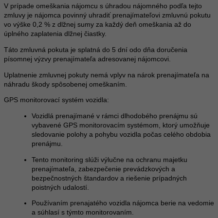
V prípade omeškania nájomcu s úhradou nájomného podľa tejto
zmluvy je nájomca povinný uhradiť prenajímateľovi zmluvnú pokutu
vo výške 0,2 % z dlžnej sumy za každý deň omeškania až do
úplného zaplatenia dlžnej čiastky.
Táto zmluvná pokuta je splatná do 5 dní odo dňa doručenia
písomnej výzvy prenajímateľa adresovanej nájomcovi.
Uplatnenie zmluvnej pokuty nemá vplyv na nárok prenajímateľa na
náhradu škody spôsobenej omeškaním.
GPS monitorovací systém vozidla:
Vozidlá prenajímané v rámci dlhodobého prenájmu sú
vybavené GPS monitorovacím systémom, ktorý umožňuje
sledovanie polohy a pohybu vozidla počas celého obdobia
prenájmu.
Tento monitoring slúži výlučne na ochranu majetku
prenajímateľa, zabezpečenie prevádzkových a
bezpečnostných štandardov a riešenie prípadných
poistných udalostí.
Používaním prenajatého vozidla nájomca berie na vedomie
a súhlasí s týmto monitorovaním.