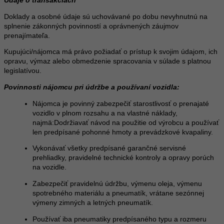
Údaje o transakciách
Doklady a osobné údaje sú uchovávané po dobu nevyhnutnú na
splnenie zákonných povinností a oprávnených záujmov
prenajímateľa.
Kupujúci/nájomca má právo požiadať o prístup k svojim údajom, ich
opravu, výmaz alebo obmedzenie spracovania v súlade s platnou
legislatívou.
Povinnosti nájomcu pri údržbe a používaní vozidla:
Nájomca je povinný zabezpečiť starostlivosť o prenajaté
vozidlo v plnom rozsahu a na vlastné náklady,
najmä:Dodržiavať návod na použitie od výrobcu a používať
len predpísané pohonné hmoty a prevádzkové kvapaliny.
Vykonávať všetky predpísané garančné servisné
prehliadky, pravidelné technické kontroly a opravy porúch
na vozidle.
Zabezpečiť pravidelnú údržbu, výmenu oleja, výmenu
spotrebného materiálu a pneumatík, vrátane sezónnej
výmeny zimných a letných pneumatík.
Používať iba pneumatiky predpísaného typu a rozmeru