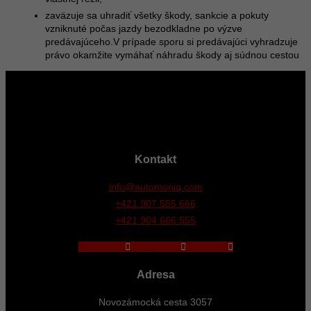
zaväzuje sa uhradiť všetky škody, sankcie a pokuty
vzniknuté počas jazdy bezodkladne po výzve
predávajúceho.V prípade sporu si predávajúci vyhradzuje
právo okamžite vymáhať náhradu škody aj súdnou cestou
Kontakt
info@automoniq.com
+421 907 555 666
+421 904 666 555
Facebook
Instagram
Youtube
Adresa
Novozámocká cesta 3057