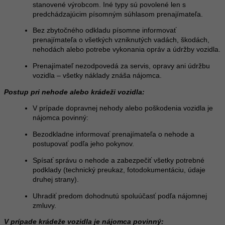
stanovené výrobcom. Iné typy sú povolené len s
predchádzajúcim písomným súhlasom prenajímateľa.
Bez zbytočného odkladu písomne informovať
prenajímateľa o všetkých vzniknutých vadách, škodách,
nehodách alebo potrebe vykonania opráv a údržby vozidla.
Prenajímateľ nezodpovedá za servis, opravy ani údržbu
vozidla – všetky náklady znáša nájomca.
Postup pri nehode alebo krádeži vozidla:
V prípade dopravnej nehody alebo poškodenia vozidla je
nájomca povinný:
Bezodkladne informovať prenajímateľa o nehode a
postupovať podľa jeho pokynov.
Spísať správu o nehode a zabezpečiť všetky potrebné
podklady (technický preukaz, fotodokumentáciu, údaje
druhej strany).
Uhradiť predom dohodnutú spoluúčasť podľa nájomnej
zmluvy.
V prípade krádeže vozidla je nájomca povinný: