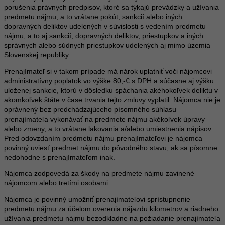
porušenia právnych predpisov, ktoré sa týkajú prevádzky a užívania
predmetu nájmu, a to vrátane pokút, sankcií alebo iných
dopravných deliktov udelených v súvislosti s vedením predmetu
nájmu, a to aj sankcií, dopravných deliktov, priestupkov a iných
správnych alebo súdnych priestupkov udelených aj mimo územia
Slovenskej republiky.
Prenajímateľ si v takom prípade má nárok uplatniť voči nájomcovi
administratívny poplatok vo výške 80,-€ s DPH a súčasne aj výšku
uloženej sankcie, ktorú v dôsledku spáchania akéhokoľvek deliktu v
akomkoľvek štáte v čase trvania tejto zmluvy vyplatil. Nájomca nie je
oprávnený bez predchádzajúceho písomného súhlasu
prenajímateľa vykonávať na predmete nájmu akékoľvek úpravy
alebo zmeny, a to vrátane lakovania a/alebo umiestnenia nápisov.
Pred odovzdaním predmetu nájmu prenajímateľovi je nájomca
povinný uviesť predmet nájmu do pôvodného stavu, ak sa písomne
nedohodne s prenajímateľom inak.
Nájomca zodpovedá za škody na predmete nájmu zavinené
nájomcom alebo tretími osobami.
Nájomca je povinný umožniť prenajímateľovi sprístupnenie
predmetu nájmu za účelom overenia nájazdu kilometrov a riadneho
užívania predmetu nájmu bezodkladne na požiadanie prenajímateľa