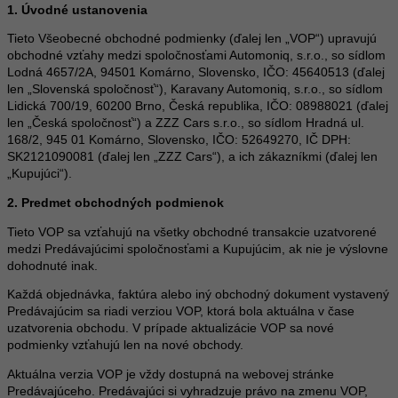
1. Úvodné ustanovenia
Tieto Všeobecné obchodné podmienky (ďalej len „VOP“) upravujú
obchodné vzťahy medzi spoločnosťami Automoniq, s.r.o., so sídlom
Lodná 4657/2A, 94501 Komárno, Slovensko, IČO: 45640513 (ďalej
len „Slovenská spoločnosť“), Karavany Automoniq, s.r.o., so sídlom
Lidická 700/19, 60200 Brno, Česká republika, IČO: 08988021 (ďalej
len „Česká spoločnosť“) a ZZZ Cars s.r.o., so sídlom Hradná ul.
168/2, 945 01 Komárno, Slovensko, IČO: 52649270, IČ DPH:
SK2121090081 (ďalej len „ZZZ Cars“), a ich zákazníkmi (ďalej len
„Kupujúci“).
2. Predmet obchodných podmienok
Tieto VOP sa vzťahujú na všetky obchodné transakcie uzatvorené
medzi Predávajúcimi spoločnosťami a Kupujúcim, ak nie je výslovne
dohodnuté inak.
Každá objednávka, faktúra alebo iný obchodný dokument vystavený
Predávajúcim sa riadi verziou VOP, ktorá bola aktuálna v čase
uzatvorenia obchodu. V prípade aktualizácie VOP sa nové
podmienky vzťahujú len na nové obchody.
Aktuálna verzia VOP je vždy dostupná na webovej stránke
Predávajúceho. Predávajúci si vyhradzuje právo na zmenu VOP,