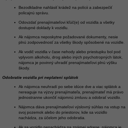
Bezodkladne nahlásiť krádež na polícii a zabezpečiť
policajnú správu.
Odovzdať prenajímateľovi kľúč(e) od vozidla a všetky
dostupné doklady k vozidlu.
Ak nájomca neposkytne požadované dokumenty, nesie
plnú zodpovednosť za všetky škody spôsobené na vozidle.
Ak vodič vozidla v čase nehody alebo priestupku bol pod
vplyvom alkoholu, drog alebo iných psychotropných látok,
nájomca je povinný uhradiť prenajímateľovi plnú výšku
škody.
Odobratie vozidla pri neplatení splátok
Ak nájomca neuhradí po sebe idúce dve a viac splátok a
nereaguje na výzvy prenajímateľa, prenajímateľ má právo
jednostranne ukončiť nájomnú zmluvu a odobrať vozidlo.
Nájomca dáva prenajímateľovi výslovný súhlas na vstup na
svoj pozemok alebo do priestorov, kde sa vozidlo
nachádza, za účelom jeho odobratia.
Ak sa vozidlo nenachádza na známej adrese, nájomca je