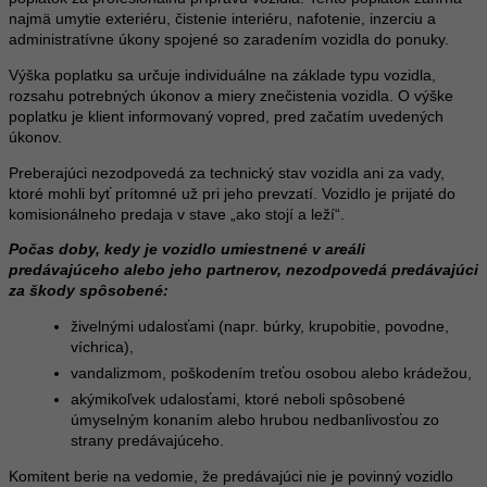
najmä umytie exteriéru, čistenie interiéru, nafotenie, inzerciu a
administratívne úkony spojené so zaradením vozidla do ponuky.
Výška poplatku sa určuje individuálne na základe typu vozidla,
rozsahu potrebných úkonov a miery znečistenia vozidla. O výške
poplatku je klient informovaný vopred, pred začatím uvedených
úkonov.
Preberajúci nezodpovedá za technický stav vozidla ani za vady,
ktoré mohli byť prítomné už pri jeho prevzatí. Vozidlo je prijaté do
komisionálneho predaja v stave „ako stojí a leží“.
Počas doby, kedy je vozidlo umiestnené v areáli
predávajúceho alebo jeho partnerov, nezodpovedá predávajúci
za škody spôsobené:
živelnými udalosťami (napr. búrky, krupobitie, povodne,
víchrica),
vandalizmom, poškodením treťou osobou alebo krádežou,
akýmikoľvek udalosťami, ktoré neboli spôsobené
úmyselným konaním alebo hrubou nedbanlivosťou zo
strany predávajúceho.
Komitent berie na vedomie, že predávajúci nie je povinný vozidlo