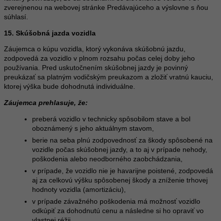
zverejnenou na webovej stránke Predávajúceho a výslovne s ňou
súhlasí.
15. Skúšobná jazda vozidla
Záujemca o kúpu vozidla, ktorý vykonáva skúšobnú jazdu,
zodpovedá za vozidlo v plnom rozsahu počas celej doby jeho
používania. Pred uskutočnením skúšobnej jazdy je povinný
preukázať sa platným vodičským preukazom a zložiť vratnú kauciu,
ktorej výška bude dohodnutá individuálne.
Záujemca prehlasuje, že:
preberá vozidlo v technicky spôsobilom stave a bol
oboznámený s jeho aktuálnym stavom,
berie na seba plnú zodpovednosť za škody spôsobené na
vozidle počas skúšobnej jazdy, a to aj v prípade nehody,
poškodenia alebo neodborného zaobchádzania,
v prípade, že vozidlo nie je havarijne poistené, zodpovedá
aj za celkovú výšku spôsobenej škody a zníženie trhovej
hodnoty vozidla (amortizáciu),
v prípade závažného poškodenia má možnosť vozidlo
odkúpiť za dohodnutú cenu a následne si ho opraviť vo
vlastnej réžii,