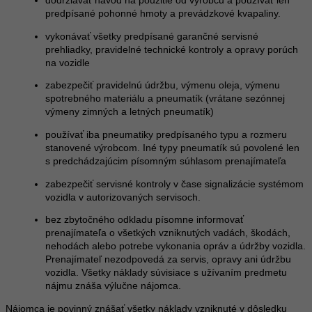
dodržiavať návod na použitie od výrobcu a používať len
predpísané pohonné hmoty a prevádzkové kvapaliny.
vykonávať všetky predpísané garančné servisné
prehliadky, pravidelné technické kontroly a opravy porúch
na vozidle
zabezpečiť pravidelnú údržbu, výmenu oleja, výmenu
spotrebného materiálu a pneumatík (vrátane sezónnej
výmeny zimných a letných pneumatík)
používať iba pneumatiky predpísaného typu a rozmeru
stanovené výrobcom. Iné typy pneumatík sú povolené len
s predchádzajúcim písomným súhlasom prenajímateľa
zabezpečiť servisné kontroly v čase signalizácie systémom
vozidla v autorizovaných servisoch.
bez zbytočného odkladu písomne informovať
prenajímateľa o všetkých vzniknutých vadách, škodách,
nehodách alebo potrebe vykonania opráv a údržby vozidla.
Prenajímateľ nezodpovedá za servis, opravy ani údržbu
vozidla. Všetky náklady súvisiace s užívaním predmetu
nájmu znáša výlučne nájomca.
Nájomca je povinný znášať všetky náklady vzniknuté v dôsledku