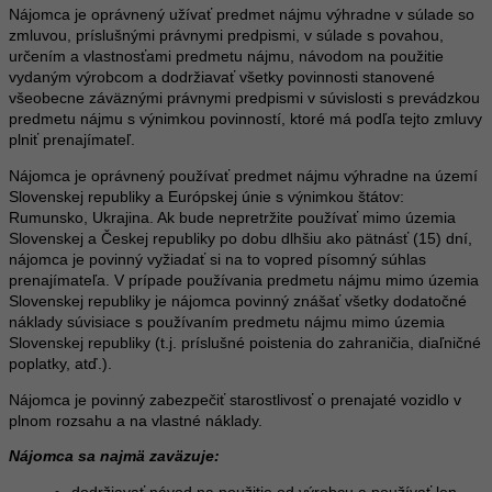
Nájomca je oprávnený užívať predmet nájmu výhradne v súlade so
zmluvou, príslušnými právnymi predpismi, v súlade s povahou,
určením a vlastnosťami predmetu nájmu, návodom na použitie
vydaným výrobcom a dodržiavať všetky povinnosti stanovené
všeobecne záväznými právnymi predpismi v súvislosti s prevádzkou
predmetu nájmu s výnimkou povinností, ktoré má podľa tejto zmluvy
plniť prenajímateľ.
Nájomca je oprávnený používať predmet nájmu výhradne na území
Slovenskej republiky a Európskej únie s výnimkou štátov:
Rumunsko, Ukrajina. Ak bude nepretržite používať mimo územia
Slovenskej a Českej republiky po dobu dlhšiu ako pätnásť (15) dní,
nájomca je povinný vyžiadať si na to vopred písomný súhlas
prenajímateľa. V prípade používania predmetu nájmu mimo územia
Slovenskej republiky je nájomca povinný znášať všetky dodatočné
náklady súvisiace s používaním predmetu nájmu mimo územia
Slovenskej republiky (t.j. príslušné poistenia do zahraničia, diaľničné
poplatky, atď.).
Nájomca je povinný zabezpečiť starostlivosť o prenajaté vozidlo v
plnom rozsahu a na vlastné náklady.
Nájomca sa najmä zaväzuje: