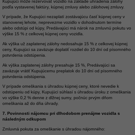
Kupujúci môže rezervovať vozidlo na základe uhradenia zálohy
podľa vystavenej faktúry, kúpnej zmluvy alebo zálohovej zmluvy.
V prípade, že Kupujúci nezaplatí zostávajúcu časť kúpnej ceny v
stanovenej lehote, neprevezme vozidlo v dohodnutom termíne
alebo odstúpi od kúpy, Predávajúci má nárok na zmluvnú pokutu vo
výške 15 % z celkovej kúpnej ceny vozidla.
Ak výška už zaplatenej zálohy nedosahuje 15 % z celkovej kúpnej
ceny, Kupujúci sa zaväzuje doplatiť rozdiel do 10 dní od písomného
potvrdenia odstúpenia.
Ak výška zaplatenej zálohy presahuje 15 %, Predávajúci sa
zaväzuje vrátiť Kupujúcemu preplatok do 10 dní od písomného
potvrdenia odstúpenia.
V prípade omeškania s úhradou kúpnej ceny, ktoré nevedie k
odstúpeniu od kúpy, Kupujúci súhlasí s úhradou úroku z omeškania
vo výške 0,2 % denne z dlžnej sumy, počnúc prvým dňom
omeškania až do dňa úhrady.
7. Povinnosti nájomcu pri dlhodobom prenájme vozidla s
následným odkupom
Zmluvná pokuta za omeškanie s úhradou nájomného: