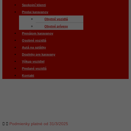
Spokojní klienti
Predaj karavanov
Obytné vozidlá
Obytné prívesy
Prenájom karavanov
Osobné vozidlá
Autá na splátky
Doplnky pre karavany
Výkup vozidiel
Predané vozidlá
Kontakt
Všeobecné obchodné
podmienky
Podmienky platné od 31/3/2025