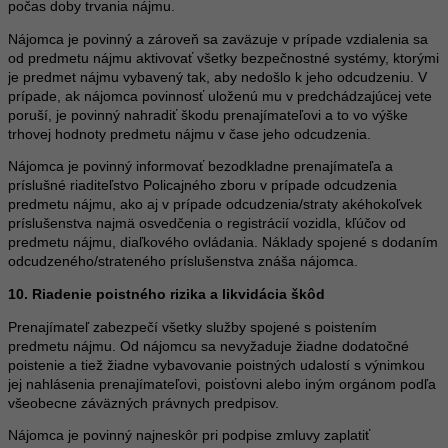
počas doby trvania nájmu.
Nájomca je povinný a zároveň sa zaväzuje v prípade vzdialenia sa
od predmetu nájmu aktivovať všetky bezpečnostné systémy, ktorými
je predmet nájmu vybavený tak, aby nedošlo k jeho odcudzeniu. V
prípade, ak nájomca povinnosť uloženú mu v predchádzajúcej vete
poruší, je povinný nahradiť škodu prenajímateľovi a to vo výške
trhovej hodnoty predmetu nájmu v čase jeho odcudzenia.
Nájomca je povinný informovať bezodkladne prenajímateľa a
príslušné riaditeľstvo Policajného zboru v prípade odcudzenia
predmetu nájmu, ako aj v prípade odcudzenia/straty akéhokoľvek
príslušenstva najmä osvedčenia o registrácií vozidla, kľúčov od
predmetu nájmu, diaľkového ovládania. Náklady spojené s dodaním
odcudzeného/strateného príslušenstva znáša nájomca.
10. Riadenie poistného rizika a likvidácia škôd
Prenajímateľ zabezpečí všetky služby spojené s poistením
predmetu nájmu. Od nájomcu sa nevyžaduje žiadne dodatočné
poistenie a tiež žiadne vybavovanie poistných udalostí s výnimkou
jej nahlásenia prenajímateľovi, poisťovni alebo iným orgánom podľa
všeobecne záväzných právnych predpisov.
Nájomca je povinný najneskôr pri podpise zmluvy zaplatiť