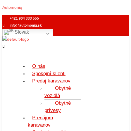
Preskočiť
Menu
Automoniq
na
obsah
+421 904 333 555
info@automoniq.sk
Slovak
O nás
Spokojní klienti
Predaj karavanov
Obytné
vozidlá
Obytné
prívesy
Prenájom
karavanov