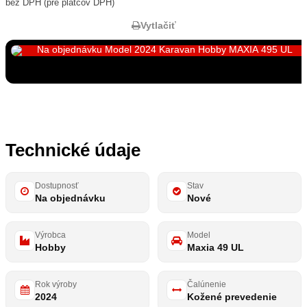
bez DPH (pre platcov DPH)
Vytlačiť
Zobraziť všetky fotky
26
Technické údaje
Dostupnosť
Stav
Na objednávku
Nové
Výrobca
Model
Hobby
Maxia 49 UL
Rok výroby
Čalúnenie
2024
Kožené prevedenie