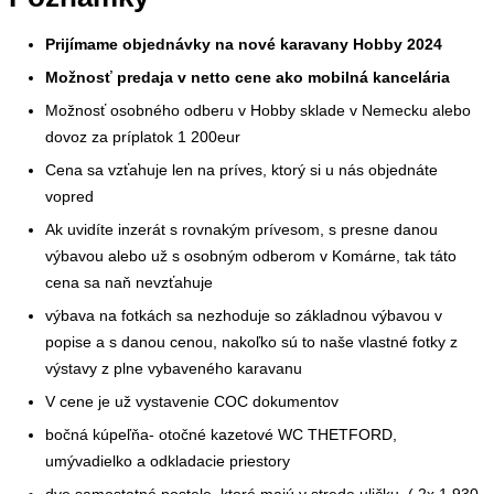
Prijímame objednávky na nové karavany Hobby 2024
Možnosť predaja v netto cene ako mobilná kancelária
Možnosť osobného odberu v Hobby sklade v Nemecku alebo
dovoz za príplatok 1 200eur
Cena sa vzťahuje len na príves, ktorý si u nás objednáte
vopred
Ak uvidíte inzerát s rovnakým prívesom, s presne danou
výbavou alebo už s osobným odberom v Komárne, tak táto
cena sa naň nevzťahuje
výbava na fotkách sa nezhoduje so základnou výbavou v
popise a s danou cenou, nakoľko sú to naše vlastné fotky z
výstavy z plne vybaveného karavanu
V cene je už vystavenie COC dokumentov
bočná kúpeľňa- otočné kazetové WC THETFORD,
umývadielko a odkladacie priestory