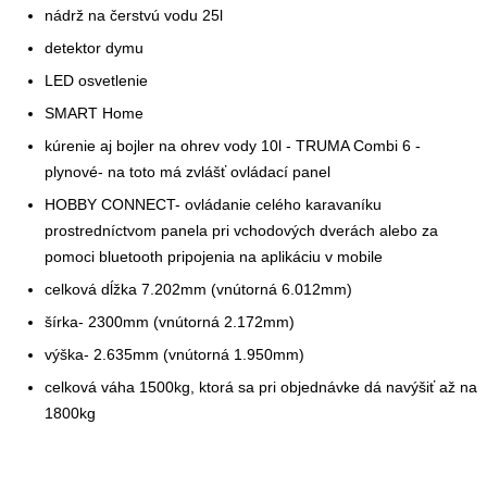
nádrž na čerstvú vodu 25l
detektor dymu
LED osvetlenie
SMART Home
kúrenie aj bojler na ohrev vody 10l - TRUMA Combi 6 -
plynové- na toto má zvlášť ovládací panel
HOBBY CONNECT- ovládanie celého karavaníku
prostredníctvom panela pri vchodových dverách alebo za
pomoci bluetooth pripojenia na aplikáciu v mobile
celková dĺžka 7.202mm (vnútorná 6.012mm)
šírka- 2300mm (vnútorná 2.172mm)
výška- 2.635mm (vnútorná 1.950mm)
celková váha 1500kg, ktorá sa pri objednávke dá navýšiť až na
1800kg