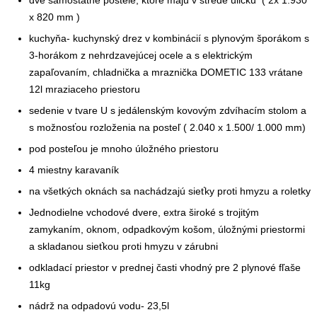
dve samostatné postele, ktoré majú v strede uličku ( 2x 1.930
x 820 mm )
kuchyňa- kuchynský drez v kombinácií s plynovým šporákom s
3-horákom z nehrdzavejúcej ocele a s elektrickým
zapaľovaním, chladnička a mraznička DOMETIC 133 vrátane
12l mraziaceho priestoru
sedenie v tvare U s jedálenským kovovým zdvíhacím stolom a
s možnosťou rozloženia na posteľ ( 2.040 x 1.500/ 1.000 mm)
pod posteľou je mnoho úložného priestoru
4 miestny karavaník
na všetkých oknách sa nachádzajú sieťky proti hmyzu a roletky
Jednodielne vchodové dvere, extra široké s trojitým
zamykaním, oknom, odpadkovým košom, úložnými priestormi
a skladanou sieťkou proti hmyzu v zárubni
odkladací priestor v prednej časti vhodný pre 2 plynové fľaše
11kg
nádrž na odpadovú vodu- 23,5l