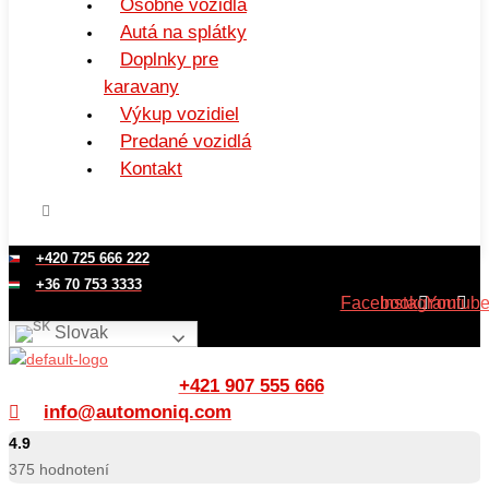
Osobné vozidlá
Autá na splátky
Doplnky pre
karavany
Výkup vozidiel
Predané vozidlá
Kontakt
+420 725 666 222
+36 70 753 3333
Facebook
Instagram
Youtub
Slovak
+421 907 555 666
info@automoniq.com
4.9
375
hodnotení