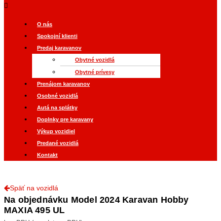
O nás
Spokojní klienti
Predaj karavanov
Obytné vozidlá
Obytné prívesy
Prenájom karavanov
Osobné vozidlá
Autá na splátky
Doplnky pre karavany
Výkup vozidiel
Predané vozidlá
Kontakt
Späť na vozidlá
Na objednávku Model 2024 Karavan Hobby
MAXIA 495 UL