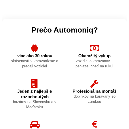
Prečo Automoniq?
viac ako 30 rokov
Okamžitý výkup
skúseností v karavanizme a
vozidiel a karavanov –
predaji vozidiel
peniaze ihneď na ruku!
Jeden z najlepšie
Profesionálna montáž
rozbehnutých
doplnkov na karavany so
zárukou
bazárov na Slovensku a v
Maďarsku