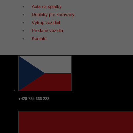
Autá na splátky
Doplnky pre karavany
Výkup vozidiel
Predané vozidlá
Kontakt
+420 725 666 222