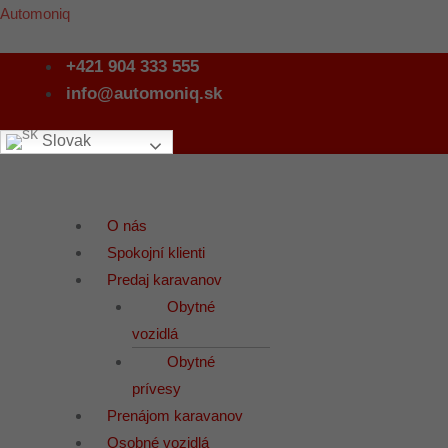
Preskočiť
Menu
Automoniq
na
+421 904 333 555
obsah
info@automoniq.sk
Slovak
O nás
Spokojní klienti
Predaj karavanov
Obytné
vozidlá
Obytné
prívesy
Prenájom karavanov
Osobné vozidlá