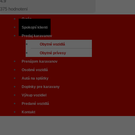
4.9
375
hodnotení
O nás
Spokojní klienti
Predaj karavanov
Obytné vozidlá
Obytné prívesy
Prenájom karavanov
Osobné vozidlá
Autá na splátky
Doplnky pre karavany
Výkup vozidiel
Predané vozidlá
Kontakt