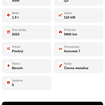
Audi
Q3
Motor
Výkon
1,5 l
110 kW
Rok výroby
Počet km
2023
5800 km
Pohon
Prevodovka
Predný
Automat 7
Palivo
Farba
Benzín
Čierna metalíza
Sedenie
5