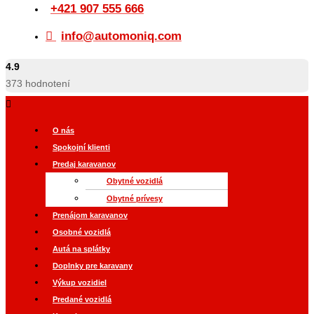
+421 907 555 666
info@automoniq.com
4.9
373
hodnotení
O nás
Spokojní klienti
Predaj karavanov
Obytné vozidlá
Obytné prívesy
Prenájom karavanov
Osobné vozidlá
Autá na splátky
Doplnky pre karavany
Výkup vozidiel
Predané vozidlá