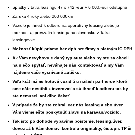
Splátky v tatra leasingu 47 x 742,-eur + 6 000,-eur odstupné
Záruka 4 roky alebo 200 000km
Vozidlo je ihneď k odberu na operatívny leasing alebo je
moznosť aj prevzatia leasingu na slovensku v Tatra
leasingovke
Možnosť kúpiť priamo bez dph pre firmy s platným IC DPH
Ak Vám nevyhovuje daný typ auta alebo by ste sa chceli
na niečo spýtať, neváhajte nás kontaktovať a my Vám
nájdeme vaše vysnívané autíčko.
Veľa krát máme hotové vozidlá u našich partnerov ktoré
sme ešte nestihli z inzerovať a sú ihneď k odberu tak by
ste nemuseli ani dlho čakať.
V prípade že by ste zobrali cez nás leasing alebo úver,
Vám vieme ešte poskytnúť zľavu na karavan/vozidlo.
Tak isto po dohode vybavíme poistenie, leasing,úver,
dovoz až k Vám domov, kontrolu originality, čistopis TP či