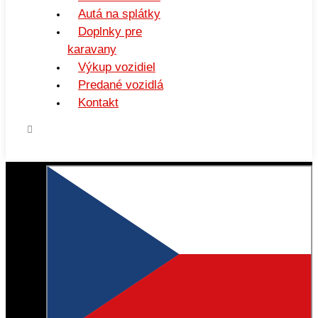
Autá na splátky
Doplnky pre
karavany
Výkup vozidiel
Predané vozidlá
Kontakt