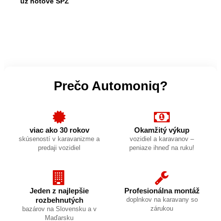
už hotové ŠPZ
Prečo Automoniq?
viac ako 30 rokov
Okamžitý výkup
skúseností v karavanizme a
vozidiel a karavanov –
predaji vozidiel
peniaze ihneď na ruku!
Jeden z najlepšie
Profesionálna montáž
rozbehnutých
doplnkov na karavany so
zárukou
bazárov na Slovensku a v
Maďarsku