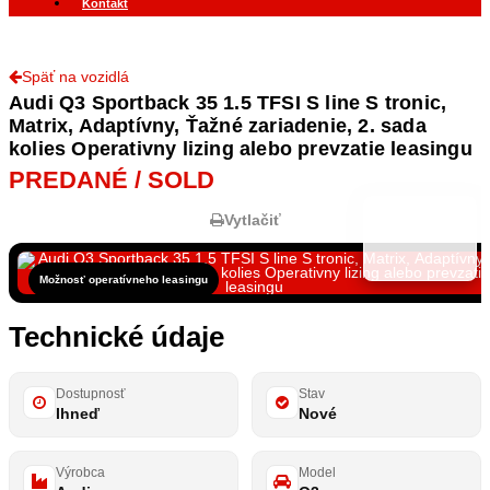
Kontakt
Späť na vozidlá
Audi Q3 Sportback 35 1.5 TFSI S line S tronic,
Matrix, Adaptívny, Ťažné zariadenie, 2. sada
kolies Operativny lizing alebo prevzatie leasingu
PREDANÉ / SOLD
Vytlačiť
Možnosť operatívneho leasingu
Technické údaje
Dostupnosť
Stav
Ihneď
Nové
Výrobca
Model