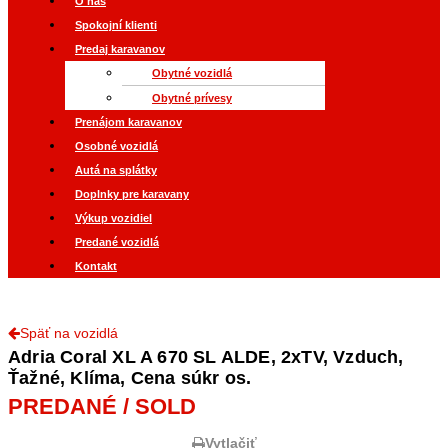
O nás
Spokojní klienti
Predaj karavanov
Obytné vozidlá
Obytné prívesy
Prenájom karavanov
Osobné vozidlá
Autá na splátky
Doplnky pre karavany
Výkup vozidiel
Predané vozidlá
Kontakt
Späť na vozidlá
Adria Coral XL A 670 SL ALDE, 2xTV, Vzduch,
Ťažné, Klíma, Cena súkr os.
PREDANÉ / SOLD
Vytlačiť