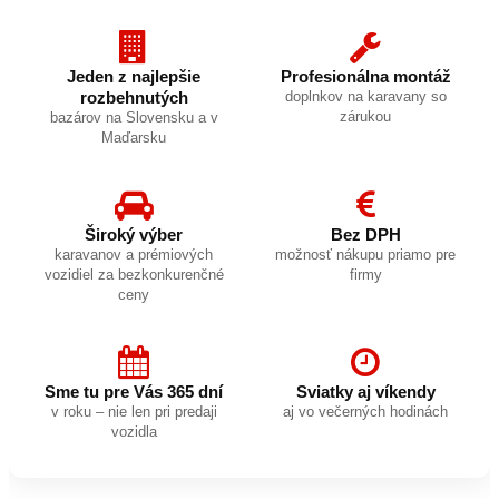
Jeden z najlepšie
Profesionálna montáž
rozbehnutých
doplnkov na karavany so
zárukou
bazárov na Slovensku a v
Maďarsku
Široký výber
Bez DPH
karavanov a prémiových
možnosť nákupu priamo pre
vozidiel za bezkonkurenčné
firmy
ceny
Sme tu pre Vás 365 dní
Sviatky aj víkendy
v roku – nie len pri predaji
aj vo večerných hodinách
vozidla