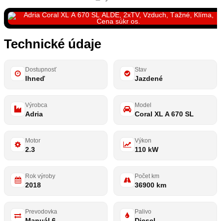
Technické údaje
Dostupnosť
Stav
Ihneď
Jazdené
Výrobca
Model
Adria
Coral XL A 670 SL
Motor
Výkon
2.3
110 kW
Rok výroby
Počet km
2018
36900 km
Prevodovka
Palivo
Manuál 6
Diesel