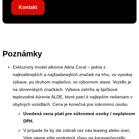
Kontakt
Poznámky
Exkluzívny model alkovne Adria Coral – jedna z
najkvalitnejších a najžiadanejších značiek na trhu, vo vysokej
výbave, po druhom majiteľovi, vo výbornom stave. Vozidlo je
na slovenských značkách. Výbava zahŕňa aj špičkové
teplovodné kúrenie ALDE, ktoré patrí k najlepším riešeniam v
obytných vozidlách. Cena je konečná pre súkromnú osobu.
Uvedená cena platí pre súkromné osoby / neplatcom
DPH.
V prípade že by ste zobrali cez nás leasing alebo úver,
Vám vieme ešte poskytnúť zľavu na karavan/vozidlo.