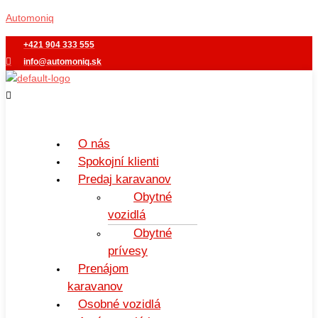
Preskočiť
Menu
Automoniq
na
obsah
+421 904 333 555
info@automoniq.sk
O nás
Spokojní klienti
Predaj karavanov
Obytné
vozidlá
Obytné
prívesy
Prenájom
karavanov
Osobné vozidlá