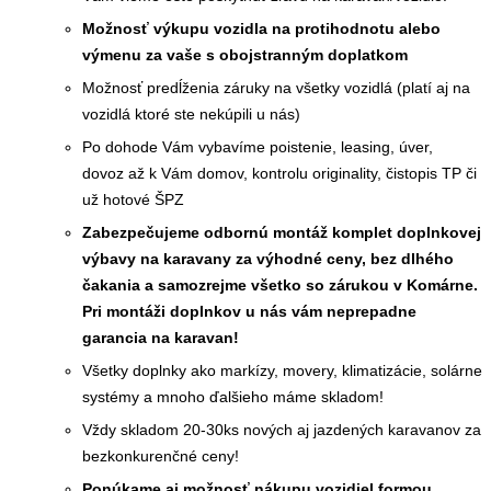
Možnosť výkupu vozidla na protihodnotu alebo
výmenu za vaše s obojstranným doplatkom
Možnosť predĺženia záruky na všetky vozidlá (platí aj na
vozidlá ktoré ste nekúpili u nás)
Po dohode Vám vybavíme poistenie, leasing, úver,
dovoz až k Vám domov, kontrolu originality, čistopis TP či
už hotové ŠPZ
Zabezpečujeme odbornú montáž komplet doplnkovej
výbavy na karavany za výhodné ceny, bez dlhého
čakania a samozrejme všetko so zárukou v Komárne.
Pri montáži doplnkov u nás vám neprepadne
garancia na karavan!
Všetky doplnky ako markízy, movery, klimatizácie, solárne
systémy a mnoho ďalšieho máme skladom!
Vždy skladom 20-30ks nových aj jazdených karavanov za
bezkonkurenčné ceny!
Ponúkame aj možnosť nákupu vozidiel formou