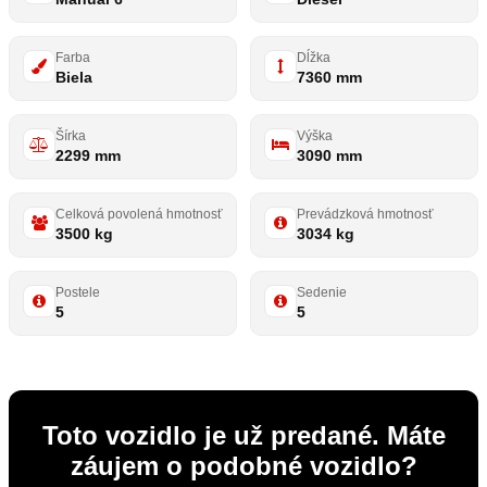
Farba
Dĺžka
Biela
7360 mm
Šírka
Výška
2299 mm
3090 mm
Celková povolená hmotnosť
Prevádzková hmotnosť
3500 kg
3034 kg
Postele
Sedenie
5
5
Toto vozidlo je už predané. Máte
záujem o podobné vozidlo?