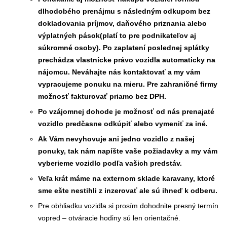
dlhodobého prenájmu s následným odkupom bez
dokladovania príjmov, daňového priznania alebo
výplatných pások(platí to pre podnikateľov aj
súkromné osoby). Po zaplatení poslednej splátky
prechádza vlastnícke právo vozidla automaticky na
nájomcu. Neváhajte nás kontaktovať a my vám
vypracujeme ponuku na mieru. Pre zahraničné firmy
možnosť fakturovať priamo bez DPH.
Po vzájomnej dohode je možnosť od nás prenajaté
vozidlo predčasne odkúpiť alebo vymeniť za iné.
Ak Vám nevyhovuje ani jedno vozidlo z našej
ponuky, tak nám napíšte vaše požiadavky a my vám
vyberieme vozidlo podľa vašich predstáv.
Veľa krát máme na externom sklade karavany, ktoré
sme ešte nestihli z inzerovať ale sú ihneď k odberu.
Pre obhliadku vozidla si prosím dohodnite presný termín
vopred – otváracie hodiny sú len orientačné.