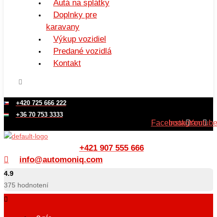
Autá na splátky
Doplnky pre
karavany
Výkup vozidiel
Predané vozidlá
Kontakt
+420 725 666 222
+36 70 753 3333
Facebook
Instagram
Youtub
+421 907 555 666
info@automoniq.com
4.9
375
hodnotení