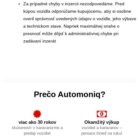
Za prípadné chyby v inzercii nezodpovedáme. Pred
kúpou vozidla odporúčame kupujúcemu, aby si osobne
overil správnosť uvedených údajov o vozidle, jeho výbave
a technickom stave. Napriek maximálnej snahe o
presnosť môže dôjsť k administratívnej chybe pri
zadávaní inzerát
Prečo Automoniq?
viac ako 30 rokov
Okamžitý výkup
skúseností v karavanizme a
vozidiel a karavanov –
predaji vozidiel
peniaze ihneď na ruku!