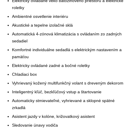
Elektricky ovládané veko batožinového priestoru a elektrické
roletky
Ambientné osvetlenie interiéru
Akustické a tepelne izolačné sklá
Automatická 4-zónová klimatizácia s ovládaním zo zadných
sedadiel
Komfortné individuálne sedadlá s elektrickým nastavením a
pamäťou
Elektricky ovládané zadné a bočné roletky
Chladiaci box
Vyhrievaný kožený multifunkčný volant s dreveným dekorom
Inteligentný kľúč, bezkľúčový vstup a štartovanie
Automaticky stmievateľné, vyhrievané a sklopné spätné
zrkadlá
Asistent jazdy v kolóne, križovatkový asistent
Sledovanie únavy vodiča