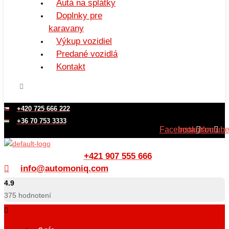
Autá na splátky
Doplnky pre
karavany
Výkup vozidiel
Predané vozidlá
Kontakt
+420 725 666 222
+36 70 753 3333
Facebook
Instagram
Youtub
+421 907 555 666
info@automoniq.com
4.9
375
hodnotení