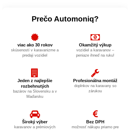
Prečo Automoniq?
viac ako 30 rokov
Okamžitý výkup
skúseností v karavanizme a
vozidiel a karavanov –
predaji vozidiel
peniaze ihneď na ruku!
Jeden z najlepšie
Profesionálna montáž
rozbehnutých
doplnkov na karavany so
zárukou
bazárov na Slovensku a v
Maďarsku
Široký výber
Bez DPH
karavanov a prémiových
možnosť nákupu priamo pre