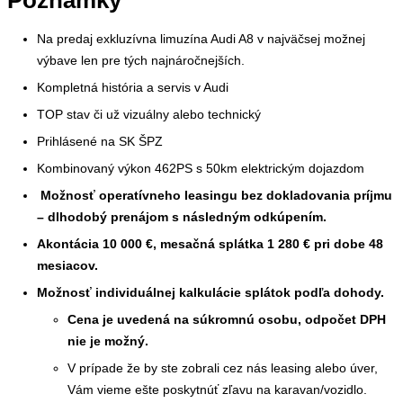
Poznámky
Na predaj exkluzívna limuzína Audi A8 v najväčsej možnej
výbave len pre tých najnáročnejších.
Kompletná história a servis v Audi
TOP stav či už vizuálny alebo technický
Prihlásené na SK ŠPZ
Kombinovaný výkon 462PS s 50km elektrickým dojazdom
Možnosť operatívneho leasingu bez dokladovania príjmu
– dlhodobý prenájom s následným odkúpením.
Akontácia 10 000 €, mesačná splátka 1 280 € pri dobe 48
mesiacov.
Možnosť individuálnej kalkulácie splátok podľa dohody.
Cena je uvedená na súkromnú osobu, odpočet DPH
nie je možný.
V prípade že by ste zobrali cez nás leasing alebo úver,
Vám vieme ešte poskytnúť zľavu na karavan/vozidlo.