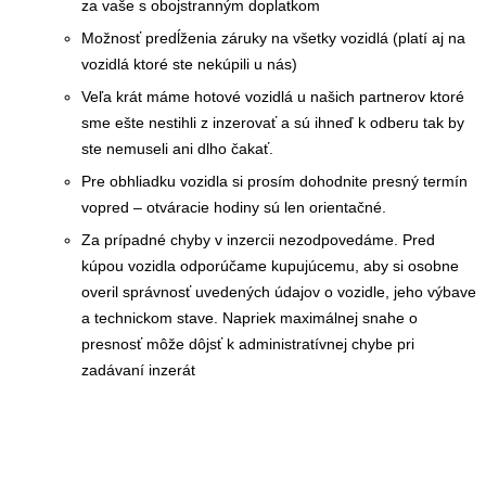
za vaše s obojstranným doplatkom
Možnosť predĺženia záruky na všetky vozidlá (platí aj na
vozidlá ktoré ste nekúpili u nás)
Veľa krát máme hotové vozidlá u našich partnerov ktoré
sme ešte nestihli z inzerovať a sú ihneď k odberu tak by
ste nemuseli ani dlho čakať.
Pre obhliadku vozidla si prosím dohodnite presný termín
vopred – otváracie hodiny sú len orientačné.
Za prípadné chyby v inzercii nezodpovedáme. Pred
kúpou vozidla odporúčame kupujúcemu, aby si osobne
overil správnosť uvedených údajov o vozidle, jeho výbave
a technickom stave. Napriek maximálnej snahe o
presnosť môže dôjsť k administratívnej chybe pri
zadávaní inzerát