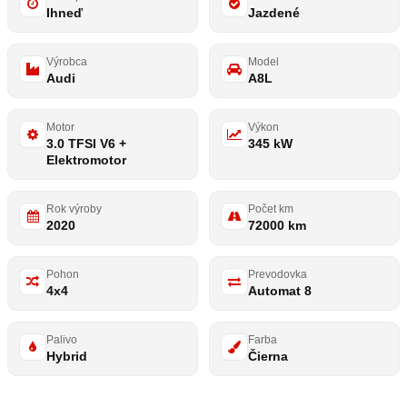
Ihneď
Jazdené
Výrobca
Model
Audi
A8L
Motor
Výkon
3.0 TFSI V6 +
345 kW
Elektromotor
Rok výroby
Počet km
2020
72000 km
Pohon
Prevodovka
4x4
Automat 8
Palivo
Farba
Hybrid
Čierna