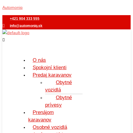
Preskočiť
Menu
Automoniq
na
obsah
+421 904 333 555
info@automoniq.sk
O nás
Spokojní klienti
Predaj karavanov
Obytné
vozidlá
Obytné
prívesy
Prenájom
karavanov
Osobné vozidlá