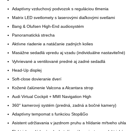
Adaptívny vzduchový podvozok s reguláciou tlmenia
Matrix LED svetlomety s laserovými diaľkovými svetlami
Bang & Olufsen High-End audiosystém
Panoramatická strecha
Aktívne riadenie a natáčanie zadných kolies
Masážne sedadlá vpredu aj vzadu (individuálne nastaviteľné)
Vyhrievané a ventilované predné aj zadné sedadlá
Head-Up displej
Soft-close dovieranie dverí
Kožené čalúnenie Valcona a Alcantara strop
Audi Virtual Cockpit + MMI Navigation High
360° kamerový systém (predná, zadná a bočné kamery)
Adaptívny tempomat s funkciou Stop&Go
Asistent udržiavania v jazdnom pruhu a hlídanie mŕtveho uhla