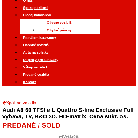
O nás
Spokojní klienti
Predaj karavanov
Obytné vozidlá
Obytné prívesy
Prenájom karavanov
Osobné vozidlá
Autá na splátky
Doplnky pre karavany
Výkup vozidiel
Predané vozidlá
Kontakt
Späť na vozidlá
Audi A8 60 TFSI e L Quattro S-line Exclusive Full
vybava, TV, B&O 3D, HD-matrix, Cena sukr. os.
PREDANÉ / SOLD
Vytlačiť