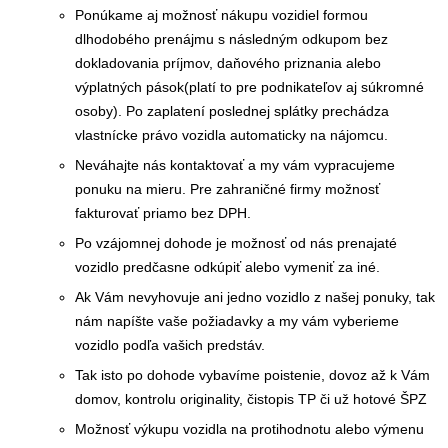
Ponúkame aj možnosť nákupu vozidiel formou
dlhodobého prenájmu s následným odkupom bez
dokladovania príjmov, daňového priznania alebo
výplatných pások(platí to pre podnikateľov aj súkromné
osoby). Po zaplatení poslednej splátky prechádza
vlastnícke právo vozidla automaticky na nájomcu.
Neváhajte nás kontaktovať a my vám vypracujeme
ponuku na mieru. Pre zahraničné firmy možnosť
fakturovať priamo bez DPH.
Po vzájomnej dohode je možnosť od nás prenajaté
vozidlo predčasne odkúpiť alebo vymeniť za iné.
Ak Vám nevyhovuje ani jedno vozidlo z našej ponuky, tak
nám napíšte vaše požiadavky a my vám vyberieme
vozidlo podľa vašich predstáv.
Tak isto po dohode vybavíme poistenie, dovoz až k Vám
domov, kontrolu originality, čistopis TP či už hotové ŠPZ
Možnosť výkupu vozidla na protihodnotu alebo výmenu