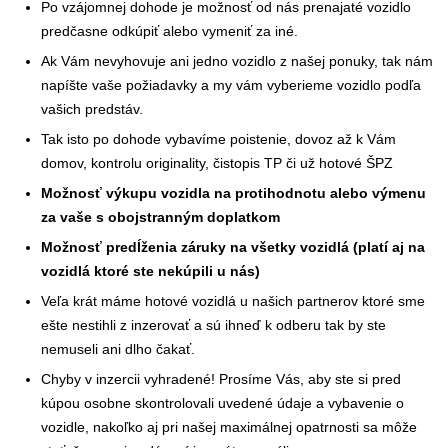
Po vzájomnej dohode je možnosť od nás prenajaté vozidlo
predčasne odkúpiť alebo vymeniť za iné.
Ak Vám nevyhovuje ani jedno vozidlo z našej ponuky, tak nám
napíšte vaše požiadavky a my vám vyberieme vozidlo podľa
vašich predstáv.
Tak isto po dohode vybavíme poistenie, dovoz až k Vám
domov, kontrolu originality, čistopis TP či už hotové ŠPZ
Možnosť výkupu vozidla na protihodnotu alebo výmenu
za vaše s obojstranným doplatkom
Možnosť predĺženia záruky na všetky vozidlá (platí aj na
vozidlá ktoré ste nekúpili u nás)
Veľa krát máme hotové vozidlá u našich partnerov ktoré sme
ešte nestihli z inzerovať a sú ihneď k odberu tak by ste
nemuseli ani dlho čakať.
Chyby v inzercii vyhradené! Prosíme Vás, aby ste si pred
kúpou osobne skontrolovali uvedené údaje a vybavenie o
vozidle, nakoľko aj pri našej maximálnej opatrnosti sa môže