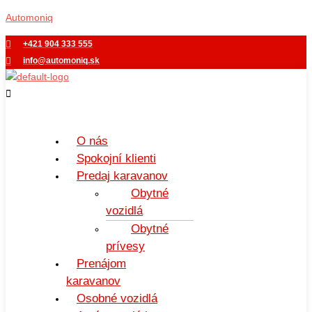
Preskočiť
Menu
Automoniq
na
obsah
+421 904 333 555
info@automoniq.sk
O nás
Spokojní klienti
Predaj karavanov
Obytné
vozidlá
Obytné
prívesy
Prenájom
karavanov
Osobné vozidlá