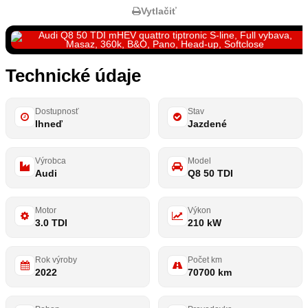
Vytlačiť
Technické údaje
Dostupnosť
Stav
Ihneď
Jazdené
Výrobca
Model
Audi
Q8 50 TDI
Motor
Výkon
3.0 TDI
210 kW
Rok výroby
Počet km
2022
70700 km