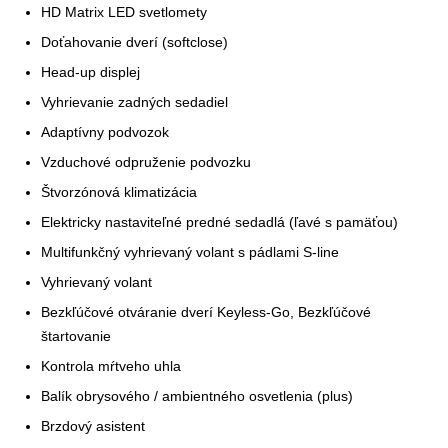
HD Matrix LED svetlomety
Doťahovanie dverí (softclose)
Head-up displej
Vyhrievanie zadných sedadiel
Adaptívny podvozok
Vzduchové odpruženie podvozku
Štvorzónová klimatizácia
Elektricky nastaviteľné predné sedadlá (ľavé s pamäťou)
Multifunkčný vyhrievaný volant s pádlami S-line
Vyhrievaný volant
Bezkľúčové otváranie dverí Keyless-Go, Bezkľúčové
štartovanie
Kontrola mŕtveho uhla
Balík obrysového / ambientného osvetlenia (plus)
Brzdový asistent