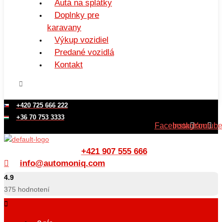
Autá na splátky
Doplnky pre
karavany
Výkup vozidiel
Predané vozidlá
Kontakt
+420 725 666 222
+36 70 753 3333
Facebook
Instagram
Youtub
+421 907 555 666
info@automoniq.com
4.9
375
hodnotení