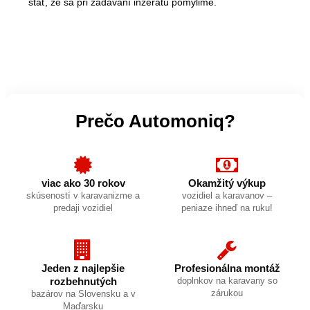
stať, že sa pri zadávaní inzerátu pomýlime.
Prečo Automoniq?
viac ako 30 rokov
Okamžitý výkup
skúseností v karavanizme a
vozidiel a karavanov –
predaji vozidiel
peniaze ihneď na ruku!
Jeden z najlepšie
Profesionálna montáž
rozbehnutých
doplnkov na karavany so
zárukou
bazárov na Slovensku a v
Maďarsku