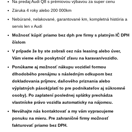
Na predaj Audi Q8 s prémiovou výbavou za super cenu
Záruka 4 roky alebo 200 000km
Nebúrané, nelakované, garantované km, kompletná história a
servis len v Audi
Možnosť kúpiť priamo bez dph pre firmy s platným IČ DPH
číslom
V prípade že by ste zobrali cez nás leasing alebo úver,
Vám vieme ešte poskytnúť zľavu na karavan/vozidlo.
Ponúkame aj možnosť nákupu vozidiel formou
dlhodobého prenájmu s následným odkupom bez
dokladovania príjmov, daňového priznania alebo
výplatných pások(platí to pre podnikateľov aj súkromné
osoby). Po zaplatení poslednej splátky prechádza
vlastnícke právo vozidla automaticky na nájomcu.
Neváhajte nás kontaktovať a my vám vypracujeme
ponuku na mieru. Pre zahraničné firmy možnosť
fakturovať priamo bez DPH.