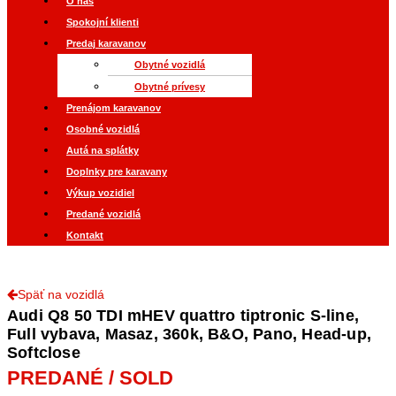
O nás
Spokojní klienti
Predaj karavanov
Obytné vozidlá
Obytné prívesy
Prenájom karavanov
Osobné vozidlá
Autá na splátky
Doplnky pre karavany
Výkup vozidiel
Predané vozidlá
Kontakt
Späť na vozidlá
Audi Q8 50 TDI mHEV quattro tiptronic S-line,
Full vybava, Masaz, 360k, B&O, Pano, Head-up,
Softclose
PREDANÉ / SOLD