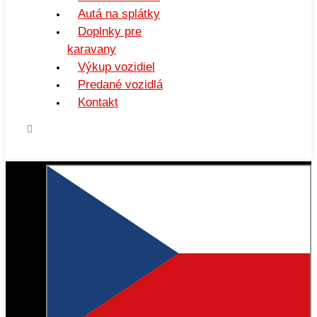
Autá na splátky
Doplnky pre
karavany
Výkup vozidiel
Predané vozidlá
Kontakt