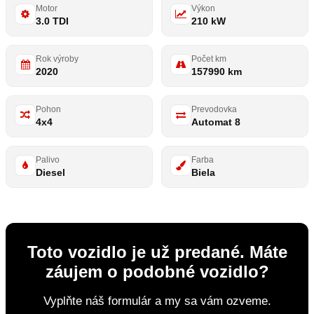
Motor
Výkon
3.0 TDI
210 kW
Rok výroby
Počet km
2020
157990 km
Pohon
Prevodovka
4x4
Automat 8
Palivo
Farba
Diesel
Biela
Toto vozidlo je už predané. Máte
záujem o podobné vozidlo?
Vyplňte náš formulár a my sa vám ozveme.