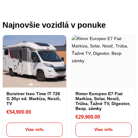
Najnovšie vozidlá v ponuke
Burstner Ixeo Time IT 726
Rimor Europeo E7 Fiat
G 30yr ed. Markíza, Nosič,
Markíza, Solar, Nosič,
TV
Trúba, Ťažné TV, Digestor,
Bezp. zámky
€
54,900.00
€
29,900.00
Viac info
Viac info