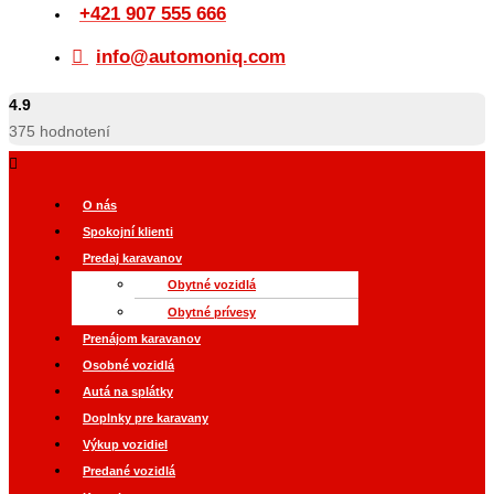
+421 907 555 666
info@automoniq.com
4.9
375
hodnotení
O nás
Spokojní klienti
Predaj karavanov
Obytné vozidlá
Obytné prívesy
Prenájom karavanov
Osobné vozidlá
Autá na splátky
Doplnky pre karavany
Výkup vozidiel
Predané vozidlá