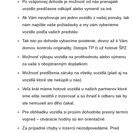
Po vzájomnej dohode je možnosť od nás prenajaté
vozidlo predčasne odkúpiť alebo vymeniť za iné.
Ak Vám nevyhovuje ani jedno vozidlo z našej ponuky, tak
nám napíšte vaše požiadavky a my vám vyberieme
vozidlo podľa vašich predstáv.
Tak isto po dohode vybavíme poistenie, dovoz až k Vám
domov, kontrolu originality, čistopis TP či už hotové ŠPZ
Možnosť výkupu vozidla na protihodnotu alebo výmenu
za vaše s obojstranným doplatkom
Možnosť predĺženia záruky na všetky vozidlá (platí aj na
vozidlá ktoré ste nekúpili u nás)
Veľa krát máme hotové vozidlá u našich partnerov ktoré
sme ešte nestihli z inzerovať a sú ihneď k odberu tak by
ste nemuseli ani dlho čakať.
Pre obhliadku vozidla si prosím dohodnite presný termín
vopred – otváracie hodiny sú len orientačné.
Za prípadné chyby v inzercii nezodpovedáme. Pred