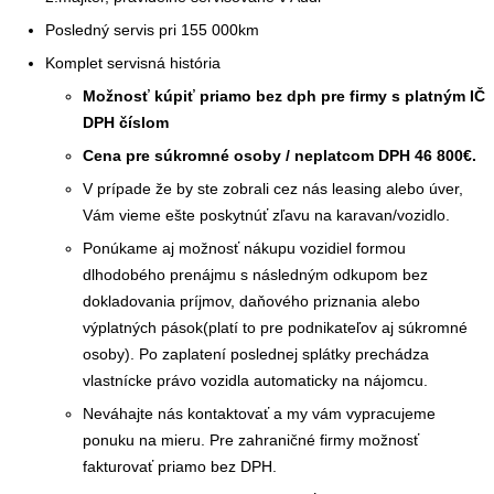
Posledný servis pri 155 000km
Komplet servisná história
Možnosť kúpiť priamo bez dph pre firmy s platným IČ
DPH číslom
Cena pre súkromné osoby / neplatcom DPH 46 800€.
V prípade že by ste zobrali cez nás leasing alebo úver,
Vám vieme ešte poskytnúť zľavu na karavan/vozidlo.
Ponúkame aj možnosť nákupu vozidiel formou
dlhodobého prenájmu s následným odkupom bez
dokladovania príjmov, daňového priznania alebo
výplatných pások(platí to pre podnikateľov aj súkromné
osoby). Po zaplatení poslednej splátky prechádza
vlastnícke právo vozidla automaticky na nájomcu.
Neváhajte nás kontaktovať a my vám vypracujeme
ponuku na mieru. Pre zahraničné firmy možnosť
fakturovať priamo bez DPH.