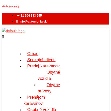
Preskočiť
Menu
Automoniq
na
obsah
+421 904 333 555
info@automoniq.sk
O nás
Spokojní klienti
Predaj karavanov
Obytné
vozidlá
Obytné
prívesy
Prenájom
karavanov
Osobné vozidlá