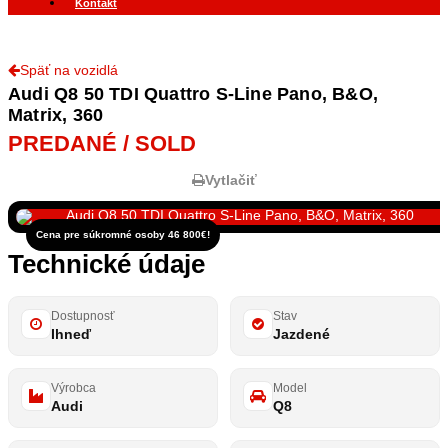
Kontakt
Späť na vozidlá
Audi Q8 50 TDI Quattro S-Line Pano, B&O,
Matrix, 360
PREDANÉ / SOLD
Vytlačiť
Cena pre súkromné osoby 46 800€!
Technické údaje
Dostupnosť
Stav
Ihneď
Jazdené
Výrobca
Model
Audi
Q8