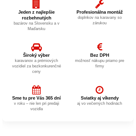
Jeden z najlepšie
Profesionálna montáž
rozbehnutých
doplnkov na karavany so
zárukou
bazárov na Slovensku a v
Maďarsku
Široký výber
Bez DPH
karavanov a prémiových
možnosť nákupu priamo pre
vozidiel za bezkonkurenčné
firmy
ceny
Sme tu pre Vás 365 dní
Sviatky aj víkendy
v roku – nie len pri predaji
aj vo večerných hodinách
vozidla