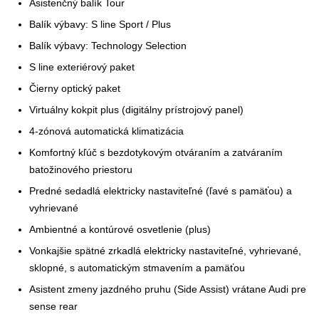
Asistenčný balík Tour
Balík výbavy: S line Sport / Plus
Balík výbavy: Technology Selection
S line exteriérový paket
Čierny optický paket
Virtuálny kokpit plus (digitálny prístrojový panel)
4-zónová automatická klimatizácia
Komfortný kľúč s bezdotykovým otváraním a zatváraním
batožinového priestoru
Predné sedadlá elektricky nastaviteľné (ľavé s pamäťou) a
vyhrievané
Ambientné a kontúrové osvetlenie (plus)
Vonkajšie spätné zrkadlá elektricky nastaviteľné, vyhrievané,
sklopné, s automatickým stmavením a pamäťou
Asistent zmeny jazdného pruhu (Side Assist) vrátane Audi pre
sense rear