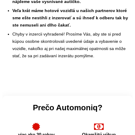
nájdeme vaše vysnívané autíčko.
Veľa krát máme hotové vozidlá u našich partnerov ktoré
sme ešte nestihli z inzerovať a sú ihneď k odberu tak by
ste nemuseli ani dlho čakať.
Chyby v inzercii vyhradené! Prosíme Vás, aby ste si pred
kúpou osobne skontrolovali uvedené údaje a vybavenie o
vozidle, nakoľko aj pri našej maximálnej opatrnosti sa môže
stať, že sa pri zadávaní inzerátu pomýlime.
Prečo Automoniq?
viac ako 30 rokov
Okamžitý výkup