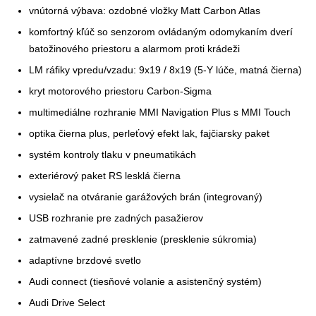
vnútorná výbava: ozdobné vložky Matt Carbon Atlas
komfortný kľúč so senzorom ovládaným odomykaním dverí
batožinového priestoru a alarmom proti krádeži
LM ráfiky vpredu/vzadu: 9x19 / 8x19 (5-Y lúče, matná čierna)
kryt motorového priestoru Carbon-Sigma
multimediálne rozhranie MMI Navigation Plus s MMI Touch
optika čierna plus, perleťový efekt lak, fajčiarsky paket
systém kontroly tlaku v pneumatikách
exteriérový paket RS lesklá čierna
vysielač na otváranie garážových brán (integrovaný)
USB rozhranie pre zadných pasažierov
zatmavené zadné presklenie (presklenie súkromia)
adaptívne brzdové svetlo
Audi connect (tiesňové volanie a asistenčný systém)
Audi Drive Select