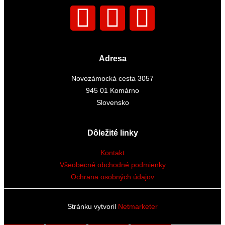
F
I
Y
a
n
o
c
s
u
Adresa
Novozámocká cesta 3057
e
t
t
945 01 Komárno
Slovensko
b
a
u
Dôležité linky
o
g
b
Kontakt
o
r
e
Všeobecné obchodné podmienky
Ochrana osobných údajov
k
a
Stránku vytvoril
Netmarketer
m