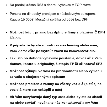
Na predaj krásna RS3 s dobrou výbavou v TOP stave.
Ponuka na dlhodobý prenájom s následovným odkupom:
Kaucia 15 000€, Mesačná splátka od 865€ bez DPH
Možnosť kúpiť priamo bez dph pre firmy s platným IČ DPH
číslom
V prípade že by ste zobrali cez nás leasing alebo úver,
Vám vieme ešte poskytnúť zľavu na karavan/vozidlo.
Tak isto po dohode vybavíme poistenie, dovoz až k Vám
domov, kontrolu originality, čistopis TP či už hotové ŠPZ
Možnosť výkupu vozidla na protihodnotu alebo výmenu
za vaše s obojstranným doplatom
Možnosť predĺženia záruky na všetky vozidlá (platí aj na
vozidlá ktoré ste nekúpili u nás)
Ak Vám nevyhovuje daný typ auta alebo by ste sa chceli
na niečo spýtať, neváhajte nás kontaktovať a my Vám