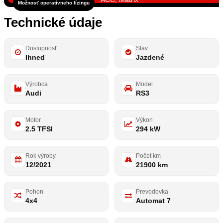
Možnosť operatívneho lízingu
Technické údaje
Dostupnosť
Stav
Ihneď
Jazdené
Výrobca
Model
Audi
RS3
Motor
Výkon
2.5 TFSI
294 kW
Rok výroby
Počet km
12/2021
21900 km
Pohon
Prevodovka
4x4
Automat 7