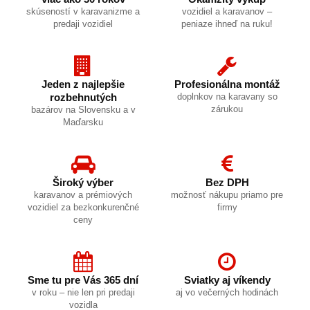
skúseností v karavanizme a
vozidiel a karavanov –
predaji vozidiel
peniaze ihneď na ruku!
Jeden z najlepšie
Profesionálna montáž
rozbehnutých
doplnkov na karavany so
zárukou
bazárov na Slovensku a v
Maďarsku
Široký výber
Bez DPH
karavanov a prémiových
možnosť nákupu priamo pre
vozidiel za bezkonkurenčné
firmy
ceny
Sme tu pre Vás 365 dní
Sviatky aj víkendy
v roku – nie len pri predaji
aj vo večerných hodinách
vozidla