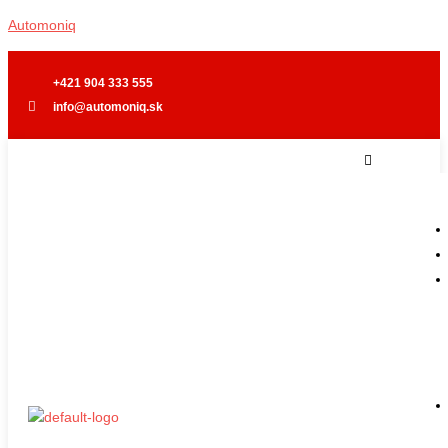
Preskočiť
Automoniq
na
obsah
+421 904 333 555
info@automoniq.sk