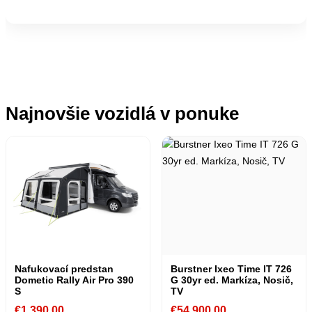
Najnovšie vozidlá v ponuke
Nafukovací predstan
Burstner Ixeo Time IT 726
Dometic Rally Air Pro 390
G 30yr ed. Markíza, Nosič,
S
TV
€
1,390.00
€
54,900.00