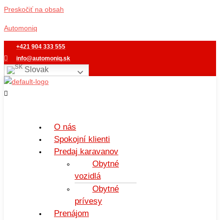
Preskočiť na obsah
Automoniq
+421 904 333 555
info@automoniq.sk
Slovak
O nás
Spokojní klienti
Predaj karavanov
Obytné
vozidlá
Obytné
prívesy
Prenájom