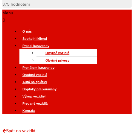
375
hodnotení
Menu
O nás
Spokojní klienti
Predaj karavanov
Obytné vozidlá
Obytné prívesy
Prenájom karavanov
Osobné vozidlá
Autá na splátky
Doplnky pre karavany
Výkup vozidiel
Predané vozidlá
Kontakt
Späť na vozidlá