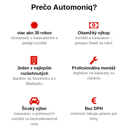
Prečo Automoniq?
viac ako 30 rokov
Okamžitý výkup
skúseností v karavanizme a
vozidiel a karavanov –
predaji vozidiel
peniaze ihneď na ruku!
Jeden z najlepšie
Profesionálna montáž
rozbehnutých
doplnkov na karavany so
zárukou
bazárov na Slovensku a v
Maďarsku
Široký výber
Bez DPH
karavanov a prémiových
možnosť nákupu priamo pre
vozidiel za bezkonkurenčné
firmy
ceny