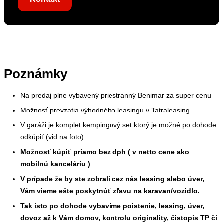
Poznámky
Na predaj plne vybavený priestranný Benimar za super cenu
Možnosť prevzatia výhodného leasingu v Tatraleasing
V garáži je komplet kempingový set ktorý je možné po dohode
odkúpiť (vid na foto)
Možnosť kúpiť priamo bez dph ( v netto cene ako
mobilnú kanceláriu )
V prípade že by ste zobrali cez nás leasing alebo úver,
Vám vieme ešte poskytnúť zľavu na karavan/vozidlo.
Tak isto po dohode vybavíme poistenie, leasing, úver,
dovoz až k Vám domov, kontrolu originality, čistopis TP či