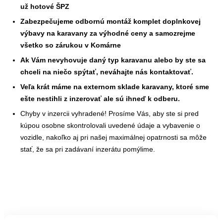
už hotové ŠPZ
Zabezpečujeme odbornú montáž komplet doplnkovej
výbavy na karavany za výhodné ceny a samozrejme
všetko so zárukou v Komárne
Ak Vám nevyhovuje daný typ karavanu alebo by ste sa
chceli na niečo spýtať, neváhajte nás kontaktovať.
Veľa krát máme na externom sklade karavany, ktoré sme
ešte nestihli z inzerovať ale sú ihneď k odberu.
Chyby v inzercii vyhradené! Prosíme Vás, aby ste si pred
kúpou osobne skontrolovali uvedené údaje a vybavenie o
vozidle, nakoľko aj pri našej maximálnej opatrnosti sa môže
stať, že sa pri zadávaní inzerátu pomýlime.