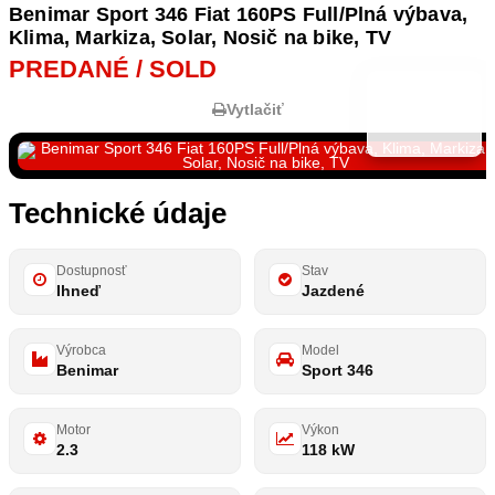
Benimar Sport 346 Fiat 160PS Full/Plná výbava,
Klima, Markiza, Solar, Nosič na bike, TV
PREDANÉ / SOLD
Vytlačiť
Technické údaje
Dostupnosť
Stav
Ihneď
Jazdené
Výrobca
Model
Benimar
Sport 346
Motor
Výkon
2.3
118 kW