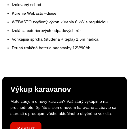
Izolovaný schod
Kúrenie Webasto –diesel
WEBASTO zvýšený výkon kúrenia 6 kW s reguláciou
Izolácia exteriérových odpadových rúr
Vonkajšia sprcha (studená + teplá) 1,5m hadica
Druhá trakčná batéria nadstavby 12V/90Ah
Výkup karavanov
Máte záujem o nový karavan? Váš starý vykúpime na
protihodnotu! Splňte si sen o novom karavane a zbavte sa
starostí s predajom vášho aktuálneho obytného vozidla.
Kontakt