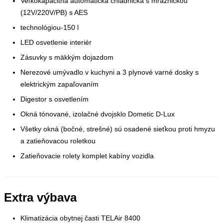
Veľkokapacitná automatická chladnička s mrazničkou
(12V/220V/PB) s AES
technológiou-150 l
LED osvetlenie interiér
Zásuvky s mäkkým dojazdom
Nerezové umývadlo v kuchyni a 3 plynové varné dosky s
elektrickým zapaľovaním
Digestor s osvetlením
Okná tónované, izolačné dvojsklo Dometic D-Lux
Všetky okná (bočné, strešné) sú osadené sieťkou proti hmyzu
a zatieňovacou roletkou
Zatieňovacie rolety komplet kabíny vozidla
Extra výbava
Klimatizácia obytnej časti TELAir 8400