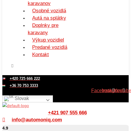
karavanov
Osobné vozidlá
Autá na splátky
Doplnky pre
karavany
Výkup vozidiel
Predané vozidlá
Kontakt
+420 725 666 222
+36 70 753 3333
Facebook
Instagram
Youtub
Slovak
+421 907 555 666
info@automoniq.com
4.9