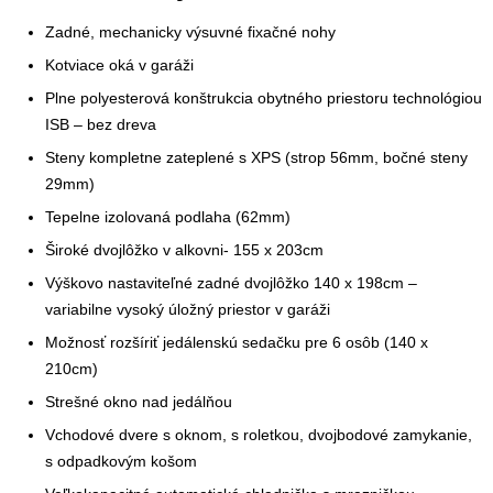
Zadné, mechanicky výsuvné fixačné nohy
Kotviace oká v garáži
Plne polyesterová konštrukcia obytného priestoru technológiou
ISB – bez dreva
Steny kompletne zateplené s XPS (strop 56mm, bočné steny
29mm)
Tepelne izolovaná podlaha (62mm)
Široké dvojlôžko v alkovni- 155 x 203cm
Výškovo nastaviteľné zadné dvojlôžko 140 x 198cm –
variabilne vysoký úložný priestor v garáži
Možnosť rozšíriť jedálenskú sedačku pre 6 osôb (140 x
210cm)
Strešné okno nad jedálňou
Vchodové dvere s oknom, s roletkou, dvojbodové zamykanie,
s odpadkovým košom