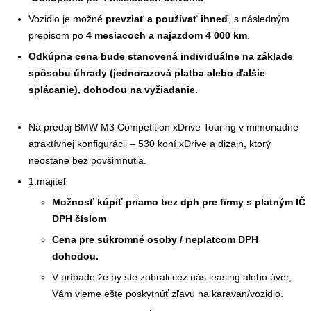
Vozidlo je možné
prevziať a používať ihneď
, s následným
prepisom po
4 mesiacoch a najazdom 4 000 km
.
Odkúpna cena bude stanovená individuálne na základe
spôsobu úhrady (jednorazová platba alebo ďalšie
splácanie), dohodou na vyžiadanie.
Na predaj BMW M3 Competition xDrive Touring v mimoriadne
atraktívnej konfigurácii – 530 koní xDrive a dizajn, ktorý
neostane bez povšimnutia.
1.majiteľ
Možnosť kúpiť priamo bez dph pre firmy s platným IČ
DPH číslom
Cena pre súkromné osoby / neplatcom DPH
dohodou.
V prípade že by ste zobrali cez nás leasing alebo úver,
Vám vieme ešte poskytnúť zľavu na karavan/vozidlo.