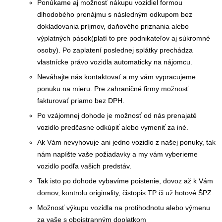
Ponúkame aj možnosť nákupu vozidiel formou
dlhodobého prenájmu s následným odkupom bez
dokladovania príjmov, daňového priznania alebo
výplatných pások(platí to pre podnikateľov aj súkromné
osoby). Po zaplatení poslednej splátky prechádza
vlastnícke právo vozidla automaticky na nájomcu.
Neváhajte nás kontaktovať a my vám vypracujeme
ponuku na mieru. Pre zahraničné firmy možnosť
fakturovať priamo bez DPH.
Po vzájomnej dohode je možnosť od nás prenajaté
vozidlo predčasne odkúpiť alebo vymeniť za iné.
Ak Vám nevyhovuje ani jedno vozidlo z našej ponuky, tak
nám napíšte vaše požiadavky a my vám vyberieme
vozidlo podľa vašich predstáv.
Tak isto po dohode vybavíme poistenie, dovoz až k Vám
domov, kontrolu originality, čistopis TP či už hotové ŠPZ
Možnosť výkupu vozidla na protihodnotu alebo výmenu
za vaše s obojstranným doplatkom