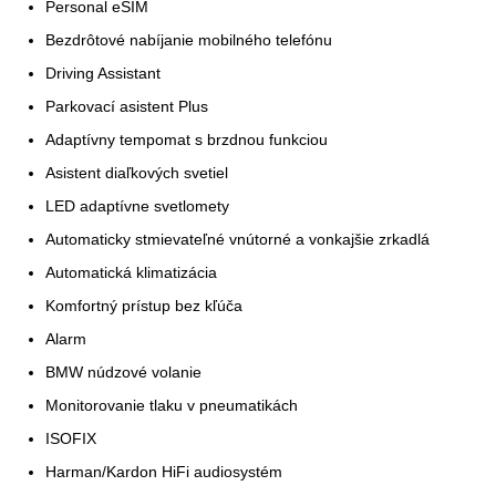
Personal eSIM
Bezdrôtové nabíjanie mobilného telefónu
Driving Assistant
Parkovací asistent Plus
Adaptívny tempomat s brzdnou funkciou
Asistent diaľkových svetiel
LED adaptívne svetlomety
Automaticky stmievateľné vnútorné a vonkajšie zrkadlá
Automatická klimatizácia
Komfortný prístup bez kľúča
Alarm
BMW núdzové volanie
Monitorovanie tlaku v pneumatikách
ISOFIX
Harman/Kardon HiFi audiosystém