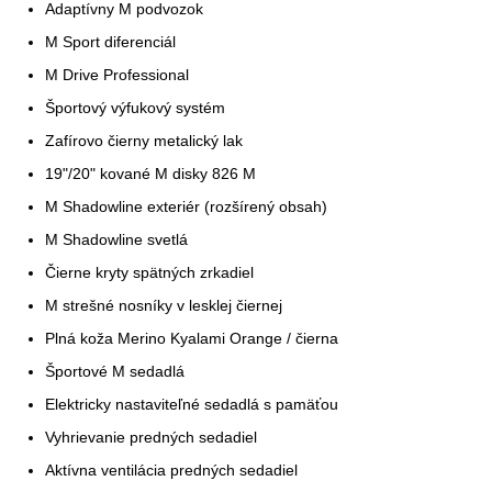
Adaptívny M podvozok
M Sport diferenciál
M Drive Professional
Športový výfukový systém
Zafírovo čierny metalický lak
19"/20" kované M disky 826 M
M Shadowline exteriér (rozšírený obsah)
M Shadowline svetlá
Čierne kryty spätných zrkadiel
M strešné nosníky v lesklej čiernej
Plná koža Merino Kyalami Orange / čierna
Športové M sedadlá
Elektricky nastaviteľné sedadlá s pamäťou
Vyhrievanie predných sedadiel
Aktívna ventilácia predných sedadiel