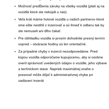
Možnosť predĺženia záruky na všetky vozidlá (platí aj na
vozidlá ktoré ste nekúpili u nás)
Veľa krát máme hotové vozidlá u našich partnerov ktoré
sme ešte nestihli z inzerovať a sú ihneď k odberu tak by
ste nemuseli ani dlho čakať.
Pre obhliadku vozidla si prosím dohodnite presný termín
vopred – otváracie hodiny sú len orientačné.
Za prípadné chyby v inzercii nezodpovedáme. Pred
kúpou vozidla odporúčame kupujúcemu, aby si osobne
overil správnosť uvedených údajov o vozidle, jeho výbave
a technickom stave. Napriek maximálnej snahe o
presnosť môže dôjsť k administratívnej chybe pri
zadávaní inzerát