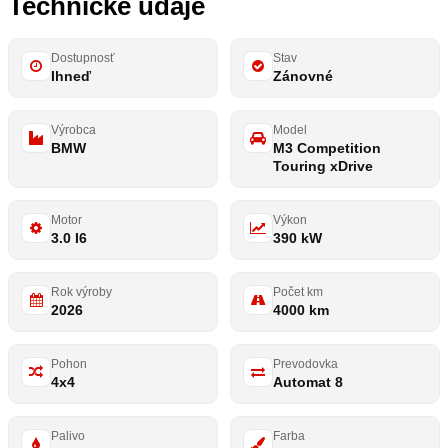
Technické údaje
Dostupnosť
Stav
Ihneď
Zánovné
Výrobca
Model
BMW
M3 Competition
Touring xDrive
Motor
Výkon
3.0 I6
390 kW
Rok výroby
Počet km
2026
4000 km
Pohon
Prevodovka
4x4
Automat 8
Palivo
Farba