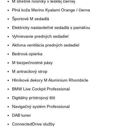
M strešné nosníky v lesklej čiernej
Plná koža Merino Kyalami Orange / čierna
Športové M sedadlá
Elektricky nastaviteľné sedadlá s pamäťou
Vyhrievanie predných sedadiel
Aktívna ventilácia predných sedadiel
Bedrová opierka
M bezpečnostné pásy
M antracitový strop
Hliníkové dekory M Aluminium Rhombicle
BMW Live Cockpit Professional
Digitálny prístrojový štít
Navigačný systém Professional
DAB tuner
ConnectedDrive služby