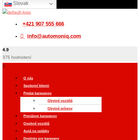
Slovak
+421 907 555 666
info@automoniq.com
4.9
375
hodnotení
O nás
Spokojní klienti
Predaj karavanov
Obytné vozidlá
Obytné prívesy
Prenájom karavanov
Osobné vozidlá
Autá na splátky
Doplnky pre karavany