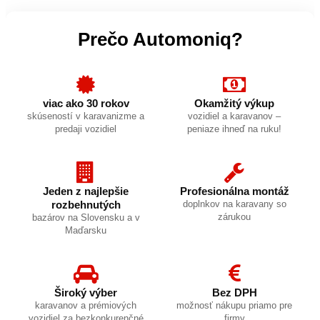
Prečo Automoniq?
viac ako 30 rokov
Okamžitý výkup
skúseností v karavanizme a
vozidiel a karavanov –
predaji vozidiel
peniaze ihneď na ruku!
Jeden z najlepšie
Profesionálna montáž
rozbehnutých
doplnkov na karavany so
zárukou
bazárov na Slovensku a v
Maďarsku
Široký výber
Bez DPH
karavanov a prémiových
možnosť nákupu priamo pre
vozidiel za bezkonkurenčné
firmy