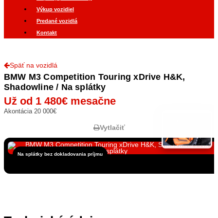
Výkup vozidiel
Predané vozidlá
Kontakt
Späť na vozidlá
BMW M3 Competition Touring xDrive H&K,
Shadowline / Na splátky
Už od 1 480€ mesačne
Akontácia 20 000€
Vytlačiť
Na splátky bez dokladovania príjmu
Zobraziť všetky fotky
29