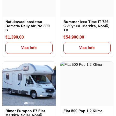
Nafukovací predstan
Burstner Ixeo Time IT 726
Dometic Rally Air Pro 390
G 30yr ed. Markíza, Nosič,
S
TV
€
1,390.00
€
54,900.00
Viac info
Viac info
Rimor Europeo E7 Fiat
Fiat 500 Pop 1.2 Klíma
Markíza, Solar, Nosič,