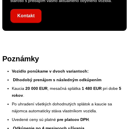
starostí s predajom vášho aktuálneho obytného vozidla.
Kontakt
Poznámky
Vozidlo ponúkame v dvoch variantoch:
Dlhodobý prenájom s následným odkúpením
Kaucia
20 000 EUR
, mesačná splátka
1 480 EUR
pri dobe
5
rokov
.
Po uhradení všetkých dohodnutých splátok a kaucie sa
nájomca automaticky stáva vlastníkom vozidla.
Uvedené ceny sú platné
pre platcov DPH
.
Odkúpenie po 4 mesiacoch užívania