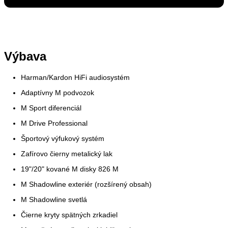
Výbava
Harman/Kardon HiFi audiosystém
Adaptívny M podvozok
M Sport diferenciál
M Drive Professional
Športový výfukový systém
Zafírovo čierny metalický lak
19"/20" kované M disky 826 M
M Shadowline exteriér (rozšírený obsah)
M Shadowline svetlá
Čierne kryty spätných zrkadiel