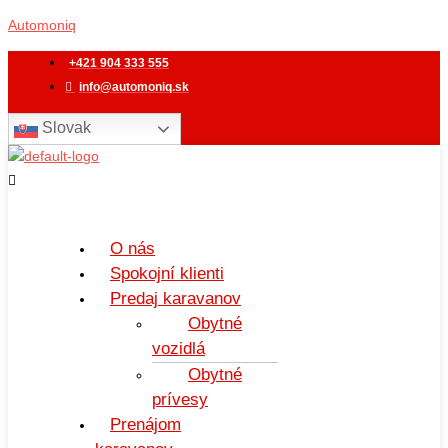
Preskočiť
Menu
Automoniq
na
obsah
+421 904 333 555
info@automoniq.sk
Slovak
O nás
Spokojní klienti
Predaj karavanov
Obytné
vozidlá
Obytné
prívesy
Prenájom