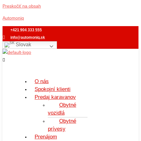
Preskočiť na obsah
Automoniq
+421 904 333 555
info@automoniq.sk
Slovak
O nás
Spokojní klienti
Predaj karavanov
Obytné
vozidlá
Obytné
prívesy
Prenájom