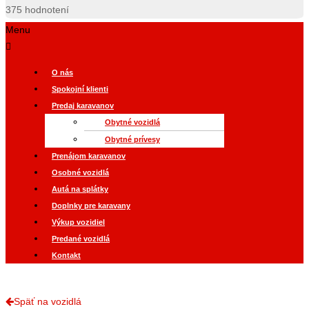
375
hodnotení
Menu
O nás
Spokojní klienti
Predaj karavanov
Obytné vozidlá
Obytné prívesy
Prenájom karavanov
Osobné vozidlá
Autá na splátky
Doplnky pre karavany
Výkup vozidiel
Predané vozidlá
Kontakt
Späť na vozidlá