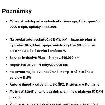
Poznámky
Možnosť odstúpenia výhodného leasingu, Odstupné 35
000€ s dph, splátky 44x2100€
Na predaj toto neskutočné BMW XM – luxusné plug-in
hybridné SUV, ktoré spája brutálny výkon V8 s tichou
elektrinou a špičkovým komfortom.
Service Inclusive Plus – 5 rokov/100.000 km
Repair Inclusive – 4 roky/200.000 km
Po prvom majiteľovi, nebúrané, kompletná história a
servis v BMW
Auto je ihneď k odberu na SK ŠPZ, K videniu v Komárne
Možnosť kúpiť priamo bez dph pre firmy s platným IČ DPH
číslom
V prípade že by ste zobrali cez nás leasing alebo úver, Vám