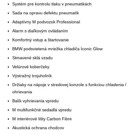
Systém pre kontrolu tlaku v pneumatikách
Sada na opravu defektu pneumatík
Adaptívny M podvozok Professional
Alarm s diaľkovým ovládaním
Komfortný vstup a štartovanie
BMW podsvietená mriežka chladiča Iconic Glow
Stmavené sklá vzadu
Velúrové koberčeky
Výstražný trojuholník
Držiaky na nápoje v stredovej konzole s funkciou chladenia /
ohrievania
Balík vyhrievania vpredu
M multifunkčné sedadlá vpredu
M interiérové lišty Carbon Fibre
Akustická ochrana chodcov