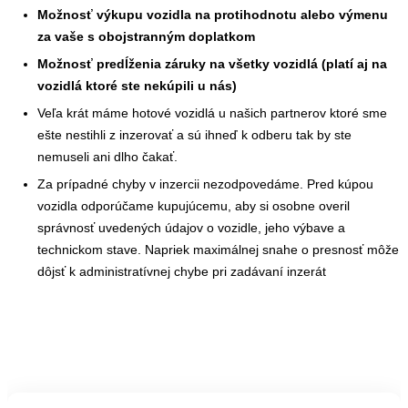
Možnosť výkupu vozidla na protihodnotu alebo výmenu
za vaše s obojstranným doplatkom
Možnosť predĺženia záruky na všetky vozidlá (platí aj na
vozidlá ktoré ste nekúpili u nás)
Veľa krát máme hotové vozidlá u našich partnerov ktoré sme
ešte nestihli z inzerovať a sú ihneď k odberu tak by ste
nemuseli ani dlho čakať.
Za prípadné chyby v inzercii nezodpovedáme. Pred kúpou
vozidla odporúčame kupujúcemu, aby si osobne overil
správnosť uvedených údajov o vozidle, jeho výbave a
technickom stave. Napriek maximálnej snahe o presnosť môže
dôjsť k administratívnej chybe pri zadávaní inzerát