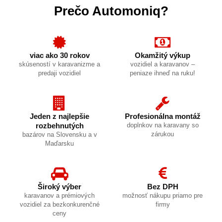
Prečo Automoniq?
viac ako 30 rokov
Okamžitý výkup
skúseností v karavanizme a
vozidiel a karavanov –
predaji vozidiel
peniaze ihneď na ruku!
Jeden z najlepšie
Profesionálna montáž
rozbehnutých
doplnkov na karavany so
zárukou
bazárov na Slovensku a v
Maďarsku
Široký výber
Bez DPH
karavanov a prémiových
možnosť nákupu priamo pre
vozidiel za bezkonkurenčné
firmy
ceny