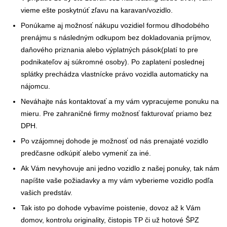
vieme ešte poskytnúť zľavu na karavan/vozidlo.
Ponúkame aj možnosť nákupu vozidiel formou dlhodobého
prenájmu s následným odkupom bez dokladovania príjmov,
daňového priznania alebo výplatných pások(platí to pre
podnikateľov aj súkromné osoby). Po zaplatení poslednej
splátky prechádza vlastnícke právo vozidla automaticky na
nájomcu.
Neváhajte nás kontaktovať a my vám vypracujeme ponuku na
mieru. Pre zahraničné firmy možnosť fakturovať priamo bez
DPH.
Po vzájomnej dohode je možnosť od nás prenajaté vozidlo
predčasne odkúpiť alebo vymeniť za iné.
Ak Vám nevyhovuje ani jedno vozidlo z našej ponuky, tak nám
napíšte vaše požiadavky a my vám vyberieme vozidlo podľa
vašich predstáv.
Tak isto po dohode vybavíme poistenie, dovoz až k Vám
domov, kontrolu originality, čistopis TP či už hotové ŠPZ