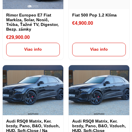
Rimor Europeo E7 Fiat
Fiat 500 Pop 1.2 Klíma
Markíza, Solar, Nosič,
€
4,900.00
Trúba, Ťažné TV, Digestor,
Bezp. zámky
€
29,900.00
Viac info
Viac info
Audi RSQ8 Matrix, Ker.
Audi RSQ8 Matrix, Ker.
brzdy, Pano, B&O, Vzduch,
brzdy, Pano, B&O, Vzduch,
HUD, Soft-Close / Na
HUD, Soft-Close