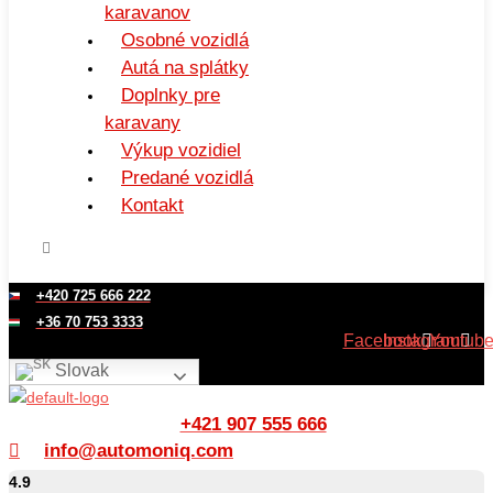
karavanov
Osobné vozidlá
Autá na splátky
Doplnky pre
karavany
Výkup vozidiel
Predané vozidlá
Kontakt
+420 725 666 222
+36 70 753 3333
Facebook
Instagram
Youtub
Slovak
+421 907 555 666
info@automoniq.com
4.9