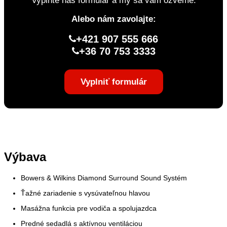
Vyplňte náš formulár a my sa vám ozveme.
Alebo nám zavolajte:
+421 907 555 666
+36 70 753 3333
Vyplniť formulár
Výbava
Bowers & Wilkins Diamond Surround Sound Systém
Ťažné zariadenie s vysúvateľnou hlavou
Masážna funkcia pre vodiča a spolujazdca
Predné sedadlá s aktívnou ventiláciou