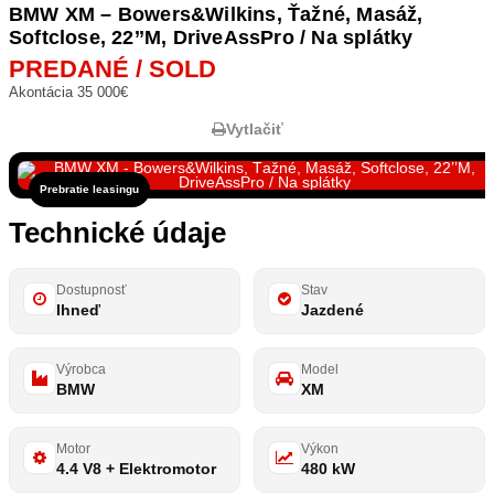
BMW XM – Bowers&Wilkins, Ťažné, Masáž,
Softclose, 22’’M, DriveAssPro / Na splátky
PREDANÉ / SOLD
Akontácia 35 000€
Vytlačiť
Prebratie leasingu
Technické údaje
Dostupnosť
Stav
Ihneď
Jazdené
Výrobca
Model
BMW
XM
Motor
Výkon
4.4 V8 + Elektromotor
480 kW