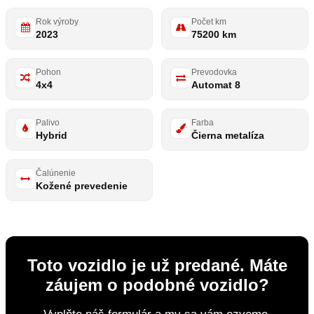
Rok výroby
Počet km
2023
75200 km
Pohon
Prevodovka
4x4
Automat 8
Palivo
Farba
Hybrid
Čierna metalíza
Čalúnenie
Kožené prevedenie
Toto vozidlo je už predané. Máte
záujem o podobné vozidlo?