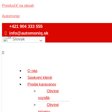
Preskočiť na obsah
Automoniq
+421 904 333 555
info@automoniq.sk
Slovak
O nás
Spokojní klienti
Predaj karavanov
Obytné
vozidlá
Obytné
prívesy