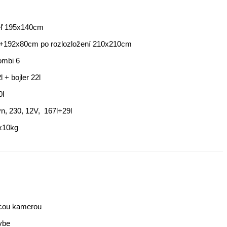
teľ 195x140cm
+192x80cm po rozlozložení 210x210cm
ombi 6
l + bojler 22l
0l
n, 230, 12V,
167l+29l
2x10kg
acou kamerou
vbe