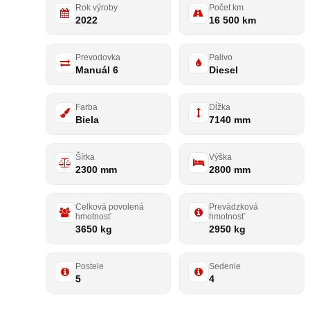
Rok výroby
Počet km
2022
16 500 km
Prevodovka
Palivo
Manuál 6
Diesel
Farba
Dĺžka
Biela
7140 mm
Šírka
Výška
2300 mm
2800 mm
Celková povolená
Prevádzková
hmotnosť
hmotnosť
3650 kg
2950 kg
Postele
Sedenie
5
4