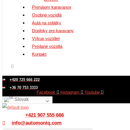
Prenájom karavanov
Osobné vozidlá
Autá na splátky
Doplnky pre karavany
Výkup vozidiel
Predané vozidlá
Kontakt
+420 725 666 222
+36 70 753 3333
Facebook
Instagram
Youtube
Slovak
+421 907 555 666
info@automoniq.com