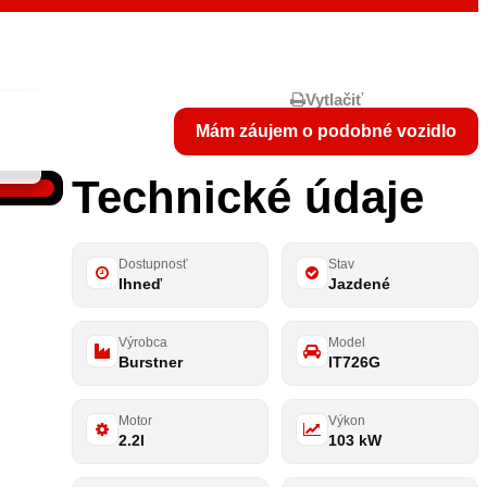
Vytlačiť
Mám záujem o podobné vozidlo
Technické údaje
Dostupnosť
Stav
Ihneď
Jazdené
Výrobca
Model
Burstner
IT726G
Motor
Výkon
2.2l
103 kW