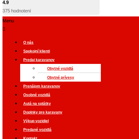
4.9
375
hodnotení
Menu
O nás
Spokojní klienti
Predaj karavanov
Obytné vozidlá
Obytné prívesy
Prenájom karavanov
Osobné vozidlá
Autá na splátky
Doplnky pre karavany
Výkup vozidiel
Predané vozidlá
Kontakt