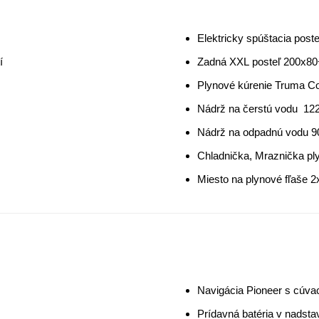
Elektricky spúštacia pos
í
Zadná XXL posteľ 200x80
Plynové kúrenie Truma C
Nádrž na čerstú vodu
122
Nádrž na odpadnú vodu 9
Chladnička, Mraznička ply
Miesto na plynové fľaše 
Navigácia Pioneer s cúv
Prídavná batéria v nadsta