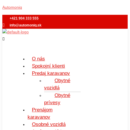
Preskočiť
Menu
Automoniq
na
obsah
+421 904 333 555
info@automoniq.sk
O nás
Spokojní klienti
Predaj karavanov
Obytné
vozidlá
Obytné
prívesy
Prenájom
karavanov
Osobné vozidlá