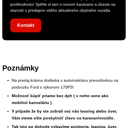
protihodnotu! Splňte si sen o novom karavane a zbavte sa
starostí s predajom vášho aktuálneho obytného vozidla.
Kontakt
Poznámky
Na predaj krásna dodávka s automatickou prevodovkou na
podvozku Ford s výkonom 170PS!
Možnosť kúpiť priamo bez dph ( v netto cene ako
mobilnú kanceláriu )
V prípade že by ste zobrali cez nás leasing alebo úver,
Vám vieme ešte poskytnúť zľavu na karavan/vozidlo.
Tak isto po dohode vybavíme poistenie, leasing, úver,