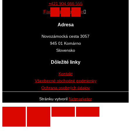
+421 904 666 555
Facebook
Instagram
Youtube
Adresa
Novozámocká cesta 3057
945 01 Komárno
Slovensko
Dôležité linky
Kontakt
Všeobecné obchodné podmienky
Ochrana osobných údajov
Stránku vytvoril
Netmarketer