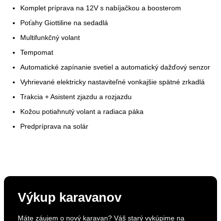
Komplet príprava na 12V s nabíjačkou a boosterom
Poťahy Giottiline na sedadlá
Multifunkčný volant
Tempomat
Automatické zapínanie svetiel a automatický dažďový senzor
Vyhrievané elektricky nastaviteľné vonkajšie spätné zrkadlá
Trakcia + Asistent zjazdu a rozjazdu
Kožou potiahnutý volant a radiaca páka
Predpríprava na solár
Výkup karavanov
Máte záujem o nový karavan? Váš starý vykúpime na