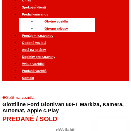
O nás
Spokojní klienti
Predaj karavanov
Obytné vozidlá
Obytné prívesy
Prenájom karavanov
Osobné vozidlá
Autá na splátky
Doplnky pre karavany
Výkup vozidiel
Predané vozidlá
Kontakt
Späť na vozidlá
Giottiline Ford GiottiVan 60FT Markiza, Kamera,
Automat, Apple c.Play
PREDANÉ / SOLD
Vytlačiť