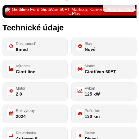
Technické údaje
Dostupnosť
Stav
Ihneď
Nové
Výrobca
Model
Giottiline
GiottiVan 60FT
Motor
Výkon
2.0
125 kW
Rok výroby
Počet km
2024
130 km
Prevodovka
Palivo
Automat 9
Diesel