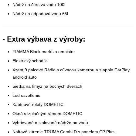
Nádrž na čerstvú vodu 100l
Nádrž na odpadovú vodu 65l
- Extra výbava z výroby:
FIAMMA Black markíza omnistor
Elektrický schodík
Xzent 9 palcové Rádio s cúvacou kamerou a s apple CarPlay,
android auto
Sieťka na hmyz na bočných dverách
Led osvetlenie
Kabínové rolety DOMETIC
Okná s izolačným rámom DOMETIC
Vyhrievané a izolované nádrže na vodu
Naftové kúrenie TRUMA Combi D s panelom CP Plus