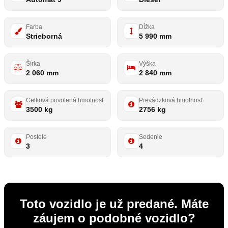
Farba
Dĺžka
Strieborná
5 990 mm
Šírka
Výška
2 060 mm
2 840 mm
Celková povolená hmotnosť
Prevádzková hmotnosť
3500 kg
2756 kg
Postele
Sedenie
3
4
Toto vozidlo je už predané. Máte
záujem o podobné vozidlo?