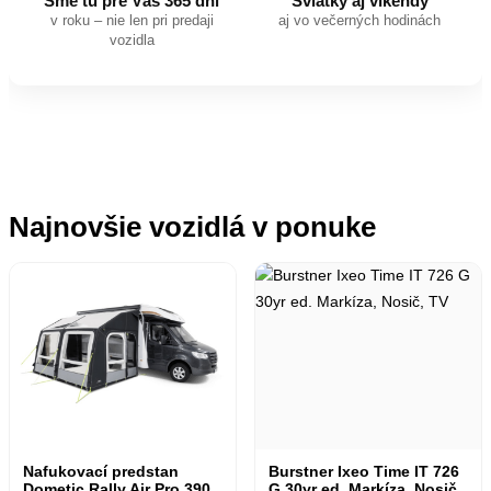
Sme tu pre Vás 365 dní
Sviatky aj víkendy
v roku – nie len pri predaji
aj vo večerných hodinách
vozidla
Najnovšie vozidlá v ponuke
Nafukovací predstan
Burstner Ixeo Time IT 726
Dometic Rally Air Pro 390
G 30yr ed. Markíza, Nosič,