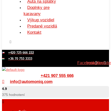
Autá na splátky
Doplnky pre
karavany
Výkup vozidiel
Predané vozidlá
Kontakt
+420 725 666 222
+36 70 753 3333
Facebook
Instagram
Youtub
+421 907 555 666
info@automoniq.com
4.9
375
hodnotení