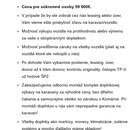
Cena pre súkromné osoby 59 900€.
V prípade že by ste zobrali cez nás leasing alebo úver,
Vám vieme ešte poskytnúť zľavu na karavan/vozidlo.
Možnosť výkupu vozidla na protihodnotu alebo výmenu
za vaše s obojstranným doplatkom
Možnosť predĺženia záruky na všetky vozidlá (platí aj na
vozidlá ktoré ste nekúpili u nás)
Po dohode Vám vybavíme poistenie, leasing, úver,
dovoz až k Vám domov, kontrolu originality, čistopis TP či
už hotové ŠPZ
Zabezpečujeme odbornú montáž komplet doplnkovej
výbavy na karavany za výhodné ceny, bez dlhého
čakania a samozrejme všetko so zárukou v Komárne. Pri
montáži doplnkov u nás vám neprepadne garancia na
karavan!
Všetky doplnky ako markízy, movery, klimatizácie, solárne
systémy a mnoho ďalšieho máme skladom!