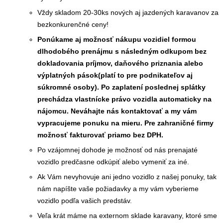
Vždy skladom 20-30ks nových aj jazdených karavanov za
bezkonkurenčné ceny!
Ponúkame aj možnosť nákupu vozidiel formou
dlhodobého prenájmu s následným odkupom bez
dokladovania príjmov, daňového priznania alebo
výplatných pások(platí to pre podnikateľov aj
súkromné osoby). Po zaplatení poslednej splátky
prechádza vlastnícke právo vozidla automaticky na
nájomcu. Neváhajte nás kontaktovať a my vám
vypracujeme ponuku na mieru. Pre zahraničné firmy
možnosť fakturovať priamo bez DPH.
Po vzájomnej dohode je možnosť od nás prenajaté
vozidlo predčasne odkúpiť alebo vymeniť za iné.
Ak Vám nevyhovuje ani jedno vozidlo z našej ponuky, tak
nám napíšte vaše požiadavky a my vám vyberieme
vozidlo podľa vašich predstáv.
Veľa krát máme na externom sklade karavany, ktoré sme