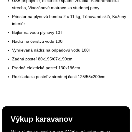
USB pripojenie, elektrické spätné zrkadlá, Panoramatická
strecha, Viaczónové matrace zo studenej peny
Priestor na plynovú bombu 2 x 11 kg, Tónované sklá, Kožený
interiér
Bojler na vodu plynový 10 l
Nádrž na čerstvú vodu 100l
Vyhrievaná nádrž na odpadovú vodu 100l
Zadná posteľ 80x195/67x190cm
Predná elektrická posteľ 130x196cm
Rozkladacia posteľ v strednej časti 125/55x200cm
Výkup karavanov
Máte záujem o nový karavan? Váš starý vykúpime na