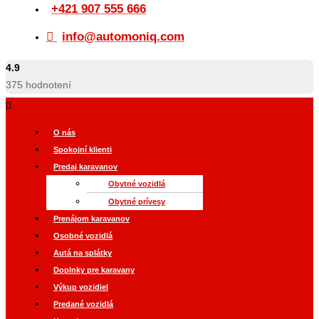
+421 907 555 666
info@automoniq.com
4.9
375
hodnotení
O nás
Spokojní klienti
Predaj karavanov
Obytné vozidlá
Obytné prívesy
Prenájom karavanov
Osobné vozidlá
Autá na splátky
Doplnky pre karavany
Výkup vozidiel
Predané vozidlá