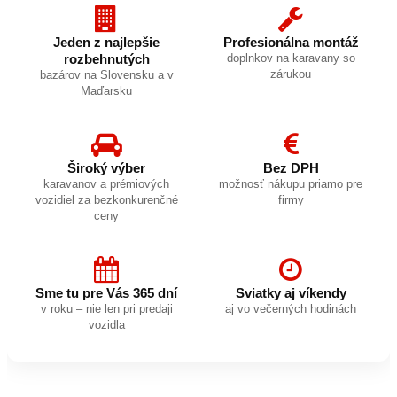
Jeden z najlepšie
Profesionálna montáž
rozbehnutých
doplnkov na karavany so
zárukou
bazárov na Slovensku a v
Maďarsku
Široký výber
Bez DPH
karavanov a prémiových
možnosť nákupu priamo pre
vozidiel za bezkonkurenčné
firmy
ceny
Sme tu pre Vás 365 dní
Sviatky aj víkendy
v roku – nie len pri predaji
aj vo večerných hodinách
vozidla