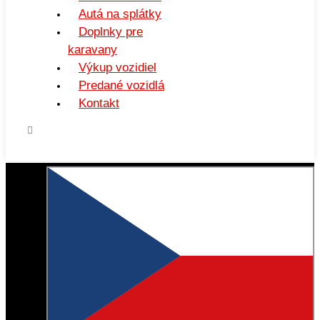
Autá na splátky
Doplnky pre
karavany
Výkup vozidiel
Predané vozidlá
Kontakt