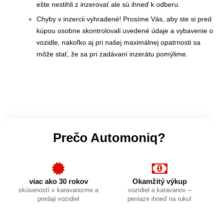
ešte nestihli z inzerovať ale sú ihneď k odberu.
Chyby v inzercii vyhradené! Prosíme Vás, aby ste si pred
kúpou osobne skontrolovali uvedené údaje a vybavenie o
vozidle, nakoľko aj pri našej maximálnej opatrnosti sa
môže stať, že sa pri zadávaní inzerátu pomýlime.
Prečo Automoniq?
viac ako 30 rokov
Okamžitý výkup
skúseností v karavanizme a
vozidiel a karavanov –
predaji vozidiel
peniaze ihneď na ruku!