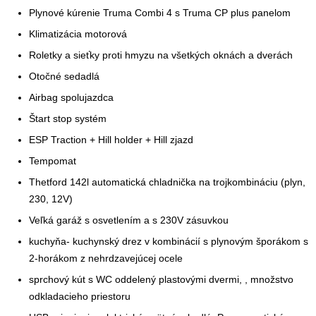
Plynové kúrenie Truma Combi 4 s Truma CP plus panelom
Klimatizácia motorová
Roletky a sieťky proti hmyzu na všetkých oknách a dverách
Otočné sedadlá
Airbag spolujazdca
Štart stop systém
ESP Traction + Hill holder + Hill zjazd
Tempomat
Thetford 142l automatická chladnička na trojkombináciu (plyn,
230, 12V)
Veľká garáž s osvetlením a s 230V zásuvkou
kuchyňa- kuchynský drez v kombinácií s plynovým šporákom s
2-horákom z nehrdzavejúcej ocele
sprchový kút s WC oddelený plastovými dvermi, , množstvo
odkladacieho priestoru