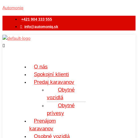
Preskočiť
Menu
Automoniq
na
obsah
+421 904 333 555
info@automoniq.sk
O nás
Spokojní klienti
Predaj karavanov
Obytné
vozidlá
Obytné
prívesy
Prenájom
karavanov
Osobné vozidlá