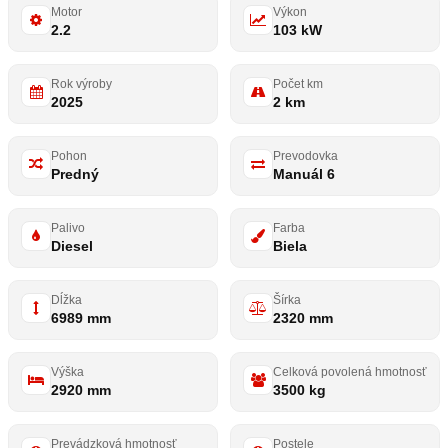
Motor
Výkon
2.2
103 kW
Rok výroby
Počet km
2025
2 km
Pohon
Prevodovka
Predný
Manuál 6
Palivo
Farba
Diesel
Biela
Dĺžka
Šírka
6989 mm
2320 mm
Výška
Celková povolená hmotnosť
2920 mm
3500 kg
Prevádzková hmotnosť
Postele