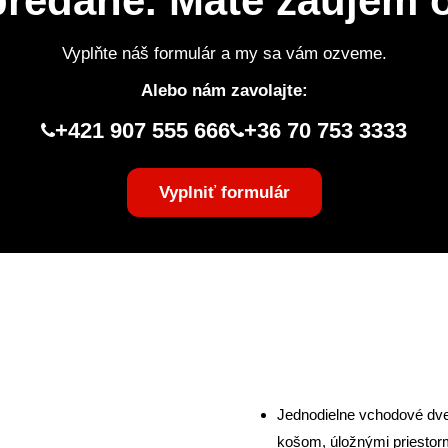
 predané. Máte záujem
Vyplňte náš formulár a my sa vám ozveme.
Alebo nám zavolajte:
+421 907 555 666
+36 70 753 3333
Vyplniť formulár
Jednodielne vchodové dve
košom, úložnými priestorm