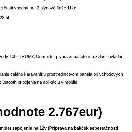
ej časti vhodný pre 2 plynové fľaše 11kg
23,5l
v vody 10l - TRUMA Combi 6 - plynové- na toto má zvlášť ovládací
e celého karavaníku prostredníctvom panela pri vchodových
uetooth pripojenia na aplikáciu v mobile
dnote 2.767eur)
mplet zapojenie na 12v (Príprava na balíček sebestačnosti