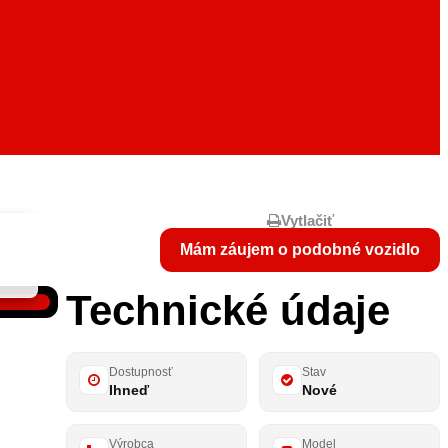
Vytlačiť
Mám záujem o podobné vozidlo
Technické údaje
Dostupnosť
Stav
Ihneď
Nové
Výrobca
Model