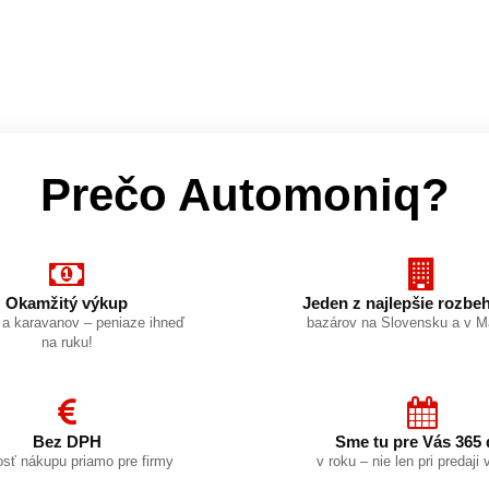
Prečo Automoniq?
Okamžitý výkup
Jeden z najlepšie rozbe
l a karavanov – peniaze ihneď
bazárov na Slovensku a v 
na ruku!
Bez DPH
Sme tu pre Vás 365 
sť nákupu priamo pre firmy
v roku – nie len pri predaji 