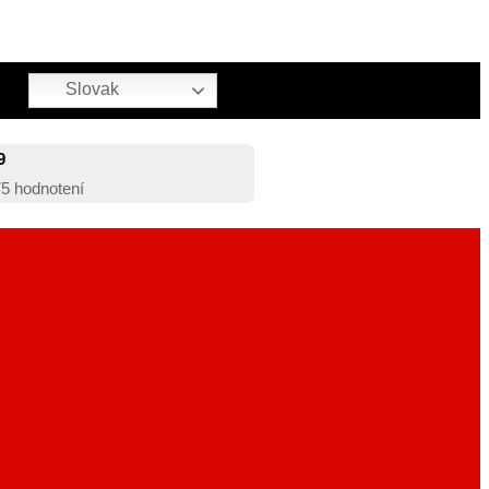
Slovak
9
75
hodnotení