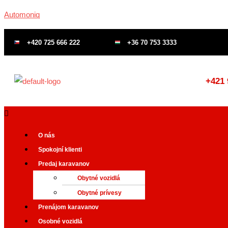
Preskočiť
Automoniq
na
obsah
+420 725 666 222
+36 70 753 3333
+421 
Menu
O nás
Spokojní klienti
Predaj karavanov
Obytné vozidlá
Obytné prívesy
Prenájom karavanov
Osobné vozidlá