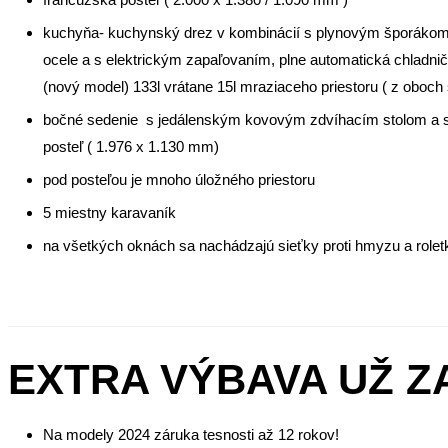
kuchyňa- kuchynský drez v kombinácií s plynovým šporákom
ocele a s elektrickým zapaľovaním, plne automatická chla
(nový model) 133l vrátane 15l mraziaceho priestoru ( z oboch s
bočné sedenie s jedálenským kovovým zdvíhacím stolom a s
posteľ ( 1.976 x 1.130 mm)
pod posteľou je mnoho úložného priestoru
5 miestny karavaník
na všetkých oknách sa nachádzajú sieťky proti hmyzu a rolet
EXTRA VÝBAVA UŽ ZA
Na modely 2024 záruka tesnosti až 12 rokov!