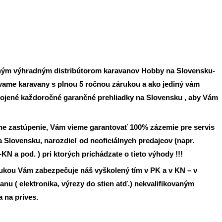
iným výhradným distribútorom karavanov Hobby na Slovensku-
ame karavany s plnou 5 ročnou zárukou a ako jediný vám
ojené každoročné garančné prehliadky na Slovensku , aby Vám
álne zastúpenie, Vám vieme garantovať 100% zázemie pre servis
a Slovensku, narozdieľ od neoficiálnych predajcov (napr.
N a pod. ) pri ktorých prichádzate o tieto výhody !!!
ukou Vám zabezpečuje náš vyškolený tím v PK a v KN – v
nu ( elektronika, výrezy do stien atď.) nekvalifikovaným
 na príves.