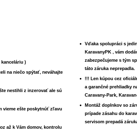
Vďaka spolupráci s jed
KaravanyPK , vám dodáv
zabezpečujeme s tým sp
kanceláriu )
táto záruka neprepadla.
li na niečo spýtať, neváhajte
!!! Len kúpou cez ofici
a garančné prehliadky n
e nestihli z inzerovať ale sú
Caravany-Park, Karavan-K
Montáž doplnkov so zár
ám vieme ešte poskytnúť zľavu
prípade zásahu do karava
servisom prepadá záruka
oz až k Vám domov, kontrolu