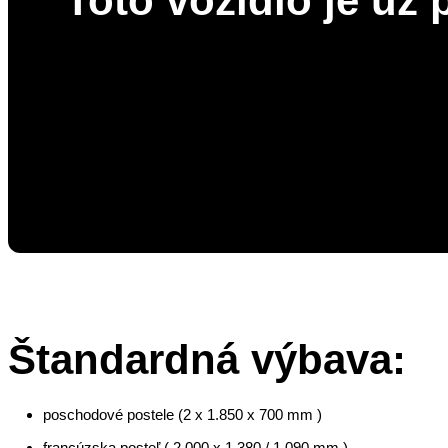
Toto vozidlo je už
Štandardná výbava:
poschodové postele (2 x 1.850 x 700 mm )
francúzska posteľ ( 2.000 x 1.380 / 1.090 mm )