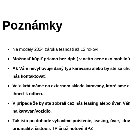
Poznámky
Na modely 2024 záruka tesnosti až 12 rokov!
Možnosť kúpiť priamo bez dph ( v netto cene ako mobilnú 
Ak Vám nevyhovuje daný typ karavanu alebo by ste sa chce
nás kontaktovať.
Veľa krát máme na externom sklade karavany, ktoré sme ešt
ihneď k odberu.
V prípade že by ste zobrali cez nás leasing alebo úver, V
na karavan/vozidlo.
Tak isto po dohode vybavíme poistenie, leasing, úver,
dov
originality, čistopis TP či už hotové ŠPZ