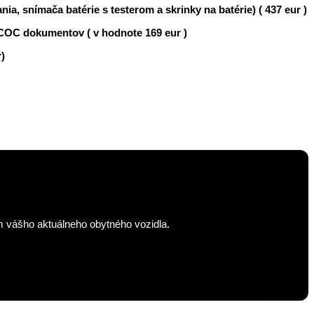
nia, snímača batérie s testerom a skrinky na batérie) ( 437 eur )
 COC dokumentov ( v hodnote 169 eur )
)
m vášho aktuálneho obytného vozidla.