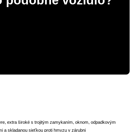
 o podobné vozidlo?
re, extra široké s trojitým zamykaním, oknom, odpadkovým
i a skladanou sieťkou proti hmyzu v zárubni