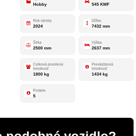
Hobby
545 KMF
Rok výroby
Dĺžka
2024
7432 mm
Šírka
Výška
2500 mm
2637 mm
Celková povolená
Prevádzková
hmotnosť
hmotnosť
1800 kg
1434 kg
Postele
5