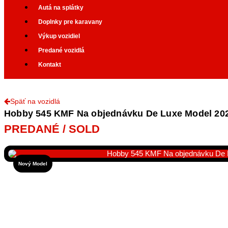
Autá na splátky
Doplnky pre karavany
Výkup vozidiel
Predané vozidlá
Kontakt
Späť na vozidlá
Hobby 545 KMF Na objednávku De Luxe Model 2024,
PREDANÉ / SOLD
Nový Model