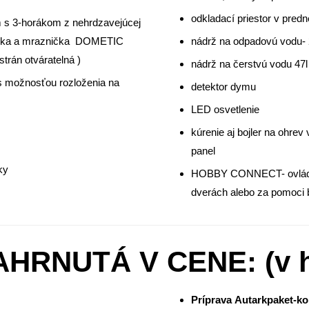
odkladací priestor v predn
 s 3-horákom z nehrdzavejúcej
dnička a mraznička DOMETIC
nádrž na odpadovú vodu- 
trán otváratelná )
nádrž na čerstvú vodu 47l
 možnosťou rozloženia na
detektor dymu
LED osvetlenie
kúrenie aj bojler na ohre
panel
ky
HOBBY CONNECT- ovládani
dverách alebo za pomoci bl
HRNUTÁ V CENE: (v ho
Príprava Autarkpaket-ko