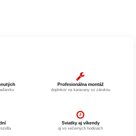
hnutých
Profesionálna montáž
Maďarsku
doplnkov na karavany so zárukou
dní
Sviatky aj víkendy
vozidla
aj vo večerných hodinách