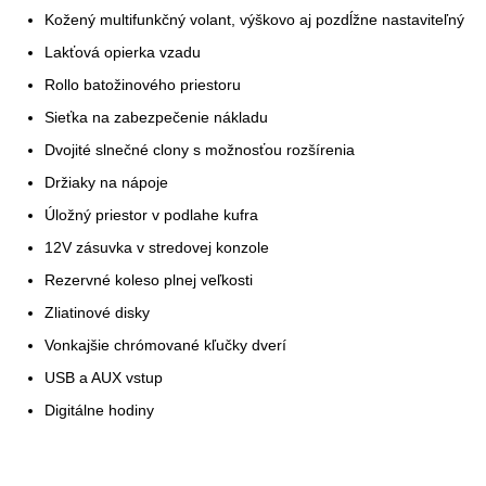
Kožený multifunkčný volant, výškovo aj pozdĺžne nastaviteľný
Lakťová opierka vzadu
Rollo batožinového priestoru
Sieťka na zabezpečenie nákladu
Dvojité slnečné clony s možnosťou rozšírenia
Držiaky na nápoje
Úložný priestor v podlahe kufra
12V zásuvka v stredovej konzole
Rezervné koleso plnej veľkosti
Zliatinové disky
Vonkajšie chrómované kľučky dverí
USB a AUX vstup
Digitálne hodiny