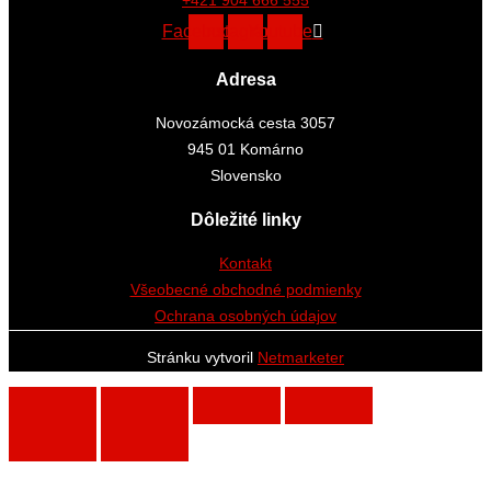
+421 904 666 555
Facebook
Instagram
Youtube
Adresa
Novozámocká cesta 3057
945 01 Komárno
Slovensko
Dôležité linky
Kontakt
Všeobecné obchodné podmienky
Ochrana osobných údajov
Stránku vytvoril
Netmarketer