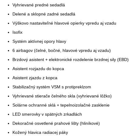
Vyhrievané predné sedadlá
Delené a sklopné zadné sedadlá
Výškovo nastaviteľné hlavové opierky vpredu aj vzadu
Isofix
Systém aktívnej opory hlavy
6 airbagov (čelné, bočné, hlavové vpredu aj vzadu)
Brzdový asistent + elektronické rozdelenie brzdnej sily (EBD)
Asistent rozjazdu do kopca
Asistent zjazdu z kopca
Stabilizačný systém VSM s protipreklzom
Vyhrievané stierače čelného skla (vyhrievané lôžko)
Solárne ochranné sklá + tepelnoizolačné zasklenie
LED smerovky v spätných zrkadlách
Dekoračné osvetlené prahové lišty (hliníkové)
Kožený hlavica radiacej páky