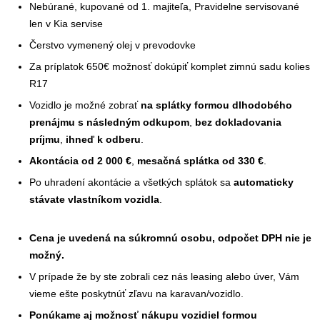
Nebúrané, kupované od 1. majiteľa, Pravidelne servisované
len v Kia servise
Čerstvo vymenený olej v prevodovke
Za príplatok 650€ možnosť dokúpiť komplet zimnú sadu kolies
R17
Vozidlo je možné zobrať
na splátky formou dlhodobého
prenájmu s následným odkupom
,
bez dokladovania
príjmu
,
ihneď k odberu
.
Akontácia od 2 000 €
,
mesačná splátka od 330 €
.
Po uhradení akontácie a všetkých splátok sa
automaticky
stávate vlastníkom vozidla
.
Cena je uvedená na súkromnú osobu, odpočet DPH nie je
možný.
V prípade že by ste zobrali cez nás leasing alebo úver, Vám
vieme ešte poskytnúť zľavu na karavan/vozidlo.
Ponúkame aj možnosť nákupu vozidiel formou