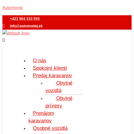
Preskočiť
Menu
Automoniq
na
obsah
+421 904 333 555
info@automoniq.sk
O nás
Spokojní klienti
Predaj karavanov
Obytné
vozidlá
Obytné
prívesy
Prenájom
karavanov
Osobné vozidlá