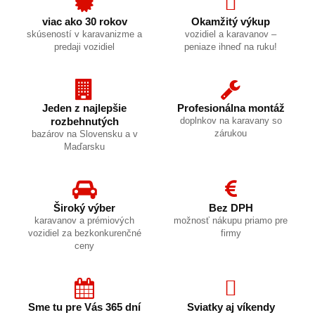
viac ako 30 rokov
Okamžitý výkup
skúseností v karavanizme a
vozidiel a karavanov –
predaji vozidiel
peniaze ihneď na ruku!
Jeden z najlepšie
Profesionálna montáž
rozbehnutých
doplnkov na karavany so
zárukou
bazárov na Slovensku a v
Maďarsku
Široký výber
Bez DPH
karavanov a prémiových
možnosť nákupu priamo pre
vozidiel za bezkonkurenčné
firmy
ceny
Sme tu pre Vás 365 dní
Sviatky aj víkendy