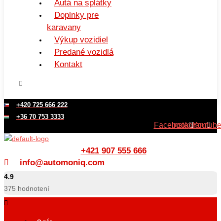
Autá na splátky
Doplnky pre
karavany
Výkup vozidiel
Predané vozidlá
Kontakt
+420 725 666 222
+36 70 753 3333
Facebook
Instagram
Youtub
+421 907 555 666
info@automoniq.com
4.9
375
hodnotení