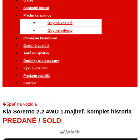
O nás
Spokojní klienti
Predaj karavanov
Obytné vozidlá
Obytné prívesy
Prenájom karavanov
Osobné vozidlá
Autá na splátky
Doplnky pre karavany
Výkup vozidiel
Predané vozidlá
Kontakt
Späť na vozidlá
Kia Sorento 2.2 4WD 1.majiteľ, komplet historia
PREDANÉ / SOLD
Vytlačiť