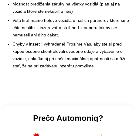
Možnosť predĺženia záruky na všetky vozidlá (platí aj na
vozidlá ktoré ste nekúpili u nás)
Veľa krát máme hotové vozidlá u našich partnerov ktoré sme
ešte nestihli z inzerovať a sú ihneď k odberu tak by ste
nemuseli ani dlho čakať.
Chyby v inzercii vyhradené! Prosíme Vás, aby ste si pred
kúpou osobne skontrolovali uvedené údaje a vybavenie o
vozidle, nakoľko aj pri našej maximálnej opatrnosti sa môže
stať, že sa pri zadávaní inzerátu pomýlime.
Prečo Automoniq?