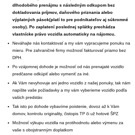
dlhodobého prenájmu s následným odkupom bez
dokladovania príjmov, daňového priznania alebo
výplatných pások(platí to pre podnikateľov aj súkromné
osoby). Po zaplatení poslednej splátky prechádza
vlastnícke právo vozidla automaticky na nájomcu.
Neváhajte nás kontaktovať a my vám vypracujeme ponuku na
mieru. Pre zahraničné firmy možnosť fakturovať priamo bez
DPH.
Po vzájomnej dohode je možnosť od nás prenajaté vozidlo
predčasne odkúpiť alebo vymeniť za iné.
Ak Vám nevyhovuje ani jedno vozidlo z našej ponuky, tak nám
napíšte vaše požiadavky a my vám vyberieme vozidlo podľa
vašich predstáv.
Tak isto po dohode vybavíme poistenie, dovoz až k Vám
domov, kontrolu originality, čistopis TP či už hotové ŠPZ
Možnosť výkupu vozidla na protihodnotu alebo výmenu za
vaše s obojstranným doplatkom