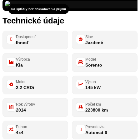
Na splátky bez dokladovania príjmu
Technické údaje
Dostupnosť
Stav
Ihneď
Jazdené
Výrobca
Model
Kia
Sorento
Motor
Výkon
2.2 CRDi
145 kW
Rok výroby
Počet km
2014
223800 km
Pohon
Prevodovka
4x4
Automat 6