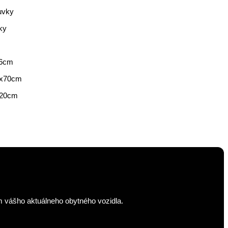
uvky
ky
46cm
1x70cm
120cm
m vášho aktuálneho obytného vozidla.