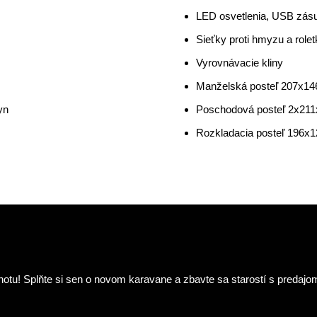
LED osvetlenia, USB zás
Sieťky proti hmyzu a rolet
Vyrovnávacie kliny
Manželská posteľ 207x1
yn
Poschodová posteľ 2x21
Rozkladacia posteľ 196x
tu! Splňte si sen o novom karavane a zbavte sa starostí s predajo