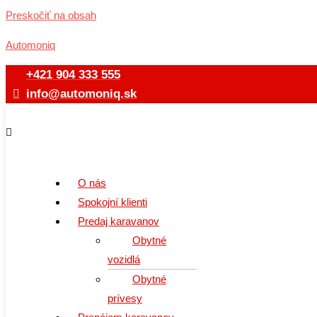
Preskočiť na obsah
Automoniq
+421 904 333 555
info@automoniq.sk
O nás
Spokojní klienti
Predaj karavanov
Obytné
vozidlá
Obytné
prívesy