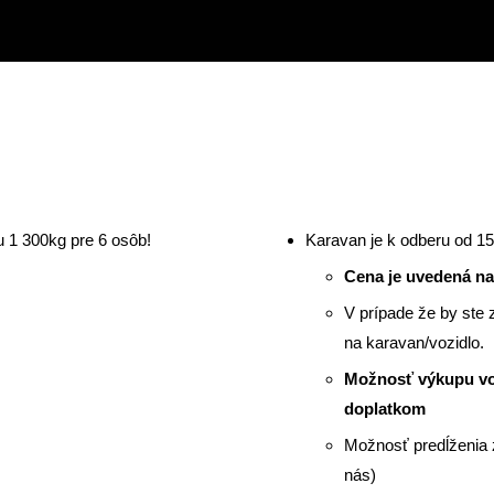
 1 300kg pre 6 osôb!
Karavan je k odberu od 1
Cena je uvedená n
V prípade že by ste 
na karavan/vozidlo.
Možnosť výkupu voz
doplatkom
Možnosť predĺženia zá
nás)