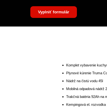
Vyplniť formulár
Komplet vybavenie kuchy
Plynové kúrenie Truma Co
Nádrž na čistú vodu 45l
Mobilná odpadová nádrž 2
Trakčná batéria 92Ah na 
Kempingová el. rozvodka