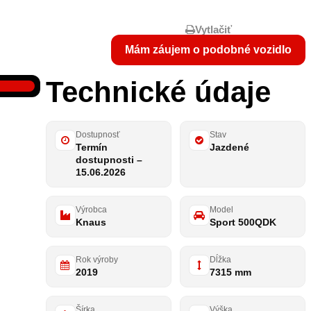
Vytlačiť
Mám záujem o podobné vozidlo
Technické údaje
Dostupnosť
Stav
Termín
Jazdené
dostupnosti –
15.06.2026
Výrobca
Model
Knaus
Sport 500QDK
Rok výroby
Dĺžka
2019
7315 mm
Šírka
Výška