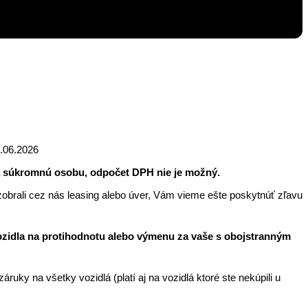
5.06.2026
a súkromnú osobu, odpočet DPH nie je možný.
zobrali cez nás leasing alebo úver, Vám vieme ešte poskytnúť zľavu
idla na protihodnotu alebo výmenu za vaše s obojstranným
ruky na všetky vozidlá (platí aj na vozidlá ktoré ste nekúpili u