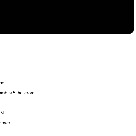
ne
mbi s 5l bojlerom
5l
mover