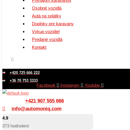
Prenájom karavanov
Osobné vozidlá
Autá na splátky
Doplnky pre karavany
Výkup vozidiel
Predané vozidlá
Kontakt
+420 725 666 222
+36 70 753 3333
Facebook
Instagram
Youtube
+421 907 555 666
info@automoniq.com
4.9
373
hodnotení