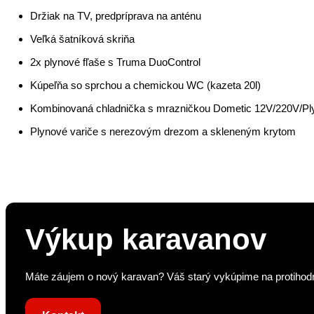
Držiak na TV, predpríprava na anténu
Veľká šatníková skriňa
2x plynové fľaše s Truma DuoControl
Kúpeľňa so sprchou a chemickou WC (kazeta 20l)
Kombinovaná chladnička s mrazničkou Dometic 12V/220V/Pl
Plynové variče s nerezovým drezom a skleneným krytom
Výkup karavanov
Máte záujem o nový karavan? Váš starý vykúpime na protihodno