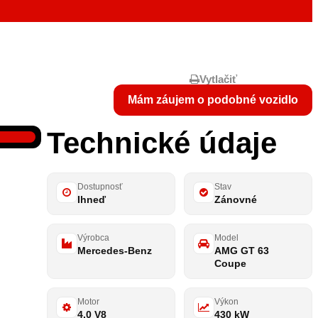
Vytlačiť
Mám záujem o podobné vozidlo
Technické údaje
Dostupnosť
Stav
Ihneď
Zánovné
Výrobca
Model
Mercedes-Benz
AMG GT 63
Coupe
Motor
Výkon
4.0 V8
430 kW