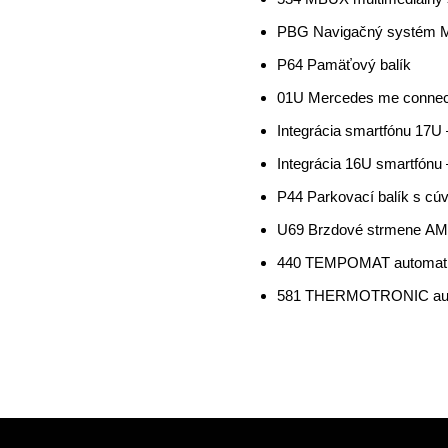
PBG Navigačný systém
P64 Pamäťový balík
01U Mercedes me connect
Integrácia smartfónu 17U 
Integrácia 16U smartfónu
P44 Parkovací balík s c
U69 Brzdové strmene AMG
440 TEMPOMAT automatic
581 THERMOTRONIC autom