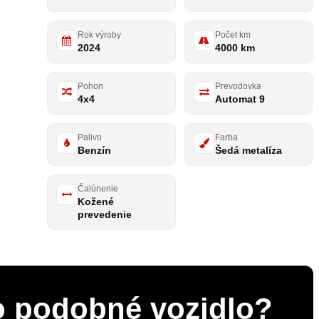
Rok výroby
Počet km
2024
4000 km
Pohon
Prevodovka
4x4
Automat 9
Palivo
Farba
Benzín
Šedá metalíza
Čalúnenie
Kožené
prevedenie
 o podobné vozidlo?