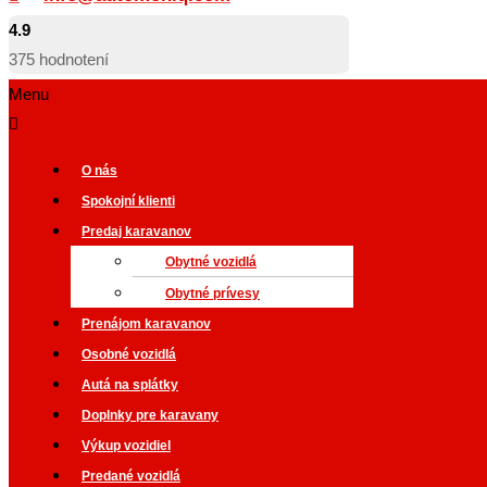
4.9
375
hodnotení
Menu
O nás
Spokojní klienti
Predaj karavanov
Obytné vozidlá
Obytné prívesy
Prenájom karavanov
Osobné vozidlá
Autá na splátky
Doplnky pre karavany
Výkup vozidiel
Predané vozidlá