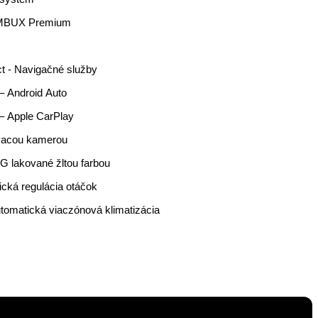
 MBUX Premium
 - Navigačné služby
– Android Auto
 – Apple CarPlay
úvacou kamerou
 lakované žltou farbou
ká regulácia otáčok
atická viaczónová klimatizácia