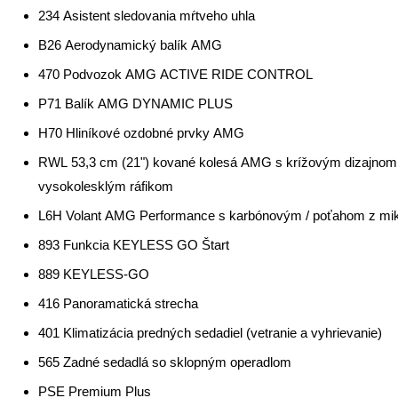
234 Asistent sledovania mŕtveho uhla
B26 Aerodynamický balík AMG
470 Podvozok AMG ACTIVE RIDE CONTROL
P71 Balík AMG DYNAMIC PLUS
H70 Hliníkové ozdobné prvky AMG
RWL 53,3 cm (21") kované kolesá AMG s krížovým dizajnom 
vysokolesklým ráfikom
L6H Volant AMG Performance s karbónovým / poťahom z m
893 Funkcia KEYLESS GO Štart
889 KEYLESS-GO
416 Panoramatická strecha
401 Klimatizácia predných sedadiel (vetranie a vyhrievanie)
565 Zadné sedadlá so sklopným operadlom
PSE Premium Plus