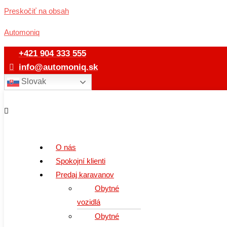
Preskočiť na obsah
Automoniq
+421 904 333 555
info@automoniq.sk
Slovak
O nás
Spokojní klienti
Predaj karavanov
Obytné
vozidlá
Obytné