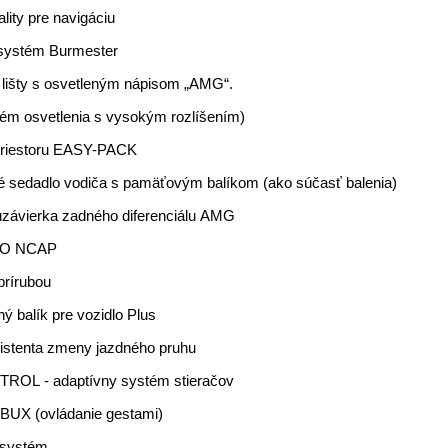
lity pre navigáciu
 systém Burmester
lišty s osvetleným nápisom „AMG“.
ém osvetlenia s vysokým rozlíšením)
priestoru EASY-PACK
ľné sedadlo vodiča s pamäťovým balíkom (ako súčasť balenia)
 uzávierka zadného diferenciálu AMG
URO NCAP
prírubou
balík pre vozidlo Plus
istenta zmeny jazdného pruhu
OL - adaptívny systém stieračov
MBUX (ovládanie gestami)
 systém