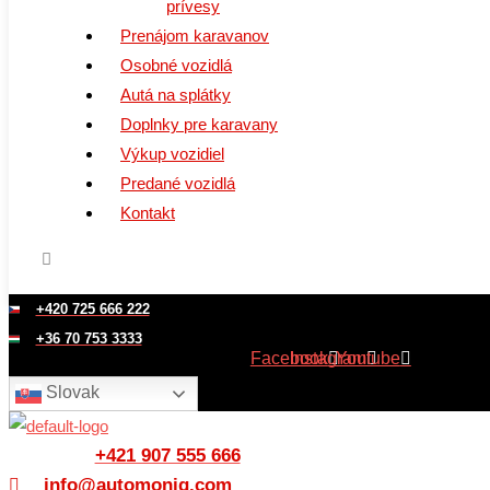
prívesy
Prenájom karavanov
Osobné vozidlá
Autá na splátky
Doplnky pre karavany
Výkup vozidiel
Predané vozidlá
Kontakt
+420 725 666 222
+36 70 753 3333
Facebook
Instagram
Youtube
Slovak
+421 907 555 666
info@automoniq.com