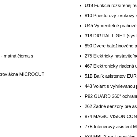
U19 Funkcia rozšírenej rea
810 Priestorový zvukový
U45 Vymeniteľné prahové 
318 DIGITAL LIGHT (syst
890 Dvere batožinového 
- matná čierna s
275 Elektricky nastavite
467 Elektronicky riadená
ikrovlákna MICROCUT
51B Balík asistentov E
443 Volant s vyhrievanou 
P82 GUARD 360° ochranný 
262 Zadné senzory pre as
874 MAGIC VISION CONTR
77B Interiérový asistent 
534 MBUX multimediálny