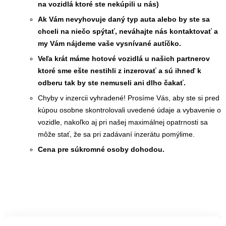
na vozidlá ktoré ste nekúpili u nás)
Ak Vám nevyhovuje daný typ auta alebo by ste sa
chceli na niečo spýtať, neváhajte nás kontaktovať a
my Vám nájdeme vaše vysnívané autíčko.
Veľa krát máme hotové vozidlá u našich partnerov
ktoré sme ešte nestihli z inzerovať a sú ihneď k
odberu tak by ste nemuseli ani dlho čakať.
Chyby v inzercii vyhradené! Prosíme Vás, aby ste si pred
kúpou osobne skontrolovali uvedené údaje a vybavenie o
vozidle, nakoľko aj pri našej maximálnej opatrnosti sa
môže stať, že sa pri zadávaní inzerátu pomýlime.
Cena pre súkromné osoby dohodou.