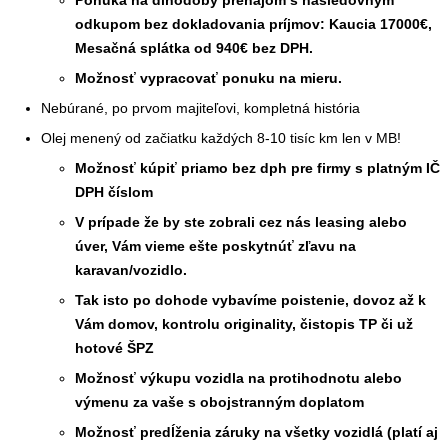
Ponuka na dlhodobý prenájom s následovným
odkupom bez dokladovania príjmov: Kaucia 17000€,
Mesačná splátka od 940€ bez DPH.
Možnosť vypracovať ponuku na mieru.
Nebúrané, po prvom majiteľovi, kompletná história
Olej menený od začiatku každých 8-10 tisíc km len v MB!
Možnosť kúpiť priamo bez dph pre firmy s platným IČ
DPH číslom
V prípade že by ste zobrali cez nás leasing alebo
úver, Vám vieme ešte poskytnúť zľavu na
karavan/vozidlo.
Tak isto po dohode vybavíme poistenie, dovoz až k
Vám domov, kontrolu originality, čistopis TP či už
hotové ŠPZ
Možnosť výkupu vozidla na protihodnotu alebo
výmenu za vaše s obojstranným doplatom
Možnosť predĺženia záruky na všetky vozidlá (platí aj