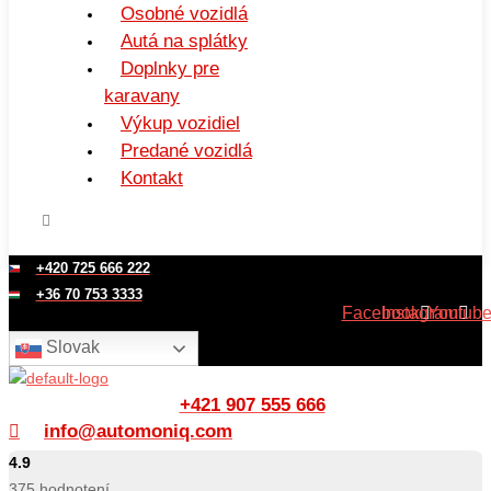
Osobné vozidlá
Autá na splátky
Doplnky pre
karavany
Výkup vozidiel
Predané vozidlá
Kontakt
+420 725 666 222
+36 70 753 3333
Facebook
Instagram
Youtub
Slovak
+421 907 555 666
info@automoniq.com
4.9
375
hodnotení