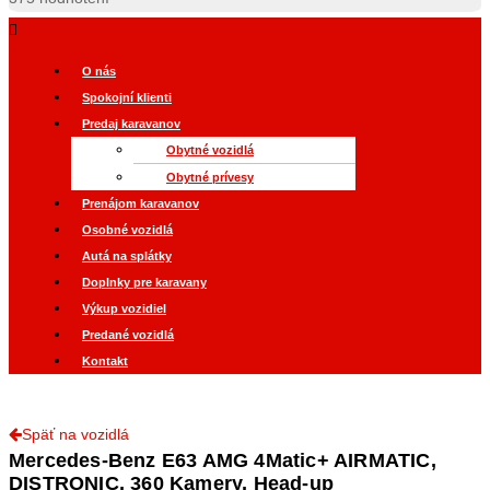
O nás
Spokojní klienti
Predaj karavanov
Obytné vozidlá
Obytné prívesy
Prenájom karavanov
Osobné vozidlá
Autá na splátky
Doplnky pre karavany
Výkup vozidiel
Predané vozidlá
Kontakt
Späť na vozidlá
Mercedes-Benz E63 AMG 4Matic+ AIRMATIC,
DISTRONIC, 360 Kamery, Head-up