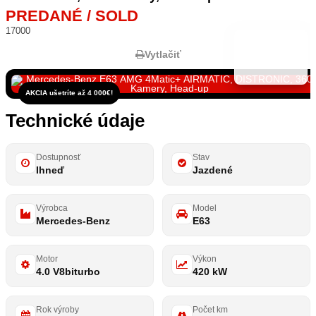
PREDANÉ / SOLD
17000
Vytlačiť
AKCIA ušetríte až 4 000€!
Technické údaje
Dostupnosť
Stav
Ihneď
Jazdené
Výrobca
Model
Mercedes-Benz
E63
Motor
Výkon
4.0 V8biturbo
420 kW
Rok výroby
Počet km