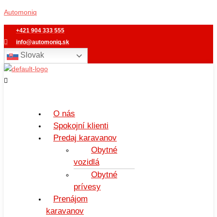
Preskočiť
Menu
Automoniq
na
obsah
+421 904 333 555
info@automoniq.sk
Slovak
O nás
Spokojní klienti
Predaj karavanov
Obytné
vozidlá
Obytné
prívesy
Prenájom
karavanov