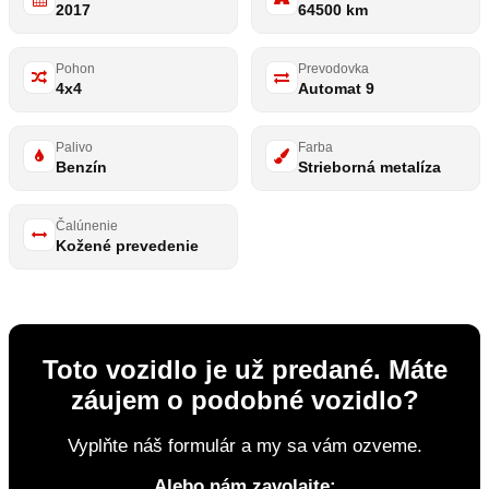
2017
64500 km
Pohon
Prevodovka
4x4
Automat 9
Palivo
Farba
Benzín
Strieborná metalíza
Čalúnenie
Kožené prevedenie
Toto vozidlo je už predané. Máte
záujem o podobné vozidlo?
Vyplňte náš formulár a my sa vám ozveme.
Alebo nám zavolajte: