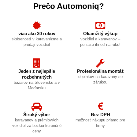
Prečo Automoniq?
viac ako 30 rokov
Okamžitý výkup
skúseností v karavanizme a
vozidiel a karavanov –
predaji vozidiel
peniaze ihneď na ruku!
Jeden z najlepšie
Profesionálna montáž
rozbehnutých
doplnkov na karavany so
zárukou
bazárov na Slovensku a v
Maďarsku
Široký výber
Bez DPH
karavanov a prémiových
možnosť nákupu priamo pre
vozidiel za bezkonkurenčné
firmy
ceny