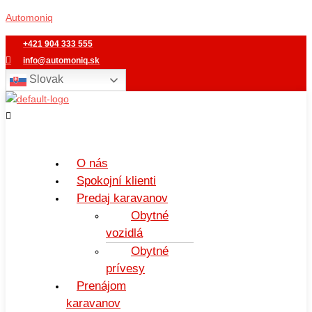
Preskočiť
Menu
Automoniq
na
obsah
+421 904 333 555
info@automoniq.sk
Slovak
O nás
Spokojní klienti
Predaj karavanov
Obytné
vozidlá
Obytné
prívesy
Prenájom
karavanov