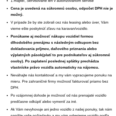
1.majiteľ, Servisované len v autorizovanom servise
Cena je uvedená na súkromnú osobu, odpočet DPH nie je
možný.
V prípade že by ste zobrali cez nás leasing alebo úver, Vám
vieme ešte poskytnúť zľavu na karavan/vozidlo.
Ponúkame aj možnosť nákupu vozidiel formou
dlhodobého prenájmu s následným odkupom bez
dokladovania príjmov, daňového priznania alebo
výplatných pások(platí to pre podnikateľov aj súkromné
osoby). Po zaplatení poslednej splátky prechádza
vlastnícke právo vozidla automaticky na nájomcu.
Neváhajte nás kontaktovať a my vám vypracujeme ponuku na
mieru. Pre zahraničné firmy možnosť fakturovať priamo bez
DPH.
Po vzájomnej dohode je možnosť od nás prenajaté vozidlo
predčasne odkúpiť alebo vymeniť za iné.
Ak Vám nevyhovuje ani jedno vozidlo z našej ponuky, tak nám
napíšte vaše požiadavky a my vám vyberieme vozidlo podľa