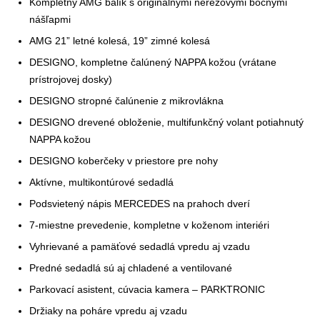
Kompletný AMG balík s originálnymi nerezovými bočnými
nášľapmi
AMG 21” letné kolesá, 19” zimné kolesá
DESIGNO, kompletne čalúnený NAPPA kožou (vrátane
prístrojovej dosky)
DESIGNO stropné čalúnenie z mikrovlákna
DESIGNO drevené obloženie, multifunkčný volant potiahnutý
NAPPA kožou
DESIGNO koberčeky v priestore pre nohy
Aktívne, multikontúrové sedadlá
Podsvietený nápis MERCEDES na prahoch dverí
7-miestne prevedenie, kompletne v koženom interiéri
Vyhrievané a pamäťové sedadlá vpredu aj vzadu
Predné sedadlá sú aj chladené a ventilované
Parkovací asistent, cúvacia kamera – PARKTRONIC
Držiaky na poháre vpredu aj vzadu