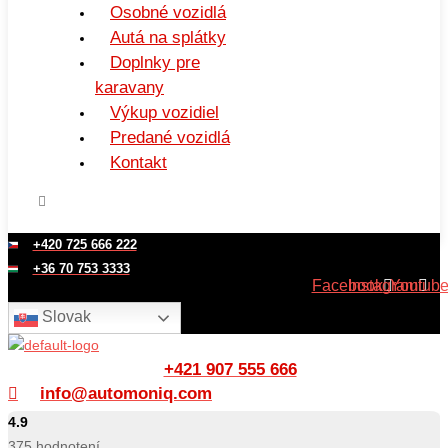
Osobné vozidlá
Autá na splátky
Doplnky pre
karavany
Výkup vozidiel
Predané vozidlá
Kontakt
+420 725 666 222
+36 70 753 3333
Facebook
Instagram
Youtub
Slovak
+421 907 555 666
info@automoniq.com
4.9
375
hodnotení