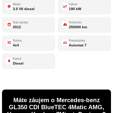
Motor
Výkon
3.0 V6 diesel
190 kW
Rok výroby
Počet km
2012
255000 km
Pohon
Prevodovka
4x4
Automat 7
Palivo
Diesel
Máte záujem o Mercedes-benz
GL350 CDI BlueTEC 4Matic AMG,