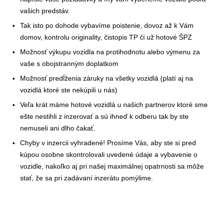
vašich predstáv.
Tak isto po dohode vybavíme poistenie, dovoz až k Vám
domov, kontrolu originality, čistopis TP či už hotové ŠPZ
Možnosť výkupu vozidla na protihodnotu alebo výmenu za
vaše s obojstranným doplatkom
Možnosť predĺženia záruky na všetky vozidlá (platí aj na
vozidlá ktoré ste nekúpili u nás)
Veľa krát máme hotové vozidlá u našich partnerov ktoré sme
ešte nestihli z inzerovať a sú ihneď k odberu tak by ste
nemuseli ani dlho čakať.
Chyby v inzercii vyhradené! Prosíme Vás, aby ste si pred
kúpou osobne skontrolovali uvedené údaje a vybavenie o
vozidle, nakoľko aj pri našej maximálnej opatrnosti sa môže
stať, že sa pri zadávaní inzerátu pomýlime.