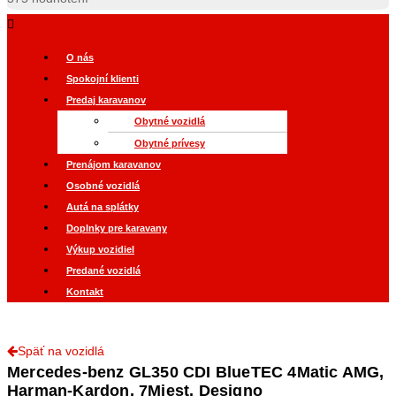
O nás
Spokojní klienti
Predaj karavanov
Obytné vozidlá
Obytné prívesy
Prenájom karavanov
Osobné vozidlá
Autá na splátky
Doplnky pre karavany
Výkup vozidiel
Predané vozidlá
Kontakt
Späť na vozidlá
Mercedes-benz GL350 CDI BlueTEC 4Matic AMG,
Harman-Kardon, 7Miest, Designo