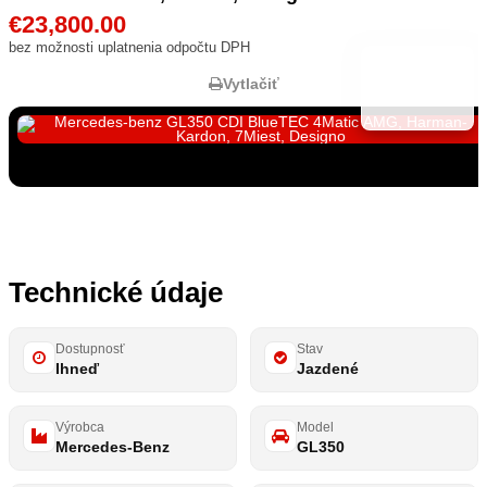
€
23,800.00
bez možnosti uplatnenia odpočtu DPH
Vytlačiť
Zobraziť všetky fotky
30
Technické údaje
Dostupnosť
Stav
Ihneď
Jazdené
Výrobca
Model
Mercedes-Benz
GL350