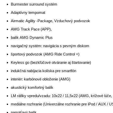
Multibeam LED
športový výfukový systém (AMG Performance)
Burmester surround systém
Adaptívny tempomat
Airmatic Agility -Package, Vzduchový podvozok
AMG Track Pace (APP),
balík AMG Dynamic Plus
navigačný systém: navigácia s pevným diskom
športový podvozok (AMG Ride Control +)
Keyless go (bezkľúčové otváranie aj štartovanie)
indukčná nabíjacia kolíska pre smartfón
interiér: karbónové obloženie (AMG)
akustický komfortný balík
LM ráfiky vpredu/vzadu: 10x22 / 11,5x22 (AMG, krížové lúče,