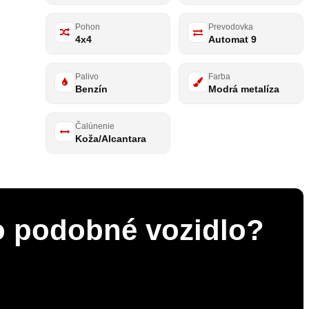
Rok výroby
Počet km
2021
63000 km
Pohon
Prevodovka
4x4
Automat 9
Palivo
Farba
Benzín
Modrá metalíza
Čalúnenie
Koža/Alcantara
 o podobné vozidlo?