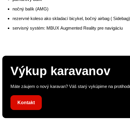
mediálne rozhranie (Univerzálne rozhranie pre iPod / AUX / 
pamäťový balík
nočný balík (AMG)
rezervné koleso ako skladací bicykel, bočný airbag ( Sidebag
servisný systém: MBUX Augmented Reality pre navigáciu
Výkup karavanov
Máte záujem o nový karavan? Váš starý vykúpime na protihodno
Kontakt