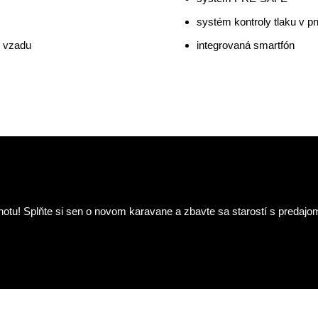
USB / MP3)
združený prístroj s variab
systém PRE-SAFE
systém kontroly tlaku v 
) vzadu
integrovaná smartfón
tu! Splňte si sen o novom karavane a zbavte sa starostí s predajo