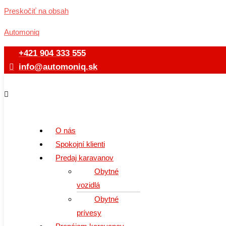
Preskočiť na obsah
Automoniq
+421 904 333 555
info@automoniq.sk
Slovak
O nás
Spokojní klienti
Predaj karavanov
Obytné
vozidlá
Obytné