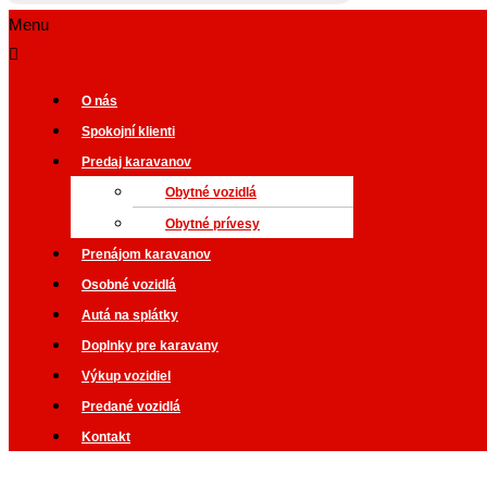
4.9
373
hodnotení
Menu
O nás
Spokojní klienti
Predaj karavanov
Obytné vozidlá
Obytné prívesy
Prenájom karavanov
Osobné vozidlá
Autá na splátky
Doplnky pre karavany
Výkup vozidiel
Predané vozidlá