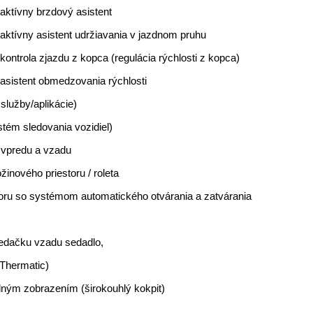
tlené
aktívny brzdový asistent
aktívny asistent udržiavania v jazdnom pruhu
kontrola zjazdu z kopca (regulácia rýchlosti z kopca)
asistent obmedzovania rýchlosti
 služby/aplikácie)
stém sledovania vozidiel)
n vpredu a vzadu
inového priestoru / roleta
toru so systémom automatického otvárania a zatvárania
sedačku vzadu sedadlo,
(Thermatic)