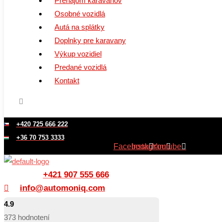
prívesy
Prenájom karavanov
Osobné vozidlá
Autá na splátky
Doplnky pre karavany
Výkup vozidiel
Predané vozidlá
Kontakt
+420 725 666 222
+36 70 753 3333
Facebook
Instagram
Youtube
Slovak
+421 907 555 666
info@automoniq.com