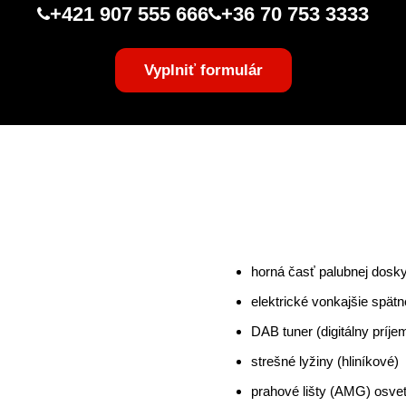
Vyplňte náš formulár a my sa vám ozveme.
Alebo nám zavolajte:
+421 907 555 666
+36 70 753 3333
Vyplniť formulár
horná časť palubnej dosky
elektrické vonkajšie spätn
DAB tuner (digitálny príje