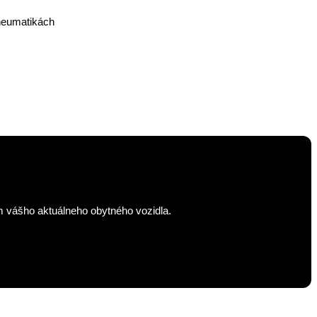
ilným zobrazením (širokouhlý kokpit)
pneumatikách
m vášho aktuálneho obytného vozidla.