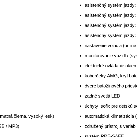
strešné lyžiny (hliníkové)
prahové lišty (AMG) osve
asistenčný systém jazdy: 
asistenčný systém jazdy: 
asistenčný systém jazdy: 
asistenčný systém jazdy: 
nastavenie vozidla (online
monitorovanie vozidla (sy
elektrické ovládanie okie
koberčeky AMG, kryt batož
dvere batožinového pries
zadné svetlá LED
úchyty Isofix pre detskú 
 matná čierna, vysoký lesk)
automatická klimatizácia 