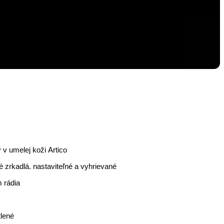
 v umelej koži Artico
é zrkadlá. nastaviteľné a vyhrievané
m rádia