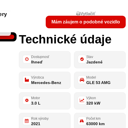
Vytlačiť
ery
Mám záujem o podobné vozidlo
Technické údaje
Dostupnosť
Stav
Ihneď
Jazdené
Výrobca
Model
Mercedes-Benz
GLE 53 AMG
Motor
Výkon
3.0 L
320 kW