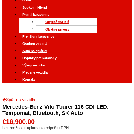
O nás
Spokojní klienti
Predaj karavanov
Obytné vozidlá
Obytné prívesy
Prenájom karavanov
Osobné vozidlá
Autá na splátky
Doplnky pre karavany
Výkup vozidiel
Predané vozidlá
Kontakt
Späť na vozidlá
Mercedes-Benz Vito Tourer 116 CDI LED,
Tempomat, Bluetooth, SK Auto
€
16,900.00
bez možnosti uplatnenia odpočtu DPH