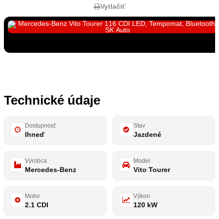
Vytlačiť
Zobraziť všetky fotky
23
Technické údaje
Dostupnosť
Stav
Ihneď
Jazdené
Výrobca
Model
Mercedes-Benz
Vito Tourer
Motor
Výkon
2.1 CDI
120 kW