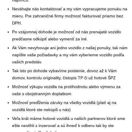
nájomcu.
Neváhajte nás kontaktovať a my vám vypracujeme ponuku na
mieru. Pre zahraničné firmy možnosť fakturovať priamo bez
DPH.
Po vzájomnej dohode je možnosť od nás prenajaté vozidlo
predčasne odkúpiť alebo vymeniť za iné.
Ak Vám nevyhovuje ani jedno vozidlo z našej ponuky, tak nám
napíšte vaše požiadavky a my vám vyberieme vozidlo podľa
vašich predstáv.
Tak isto po dohode vybavíme poistenie, dovoz až k Vám
domov, kontrolu originality, čistopis TP či už hotové ŠPZ
Možnosť výkupu vozidla na protihodnotu alebo výmenu za
vaše s obojstranným doplatkom
Možnosť predĺženia záruky na všetky vozidlá (platí aj na
vozidlá ktoré ste nekúpili u nás)
Veľa krát máme hotové vozidlá u našich partnerov ktoré sme
ešte nestihli z inzerovať a sú ihneď k odberu tak by ste