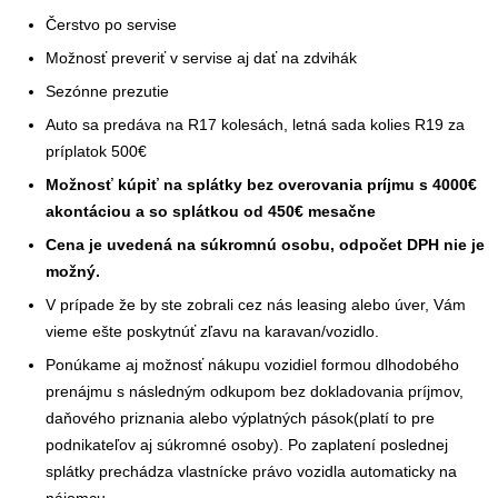
Čerstvo po servise
Možnosť preveriť v servise aj dať na zdvihák
Sezónne prezutie
Auto sa predáva na R17 kolesách, letná sada kolies R19 za
príplatok 500€
Možnosť kúpiť na splátky bez overovania príjmu s 4000€
akontáciou a so splátkou od 450€ mesačne
Cena je uvedená na súkromnú osobu, odpočet DPH nie je
možný.
V prípade že by ste zobrali cez nás leasing alebo úver, Vám
vieme ešte poskytnúť zľavu na karavan/vozidlo.
Ponúkame aj možnosť nákupu vozidiel formou dlhodobého
prenájmu s následným odkupom bez dokladovania príjmov,
daňového priznania alebo výplatných pások(platí to pre
podnikateľov aj súkromné osoby). Po zaplatení poslednej
splátky prechádza vlastnícke právo vozidla automaticky na