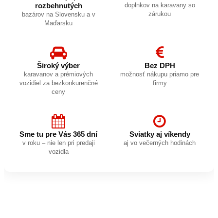
rozbehnutých
doplnkov na karavany so
zárukou
bazárov na Slovensku a v
Maďarsku
Široký výber
Bez DPH
karavanov a prémiových
možnosť nákupu priamo pre
vozidiel za bezkonkurenčné
firmy
ceny
Sme tu pre Vás 365 dní
Sviatky aj víkendy
v roku – nie len pri predaji
aj vo večerných hodinách
vozidla