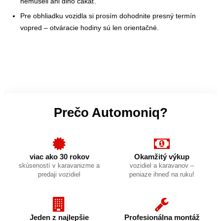
nemuseli ani dlho čakať.
Pre obhliadku vozidla si prosím dohodnite presný termín
vopred – otváracie hodiny sú len orientačné.
Prečo Automoniq?
viac ako 30 rokov
Okamžitý výkup
skúseností v karavanizme a
vozidiel a karavanov –
predaji vozidiel
peniaze ihneď na ruku!
Jeden z najlepšie
Profesionálna montáž