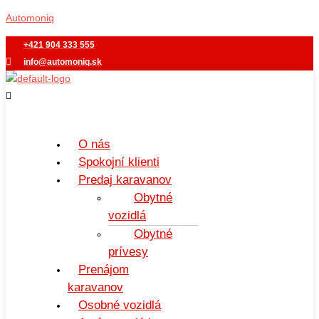
Preskočiť
Menu
Automoniq
na
obsah
+421 904 333 555
info@automoniq.sk
O nás
Spokojní klienti
Predaj karavanov
Obytné
vozidlá
Obytné
prívesy
Prenájom
karavanov
Osobné vozidlá