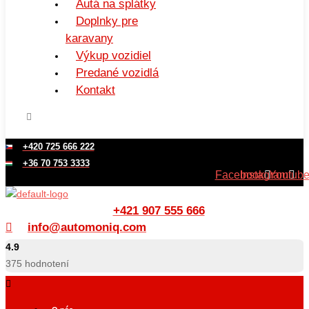
Autá na splátky
Doplnky pre
karavany
Výkup vozidiel
Predané vozidlá
Kontakt
+420 725 666 222
+36 70 753 3333
Facebook
Instagram
Youtub
+421 907 555 666
info@automoniq.com
4.9
375
hodnotení