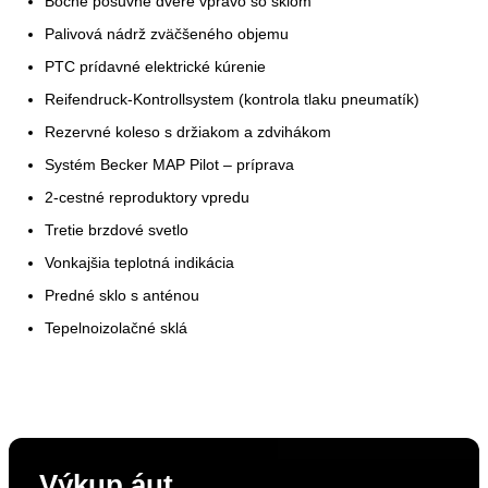
Bočné posuvné dvere vpravo so sklom
Palivová nádrž zväčšeného objemu
PTC prídavné elektrické kúrenie
Reifendruck-Kontrollsystem (kontrola tlaku pneumatík)
Rezervné koleso s držiakom a zdvihákom
Systém Becker MAP Pilot – príprava
2-cestné reproduktory vpredu
Tretie brzdové svetlo
Vonkajšia teplotná indikácia
Predné sklo s anténou
Tepelnoizolačné sklá
Výkup áut