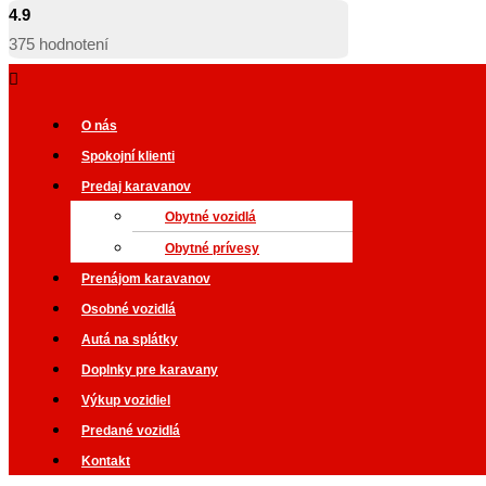
4.9
375
hodnotení
O nás
Spokojní klienti
Predaj karavanov
Obytné vozidlá
Obytné prívesy
Prenájom karavanov
Osobné vozidlá
Autá na splátky
Doplnky pre karavany
Výkup vozidiel
Predané vozidlá
Kontakt