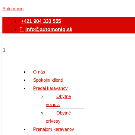
Preskočiť
Menu
Automoniq
na
obsah
+421 904 333 555
info@automoniq.sk
O nás
Spokojní klienti
Predaj karavanov
Obytné
vozidlá
Obytné
prívesy
Prenájom karavanov