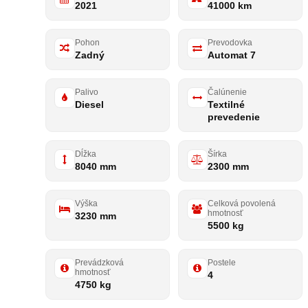
2021
41000 km
Pohon
Prevodovka
Zadný
Automat 7
Palivo
Čalúnenie
Diesel
Textilné
prevedenie
Dĺžka
Šírka
8040 mm
2300 mm
Výška
Celková povolená
hmotnosť
3230 mm
5500 kg
Prevádzková
Postele
hmotnosť
4
4750 kg