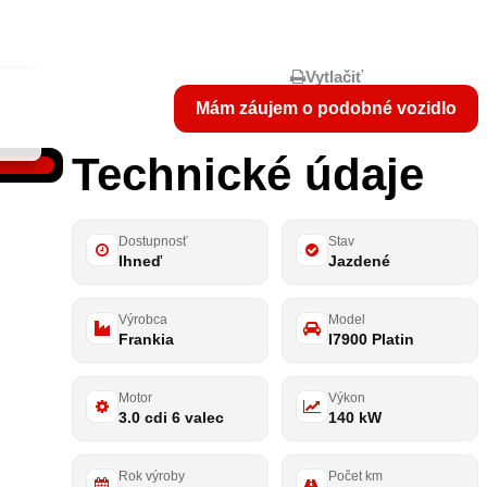
Vytlačiť
Mám záujem o podobné vozidlo
Technické údaje
Dostupnosť
Stav
Ihneď
Jazdené
Výrobca
Model
Frankia
I7900 Platin
Motor
Výkon
3.0 cdi 6 valec
140 kW
Rok výroby
Počet km