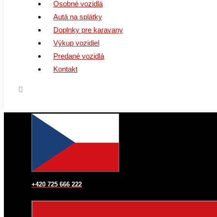
Osobné vozidlá
Autá na splátky
Doplnky pre karavany
Výkup vozidiel
Predané vozidlá
Kontakt
+420 725 666 222