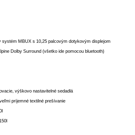
ny systém MBUX s 10,25 palcovým dotykovým displejom
pine Dolby Surround (všetko ide pomocou bluetooth)
ovacie, výškovo nastavitelné sedadlá
eľmi príjemné textilné prešívanie
0l
150l