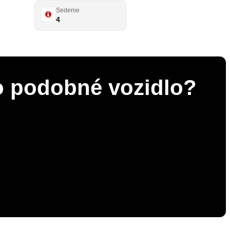
Sedenie
4
 o podobné vozidlo?