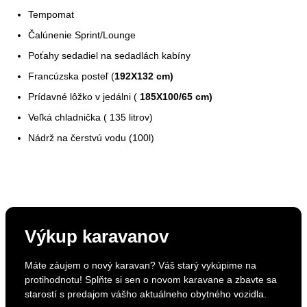
Tempomat
Čalúnenie Sprint/Lounge
Poťahy sedadiel na sedadlách kabíny
Francúzska posteľ (
192X132 cm)
Prídavné lôžko v jedálni (
185X100/65 cm)
Veľká chladnička ( 135 litrov)
Nádrž na čerstvú vodu (100l)
Výkup karavanov
Máte záujem o nový karavan? Váš starý vykúpime na
protihodnotu! Splňte si sen o novom karavane a zbavte sa
starostí s predajom vášho aktuálneho obytného vozidla.