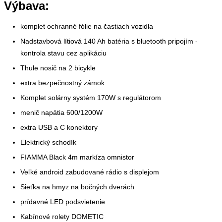
Výbava:
komplet ochranné fólie na častiach vozidla
Nadstavbová lítiová 140 Ah batéria s bluetooth pripojím -
kontrola stavu cez aplikáciu
Thule nosič na 2 bicykle
extra bezpečnostný zámok
Komplet solárny systém 170W s regulátorom
menič napätia 600/1200W
extra USB a C konektory
Elektrický schodík
FIAMMA Black 4m markíza omnistor
Veľké android zabudované rádio s displejom
Sieťka na hmyz na bočných dverách
prídavné LED podsvietenie
Kabínové rolety DOMETIC