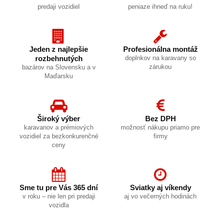
predaji vozidiel
peniaze ihneď na ruku!
Jeden z najlepšie
Profesionálna montáž
rozbehnutých
doplnkov na karavany so
zárukou
bazárov na Slovensku a v
Maďarsku
Široký výber
Bez DPH
karavanov a prémiových
možnosť nákupu priamo pre
vozidiel za bezkonkurenčné
firmy
ceny
Sme tu pre Vás 365 dní
Sviatky aj víkendy
v roku – nie len pri predaji
aj vo večerných hodinách
vozidla