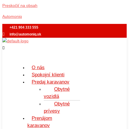
Preskočiť na obsah
Automoniq
+421 904 333 555
info@automoniq.sk
O nás
Spokojní klienti
Predaj karavanov
Obytné
vozidlá
Obytné
prívesy
Prenájom
karavanov