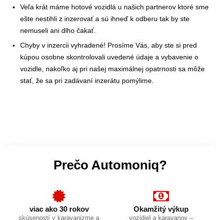
Veľa krát máme hotové vozidlá u našich partnerov ktoré sme
ešte nestihli z inzerovať a sú ihneď k odberu tak by ste
nemuseli ani dlho čakať.
Chyby v inzercii vyhradené! Prosíme Vás, aby ste si pred
kúpou osobne skontrolovali uvedené údaje a vybavenie o
vozidle, nakoľko aj pri našej maximálnej opatrnosti sa môže
stať, že sa pri zadávaní inzerátu pomýlime.
Prečo Automoniq?
viac ako 30 rokov
Okamžitý výkup
skúseností v karavanizme a
vozidiel a karavanov –