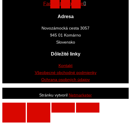
Facebook
Instagram
Youtube
Adresa
Novozámocká cesta 3057
945 01 Komárno
Slovensko
Dôležité linky
Kontakt
Všeobecné obchodné podmienky
Ochrana osobných údajov
Stránku vytvoril
Netmarketer