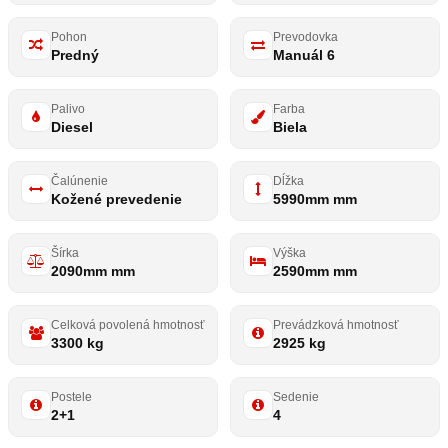
Pohon
Prevodovka
Predný
Manuál 6
Palivo
Farba
Diesel
Biela
Čalúnenie
Dĺžka
Kožené prevedenie
5990mm mm
Šírka
Výška
2090mm mm
2590mm mm
Celková povolená hmotnosť
Prevádzková hmotnosť
3300 kg
2925 kg
Postele
Sedenie
2+1
4