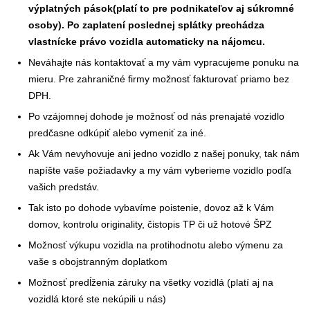
výplatných pások(platí to pre podnikateľov aj súkromné
osoby). Po zaplatení poslednej splátky prechádza
vlastnícke právo vozidla automaticky na nájomcu.
Neváhajte nás kontaktovať a my vám vypracujeme ponuku na
mieru. Pre zahraničné firmy možnosť fakturovať priamo bez
DPH.
Po vzájomnej dohode je možnosť od nás prenajaté vozidlo
predčasne odkúpiť alebo vymeniť za iné.
Ak Vám nevyhovuje ani jedno vozidlo z našej ponuky, tak nám
napíšte vaše požiadavky a my vám vyberieme vozidlo podľa
vašich predstáv.
Tak isto po dohode vybavíme poistenie, dovoz až k Vám
domov, kontrolu originality, čistopis TP či už hotové ŠPZ
Možnosť výkupu vozidla na protihodnotu alebo výmenu za
vaše s obojstranným doplatkom
Možnosť predĺženia záruky na všetky vozidlá (platí aj na
vozidlá ktoré ste nekúpili u nás)