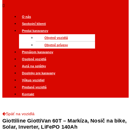
O nás
Spokojní klienti
Predaj karavanov
Obytné vozidlá
Obytné prívesy
Prenájom karavanov
Osobné vozidlá
Autá na splátky
Doplnky pre karavany
Výkup vozidiel
Predané vozidlá
Kontakt
Späť na vozidlá
Giottiline GiottiVan 60T – Markíza, Nosič na bike,
Solar, Inverter, LiFePO 140Ah