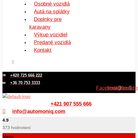
Osobné vozidlá
Autá na splátky
Doplnky pre
karavany
Výkup vozidiel
Predané vozidlá
Kontakt
+420 725 666 222
+36 70 753 3333
Facebook
Instagram
Youtub
+421 907 555 666
info@automoniq.com
4.9
373
hodnotení
Menu