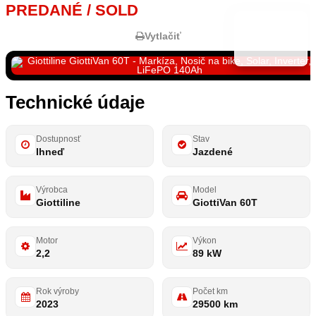
PREDANÉ / SOLD
Vytlačiť
Technické údaje
Dostupnosť
Stav
Ihneď
Jazdené
Výrobca
Model
Giottiline
GiottiVan 60T
Motor
Výkon
2,2
89 kW
Rok výroby
Počet km
2023
29500 km