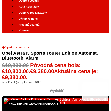
Osobné vozidlá
Autá na splátky
Doplnky pre karavany
Výkup vozidiel
Predané vozidlá
Kontakt
Späť na vozidlá
Opel Astra K Sports Tourer Edition Automat,
Bluetooth, Alarm
€
10,800.00
Pôvodná cena bola:
€10,800.00.
€
9,380.00
Aktuálna cena je:
€9,380.00.
bez DPH (pre platcov DPH)
Vytlačiť
CENA PRE NEPLATCOV DPH DOHODOU!