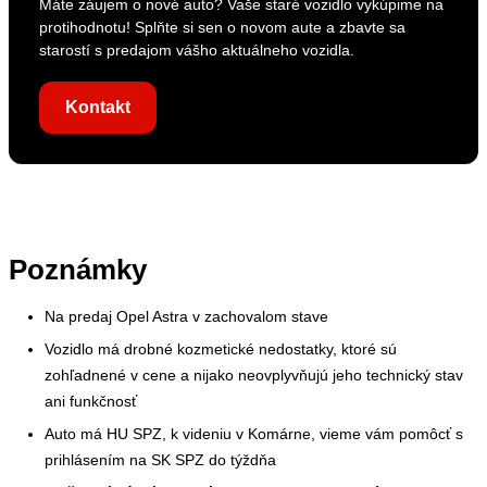
Máte záujem o nové auto? Vaše staré vozidlo vykúpime na
protihodnotu! Splňte si sen o novom aute a zbavte sa
starostí s predajom vášho aktuálneho vozidla.
Kontakt
Poznámky
Na predaj Opel Astra v zachovalom stave
Vozidlo má drobné kozmetické nedostatky, ktoré sú
zohľadnené v cene a nijako neovplyvňujú jeho technický stav
ani funkčnosť
Auto má HU SPZ, k videniu v Komárne, vieme vám pomôcť s
prihlásením na SK SPZ do týždňa