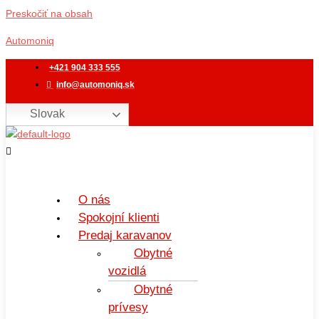
Preskočiť na obsah
Automoniq
+421 904 333 555
info@automoniq.sk
Slovak
O nás
Spokojní klienti
Predaj karavanov
Obytné
vozidlá
Obytné
prívesy