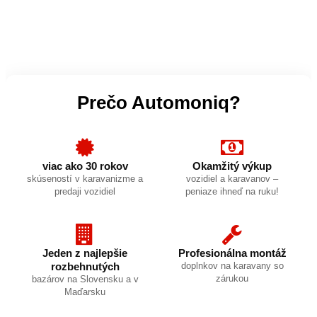
Prečo Automoniq?
viac ako 30 rokov
Okamžitý výkup
skúseností v karavanizme a
vozidiel a karavanov –
predaji vozidiel
peniaze ihneď na ruku!
Jeden z najlepšie
Profesionálna montáž
rozbehnutých
doplnkov na karavany so
zárukou
bazárov na Slovensku a v
Maďarsku