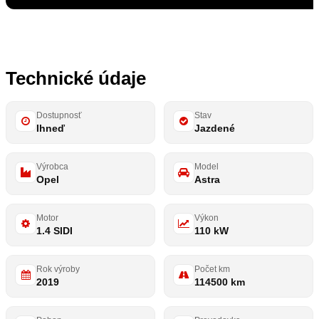
Zobraziť všetky fotky
30
Technické údaje
Dostupnosť
Stav
Ihneď
Jazdené
Výrobca
Model
Opel
Astra
Motor
Výkon
1.4 SIDI
110 kW
Rok výroby
Počet km
2019
114500 km