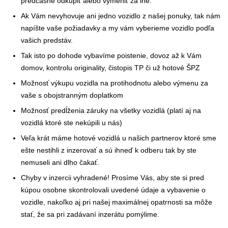
predčasne odkúpiť alebo vymeniť za iné.
Ak Vám nevyhovuje ani jedno vozidlo z našej ponuky, tak nám
napíšte vaše požiadavky a my vám vyberieme vozidlo podľa
vašich predstáv.
Tak isto po dohode vybavíme poistenie, dovoz až k Vám
domov, kontrolu originality, čistopis TP či už hotové ŠPZ
Možnosť výkupu vozidla na protihodnotu alebo výmenu za
vaše s obojstranným doplatkom
Možnosť predĺženia záruky na všetky vozidlá (platí aj na
vozidlá ktoré ste nekúpili u nás)
Veľa krát máme hotové vozidlá u našich partnerov ktoré sme
ešte nestihli z inzerovať a sú ihneď k odberu tak by ste
nemuseli ani dlho čakať.
Chyby v inzercii vyhradené! Prosíme Vás, aby ste si pred
kúpou osobne skontrolovali uvedené údaje a vybavenie o
vozidle, nakoľko aj pri našej maximálnej opatrnosti sa môže
stať, že sa pri zadávaní inzerátu pomýlime.