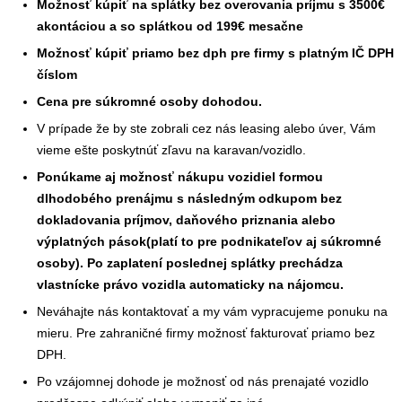
Možnosť kúpiť na splátky bez overovania príjmu s 3500€
akontáciou a so splátkou od 199€ mesačne
Možnosť kúpiť priamo bez dph pre firmy s platným IČ DPH
číslom
Cena pre súkromné osoby dohodou.
V prípade že by ste zobrali cez nás leasing alebo úver, Vám
vieme ešte poskytnúť zľavu na karavan/vozidlo.
Ponúkame aj možnosť nákupu vozidiel formou
dlhodobého prenájmu s následným odkupom bez
dokladovania príjmov, daňového priznania alebo
výplatných pások(platí to pre podnikateľov aj súkromné
osoby). Po zaplatení poslednej splátky prechádza
vlastnícke právo vozidla automaticky na nájomcu.
Neváhajte nás kontaktovať a my vám vypracujeme ponuku na
mieru. Pre zahraničné firmy možnosť fakturovať priamo bez
DPH.
Po vzájomnej dohode je možnosť od nás prenajaté vozidlo