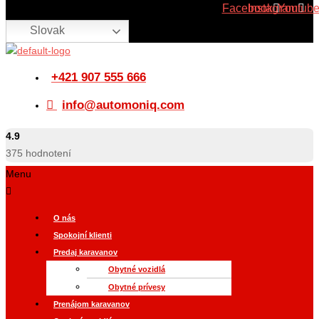
Facebook
Instagram
Youtub
Slovak
+421 907 555 666
info@automoniq.com
4.9
375
hodnotení
Menu
O nás
Spokojní klienti
Predaj karavanov
Obytné vozidlá
Obytné prívesy
Prenájom karavanov