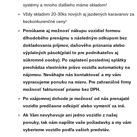
systémy a mnoho ďalšieho máme skladom!
Vždy skladom 20-30ks nových aj jazdených karavanov za
bezkonkurenčné ceny!
Ponúkame aj možnosť nákupu vozidiel formou
dlhodobého prenájmu s následným odkupom bez
dokladovania príjmov, daňového priznania alebo
výplatných pások(platí to pre podnikateľov aj
súkromné osoby). Po zaplatení poslednej splátky
prechádza vlastnícke právo vozidla automaticky na
nájomcu. Neváhajte nás kontaktovať a my vám
vypracujeme ponuku na mieru. Pre zahraničné firmy
možnosť fakturovať priamo bez DPH.
Po vzájomnej dohode je možnosť od nás prenajaté
vozidlo predčasne odkúpiť alebo vymeniť za iné.
Ak Vám nevyhovuje ani jedno vozidlo z našej
ponuky, tak nám napíšte vaše požiadavky a my vám
vyberieme vozidlo podľa vašich predstáv.