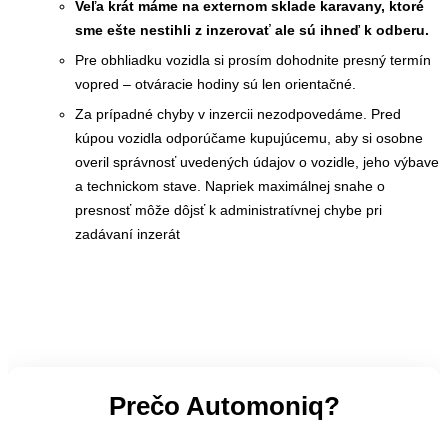
Veľa krát máme na externom sklade karavany, ktoré
sme ešte nestihli z inzerovať ale sú ihneď k odberu.
Pre obhliadku vozidla si prosím dohodnite presný termín
vopred – otváracie hodiny sú len orientačné.
Za prípadné chyby v inzercii nezodpovedáme. Pred
kúpou vozidla odporúčame kupujúcemu, aby si osobne
overil správnosť uvedených údajov o vozidle, jeho výbave
a technickom stave. Napriek maximálnej snahe o
presnosť môže dôjsť k administratívnej chybe pri
zadávaní inzerát
Prečo Automoniq?