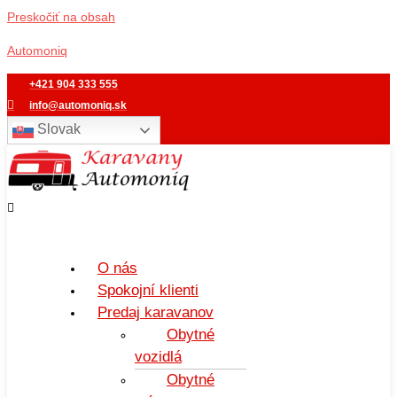
Preskočiť na obsah
Automoniq
+421 904 333 555
info@automoniq.sk
Slovak
O nás
Spokojní klienti
Predaj karavanov
Obytné
vozidlá
Obytné