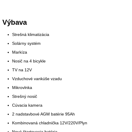
Výbava
Strešná klimatizácia
Solárny systém
Markíza
Nosič na 4 bicykle
TV na 12V
Vzduchové vankúše vzadu
Mikrovlnka
Strešný nosič
Cúvacia kamera
2 nadstavbové AGM batérie 95Ah
Kombinovaná chladnička 12V/220V/Plyn
Nová štartovacia batéria