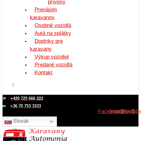
prívesy
Prenájom
karavanov
Osobné vozidlá
Autá na splátky
Doplnky pre
karavany
Výkup vozidiel
Predané vozidlá
Kontakt
+420 725 666 222
+36 70 753 3333
Facebook
Instagram
Youtub
Slovak