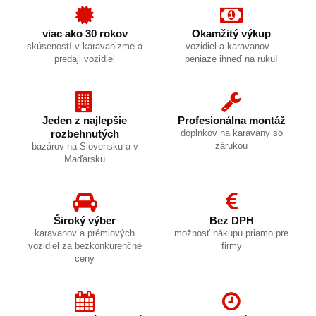
viac ako 30 rokov
Okamžitý výkup
skúseností v karavanizme a
vozidiel a karavanov –
predaji vozidiel
peniaze ihneď na ruku!
Jeden z najlepšie
Profesionálna montáž
rozbehnutých
doplnkov na karavany so
zárukou
bazárov na Slovensku a v
Maďarsku
Široký výber
Bez DPH
karavanov a prémiových
možnosť nákupu priamo pre
vozidiel za bezkonkurenčné
firmy
ceny