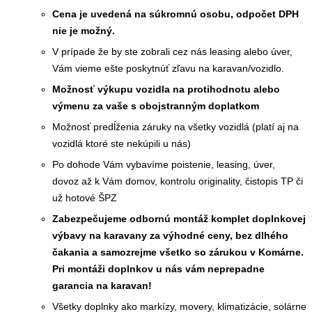
Cena je uvedená na súkromnú osobu, odpočet DPH
nie je možný.
V prípade že by ste zobrali cez nás leasing alebo úver,
Vám vieme ešte poskytnúť zľavu na karavan/vozidlo.
Možnosť výkupu vozidla na protihodnotu alebo
výmenu za vaše s obojstranným doplatkom
Možnosť predĺženia záruky na všetky vozidlá (platí aj na
vozidlá ktoré ste nekúpili u nás)
Po dohode Vám vybavíme poistenie, leasing, úver,
dovoz až k Vám domov, kontrolu originality, čistopis TP či
už hotové ŠPZ
Zabezpečujeme odbornú montáž komplet doplnkovej
výbavy na karavany za výhodné ceny, bez dlhého
čakania a samozrejme všetko so zárukou v Komárne.
Pri montáži doplnkov u nás vám neprepadne
garancia na karavan!
Všetky doplnky ako markízy, movery, klimatizácie, solárne