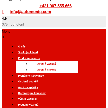
+421 907 555 666
info@automoniq.com
4.9
375
hodnotení
Menu
O nás
Spokojní klienti
Predaj karavanov
Obytné vozidlá
Obytné prívesy
Prenájom karavanov
Osobné vozidlá
Autá na splátky
Doplnky pre karavany
Výkup vozidiel
Predané vozidlá