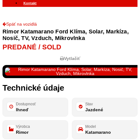
Kontakt
Späť na vozidlá
Rimor Katamarano Ford Klíma, Solar, Markíza,
Nosič, TV, Vzduch, Mikrovlnka
PREDANÉ / SOLD
Vytlačiť
Technické údaje
Dostupnosť
Stav
Ihneď
Jazdené
Výrobca
Model
Rimor
Katamarano