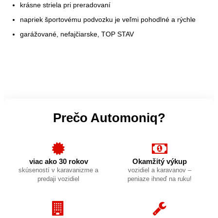
krásne striela pri preradovaní
napriek športovému podvozku je veľmi pohodlné a rýchle
garážované, nefajčiarske, TOP STAV
Prečo Automoniq?
viac ako 30 rokov
Okamžitý výkup
skúseností v karavanizme a
vozidiel a karavanov –
predaji vozidiel
peniaze ihneď na ruku!