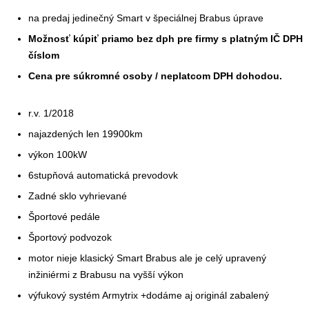
na predaj jedinečný Smart v špeciálnej Brabus úprave
Možnosť kúpiť priamo bez dph pre firmy s platným IČ DPH
číslom
Cena pre súkromné osoby / neplatcom DPH dohodou.
r.v. 1/2018
najazdených len 19900km
výkon 100kW
6stupňová automatická prevodovk
Zadné sklo vyhrievané
Športové pedále
Športový podvozok
motor nieje klasický Smart Brabus ale je celý upravený
inžiniérmi z Brabusu na vyšší výkon
výfukový systém Armytrix +dodáme aj originál zabalený