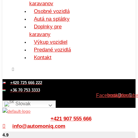
karavanov
Osobné vozidlá
Autá na splátky
Doplnky pre
karavany
Výkup vozidiel
Predané vozidlá
Kontakt
+420 725 666 222
+36 70 753 3333
Facebook
Instagram
Youtub
Slovak
+421 907 555 666
info@automoniq.com
4.9