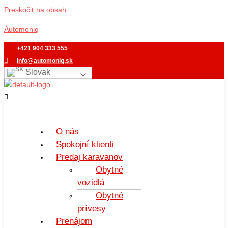
Preskočiť na obsah
Automoniq
+421 904 333 555
info@automoniq.sk
Slovak
O nás
Spokojní klienti
Predaj karavanov
Obytné
vozidlá
Obytné
prívesy
Prenájom