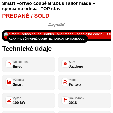
Smart Fortwo coupé Brabus Tailor made –
špeciálna edícia- TOP stav
PREDANÉ / SOLD
Vytlačiť
CENA PRE SÚKROMNÉ OSOBY/ NEPLATCOV DPH DOHODOU!
Technické údaje
Dostupnosť
Stav
Ihneď
Jazdené
Výrobca
Model
Smart
Fortwo
Výkon
Rok výroby
100 kW
2018