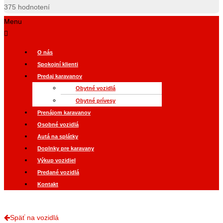
375
hodnotení
Menu
O nás
Spokojní klienti
Predaj karavanov
Obytné vozidlá
Obytné prívesy
Prenájom karavanov
Osobné vozidlá
Autá na splátky
Doplnky pre karavany
Výkup vozidiel
Predané vozidlá
Kontakt
Späť na vozidlá