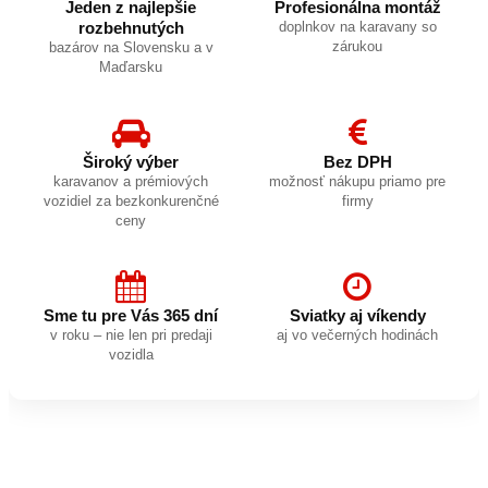
Jeden z najlepšie
Profesionálna montáž
rozbehnutých
doplnkov na karavany so
zárukou
bazárov na Slovensku a v
Maďarsku
Široký výber
Bez DPH
karavanov a prémiových
možnosť nákupu priamo pre
vozidiel za bezkonkurenčné
firmy
ceny
Sme tu pre Vás 365 dní
Sviatky aj víkendy
v roku – nie len pri predaji
aj vo večerných hodinách
vozidla