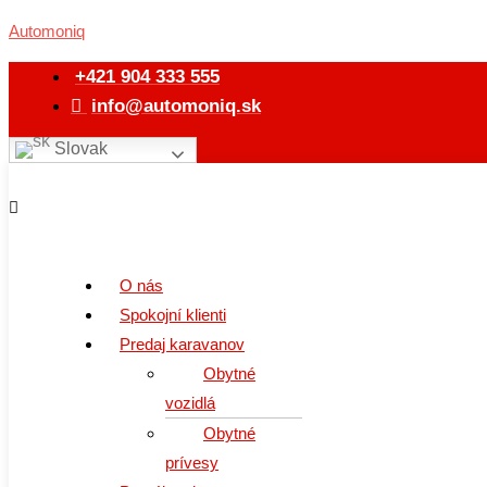
Preskočiť
Menu
Automoniq
na
obsah
+421 904 333 555
info@automoniq.sk
Slovak
O nás
Spokojní klienti
Predaj karavanov
Obytné
vozidlá
Obytné
prívesy