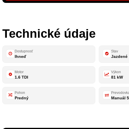
Technické údaje
Dostupnosť
Stav
Ihneď
Jazdené
Motor
Výkon
1.6 TDI
81 kW
Pohon
Prevodovk
Predný
Manuál 5