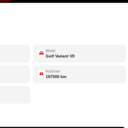
Zobraziť všetky fotky
15
Model
Golf Variant VII
Počet km
197500 km