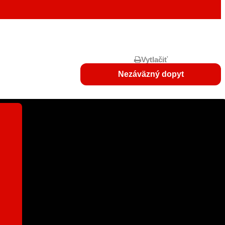
Vytlačiť
Nezáväzný dopyt