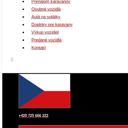
Prenájom karavanov
Osobné vozidlá
Autá na splátky
Doplnky pre karavany
Výkup vozidiel
Predané vozidlá
Kontakt
+420 725 666 222