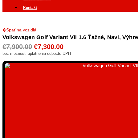
Kontakt
Späť na vozidlá
Volkswagen Golf Variant VII 1.6 Ťažné, Navi, Výhre
Pôvodná
Aktuálna
cena
cena
€
7,900.00
€
7,300.00
bola:
je:
bez možnosti uplatnenia odpočtu DPH
€7,900.00.
€7,300.00.