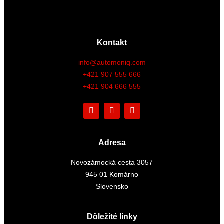
Kontakt
info@automoniq.com
+421 907 555 666
+421 904 666 555
F
I
Y
a
n
o
c
s
u
e
t
t
b
a
u
Adresa
o
g
b
o
r
e
k
a
Novozámocká cesta 3057
m
945 01 Komárno
Slovensko
Dôležité linky