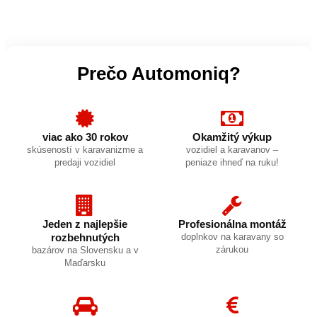
Prečo Automoniq?
viac ako 30 rokov
Okamžitý výkup
skúseností v karavanizme a
vozidiel a karavanov –
predaji vozidiel
peniaze ihneď na ruku!
Jeden z najlepšie
Profesionálna montáž
rozbehnutých
doplnkov na karavany so
zárukou
bazárov na Slovensku a v
Maďarsku