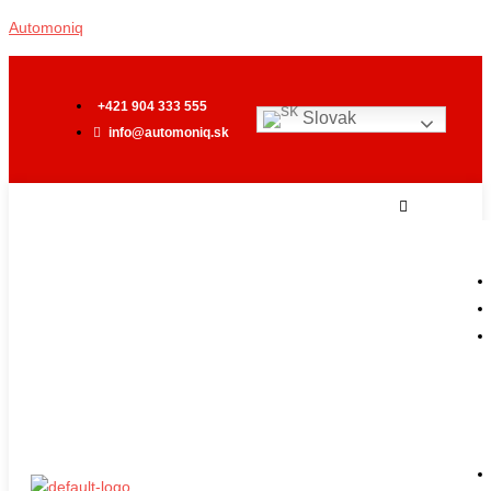
Preskočiť
Automoniq
na
obsah
+421 904 333 555
Slovak
info@automoniq.sk