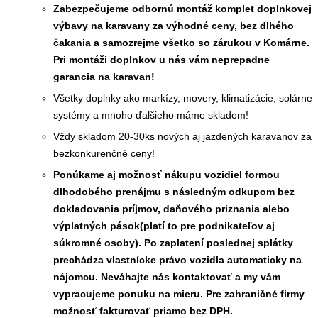
Zabezpečujeme odbornú montáž komplet doplnkovej
výbavy na karavany za výhodné ceny, bez dlhého
čakania a samozrejme všetko so zárukou v Komárne.
Pri montáži doplnkov u nás vám neprepadne
garancia na karavan!
Všetky doplnky ako markízy, movery, klimatizácie, solárne
systémy a mnoho ďalšieho máme skladom!
Vždy skladom 20-30ks nových aj jazdených karavanov za
bezkonkurenčné ceny!
Ponúkame aj možnosť nákupu vozidiel formou
dlhodobého prenájmu s následným odkupom bez
dokladovania príjmov, daňového priznania alebo
výplatných pások(platí to pre podnikateľov aj
súkromné osoby). Po zaplatení poslednej splátky
prechádza vlastnícke právo vozidla automaticky na
nájomcu. Neváhajte nás kontaktovať a my vám
vypracujeme ponuku na mieru. Pre zahraničné firmy
možnosť fakturovať priamo bez DPH.