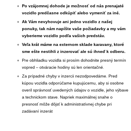
Po vzájomnej dohode je možnosť od nás prenajaté
vozidlo predčasne odkúpiť alebo vymeniť za iné.
Ak Vám nevyhovuje ani jedno vozidlo z našej
ponuky, tak nám napíšte vaše požiadavky a my vám
vyberieme vozidlo podľa vašich predstáv.
Veľa krát máme na externom sklade karavany, ktoré
sme ešte nestihli z inzerovať ale sú ihneď k odberu.
Pre obhliadku vozidla si prosím dohodnite presný termín
vopred – otváracie hodiny sú len orientačné.
Za prípadné chyby v inzercii nezodpovedáme. Pred
kúpou vozidla odporúčame kupujúcemu, aby si osobne
overil správnosť uvedených údajov o vozidle, jeho výbave
a technickom stave. Napriek maximálnej snahe o
presnosť môže dôjsť k administratívnej chybe pri
zadávaní inzerát