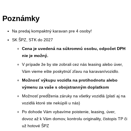
Poznámky
Na predaj kompaktný karavan pre 4 osoby!
SK ŠPZ, STK do 2027
Cena je uvedená na súkromnú osobu, odpočet DPH
nie je možný.
V prípade že by ste zobrali cez nás leasing alebo úver,
Vám vieme ešte poskytnúť zľavu na karavan/vozidlo.
Možnosť výkupu vozidla na protihodnotu alebo
výmenu za vaše s obojstranným doplatkom
Možnosť predĺženia záruky na všetky vozidlá (platí aj na
vozidlá ktoré ste nekúpili u nás)
Po dohode Vám vybavíme poistenie, leasing, úver,
dovoz až k Vám domov, kontrolu originality, čistopis TP či
už hotové ŠPZ