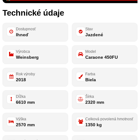
Technické údaje
Dostupnosť
Stav
Ihneď
Jazdené
Výrobca
Model
Weinsberg
Caraone 450FU
Rok výroby
Farba
2018
Biela
Dĺžka
Šírka
6610 mm
2320 mm
Výška
Celková povolená hmotnosť
2570 mm
1350 kg